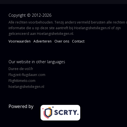
Copyright © 2012-2026
Alle rechten voorbehouden. Tenzij anders vermeld berusten alle rechten
informatie die u op deze site aantreft bij Hoelangishetvliegen.nl of zijn
gelicenceerd aan Hoelangishetvliegen.nl.
Voorwaarden
Adverteren
Over ons
Contact
Our website in other languages
Duree-de-vol.fr
Flugzeit-flugdauer.com
Flighttimeto.com
hoelangishetvliegen.nl
Powered by