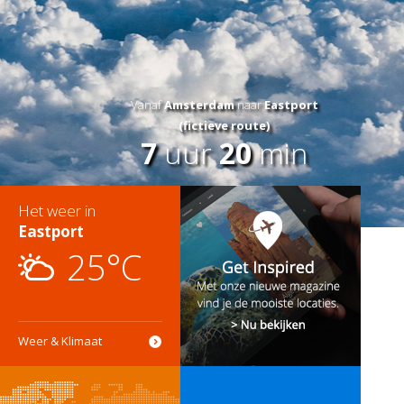
Vanaf
Amsterdam
naar
Eastport
(fictieve route)
7
uur
20
min
Het weer in
Eastport
25°C
Weer & Klimaat