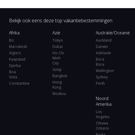
Bekijk ook eens deze top vakantiebestemmingen
Afrika
Azië
Australië/Oceanië
Bo
Tokyo
Auckland
Marrakesh
Dubai
Darwin
Algiers
Ho Chi
Adelaide
Minh
Kaapstad
Bora
City
Bora
Djerba
Sotsji
Wellington
Boa
Bangkok
Vista
Sydney
Hong
Constantine
Perth
Kong
Moskou
Noord
Amerika
Los
Angeles
Ottawa
Ontario
Punta