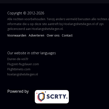
Copyright © 2012-2026
Alle rechten voorbehouden. Tenzij anders vermeld berusten alle rechten
informatie die u op deze site aantreft bij Hoelangishetvliegen.nl of zijn
gelicenceerd aan Hoelangishetvliegen.nl.
Voorwaarden
Adverteren
Over ons
Contact
Our website in other languages
Duree-de-vol.fr
Flugzeit-flugdauer.com
Flighttimeto.com
hoelangishetvliegen.nl
Powered by