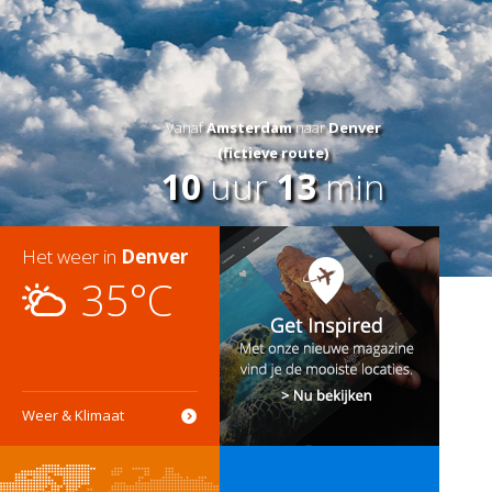
Vanaf
Amsterdam
naar
Denver
(fictieve route)
10
uur
13
min
Het weer in
Denver
35°C
Weer & Klimaat