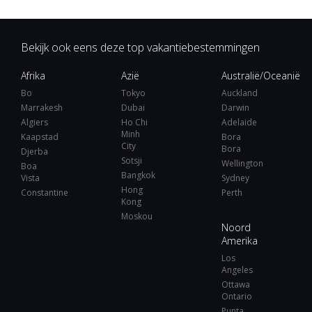
Bekijk ook eens deze top vakantiebestemmingen
Afrika
Azië
Australië/Oceanië
Bo
Tokyo
Auckland
Marrakesh
Dubai
Darwin
Algiers
Ho Chi
Adelaide
Minh
Kaapstad
Bora
City
Bora
Djerba
Sotsji
Wellington
Boa
Bangkok
Vista
Sydney
Hong
Constantine
Perth
Kong
Moskou
Noord
Amerika
Los
Angeles
Ottawa
Ontario
Punta