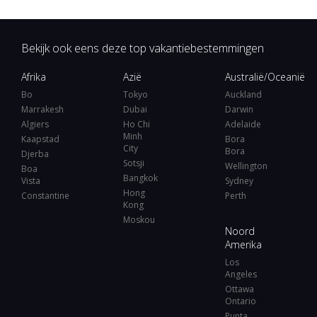
Bekijk ook eens deze top vakantiebestemmingen
Afrika
Azië
Australië/Oceanië
Bo
Tokyo
Auckland
Marrakesh
Dubai
Darwin
Algiers
Ho Chi
Adelaide
Minh
Kaapstad
Bora
City
Bora
Djerba
Sotsji
Wellington
Boa
Bangkok
Vista
Sydney
Hong
Constantine
Perth
Kong
Moskou
Noord
Amerika
Los
Angeles
Ottawa
Ontario
Punta