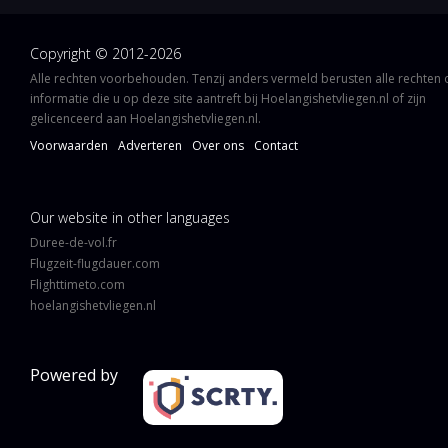
Copyright © 2012-2026
Alle rechten voorbehouden. Tenzij anders vermeld berusten alle rechten
informatie die u op deze site aantreft bij Hoelangishetvliegen.nl of zijn
gelicenceerd aan Hoelangishetvliegen.nl.
Voorwaarden
Adverteren
Over ons
Contact
Our website in other languages
Duree-de-vol.fr
Flugzeit-flugdauer.com
Flighttimeto.com
hoelangishetvliegen.nl
Powered by