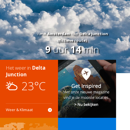
Vanaf
Amsterdam
naar
Delta Junction
(fictieve route)
9
uur
14
min
Het weer in
Delta
Junction
23°C
Weer & Klimaat