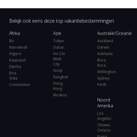
Bekijk ook eens deze top vakantiebestemmingen
Afrika
Azië
Australië/Oceanië
Bo
Tokyo
Auckland
Marrakesh
Dubai
Darwin
Algiers
Ho Chi
Adelaide
Minh
Kaapstad
Bora
City
Bora
Djerba
Sotsji
Wellington
Boa
Bangkok
Vista
Sydney
Hong
Constantine
Perth
Kong
Moskou
Noord
Amerika
Los
Angeles
Ottawa
Ontario
Punta