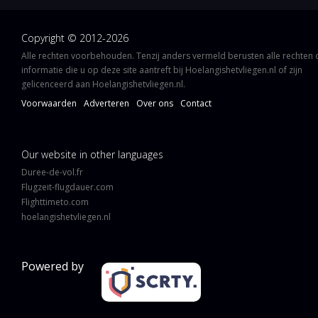
Copyright © 2012-2026
Alle rechten voorbehouden. Tenzij anders vermeld berusten alle rechten
informatie die u op deze site aantreft bij Hoelangishetvliegen.nl of zijn
gelicenceerd aan Hoelangishetvliegen.nl.
Voorwaarden
Adverteren
Over ons
Contact
Our website in other languages
Duree-de-vol.fr
Flugzeit-flugdauer.com
Flighttimeto.com
hoelangishetvliegen.nl
Powered by