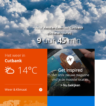
Vanaf
Amsterdam
naar
Cutbank
(fictieve route)
9
uur
45
min
Het weer in
Cutbank
14°C
Weer & Klimaat