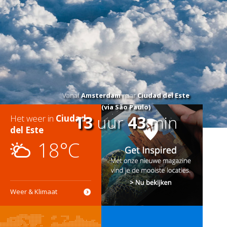
Vanaf
Amsterdam
naar
Ciudad del Este
(via São Paulo)
13
uur
43
min
Het weer in
Ciudad
del Este
18°C
Weer & Klimaat