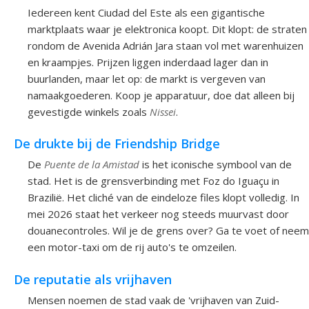
Iedereen kent Ciudad del Este als een gigantische
marktplaats waar je elektronica koopt. Dit klopt: de straten
rondom de Avenida Adrián Jara staan vol met warenhuizen
en kraampjes. Prijzen liggen inderdaad lager dan in
buurlanden, maar let op: de markt is vergeven van
namaakgoederen. Koop je apparatuur, doe dat alleen bij
gevestigde winkels zoals
Nissei
.
De drukte bij de Friendship Bridge
De
Puente de la Amistad
is het iconische symbool van de
stad. Het is de grensverbinding met Foz do Iguaçu in
Brazilië. Het cliché van de eindeloze files klopt volledig. In
mei 2026 staat het verkeer nog steeds muurvast door
douanecontroles. Wil je de grens over? Ga te voet of neem
een motor-taxi om de rij auto's te omzeilen.
De reputatie als vrijhaven
Mensen noemen de stad vaak de 'vrijhaven van Zuid-