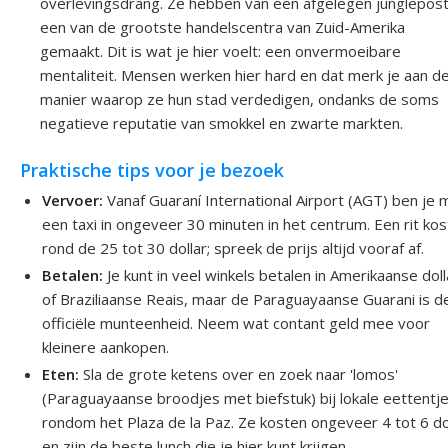
overlevingsdrang. Ze hebben van een afgelegen junglepos
een van de grootste handelscentra van Zuid-Amerika
gemaakt. Dit is wat je hier voelt: een onvermoeibare
mentaliteit. Mensen werken hier hard en dat merk je aan d
manier waarop ze hun stad verdedigen, ondanks de soms
negatieve reputatie van smokkel en zwarte markten.
Praktische tips voor je bezoek
Vervoer:
Vanaf Guaraní International Airport (AGT) ben je 
een taxi in ongeveer 30 minuten in het centrum. Een rit kos
rond de 25 tot 30 dollar; spreek de prijs altijd vooraf af.
Betalen:
Je kunt in veel winkels betalen in Amerikaanse dol
of Braziliaanse Reais, maar de Paraguayaanse Guarani is d
officiële munteenheid. Neem wat contant geld mee voor
kleinere aankopen.
Eten:
Sla de grote ketens over en zoek naar 'lomos'
(Paraguayaanse broodjes met biefstuk) bij lokale eettentj
rondom het Plaza de la Paz. Ze kosten ongeveer 4 tot 6 do
en zijn de beste lunch die je hier kunt krijgen.