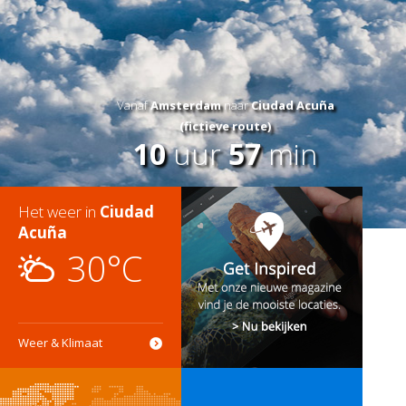
Vanaf
Amsterdam
naar
Ciudad Acuña
(fictieve route)
10
uur
57
min
Het weer in
Ciudad
Acuña
30°C
Weer & Klimaat