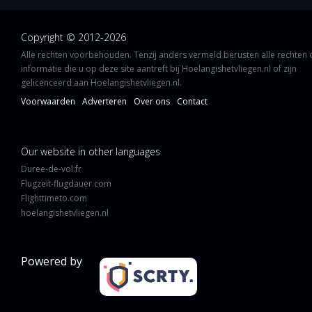
Copyright © 2012-2026
Alle rechten voorbehouden. Tenzij anders vermeld berusten alle rechten
informatie die u op deze site aantreft bij Hoelangishetvliegen.nl of zijn
gelicenceerd aan Hoelangishetvliegen.nl.
Voorwaarden
Adverteren
Over ons
Contact
Our website in other languages
Duree-de-vol.fr
Flugzeit-flugdauer.com
Flighttimeto.com
hoelangishetvliegen.nl
Powered by