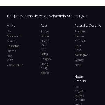
Bekijk ook eens deze top vakantiebestemmingen
Afrika
Azië
Australië/Oceanië
Bo
Tokyo
Auckland
Marrakesh
Dubai
Darwin
Algiers
Ho Chi
Adelaide
Minh
Kaapstad
Bora
City
Bora
Djerba
Sotsji
Wellington
Boa
Bangkok
Vista
Sydney
Hong
Constantine
Perth
Kong
Moskou
Noord
Amerika
Los
Angeles
Ottawa
Ontario
Punta