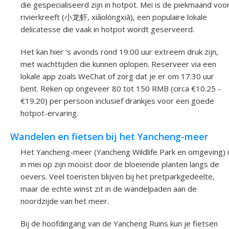
die gespecialiseerd zijn in hotpot. Mei is de piekmaand voo
rivierkreeft (小龙虾, xiǎolóngxiā), een populaire lokale
delicatesse die vaak in hotpot wordt geserveerd.
Het kan hier 's avonds rond 19:00 uur extreem druk zijn,
met wachttijden die kunnen oplopen. Reserveer via een
lokale app zoals WeChat of zorg dat je er om 17:30 uur
bent. Reken op ongeveer 80 tot 150 RMB (circa €10.25 -
€19.20) per persoon inclusief drankjes voor een goede
hotpot-ervaring.
Wandelen en fietsen bij het Yancheng-meer
Het Yancheng-meer (Yancheng Wildlife Park en omgeving) 
in mei op zijn mooist door de bloeiende planten langs de
oevers. Veel toeristen blijven bij het pretparkgedeelte,
maar de echte winst zit in de wandelpaden aan de
noordzijde van het meer.
Bij de hoofdingang van de Yancheng Ruins kun je fietsen