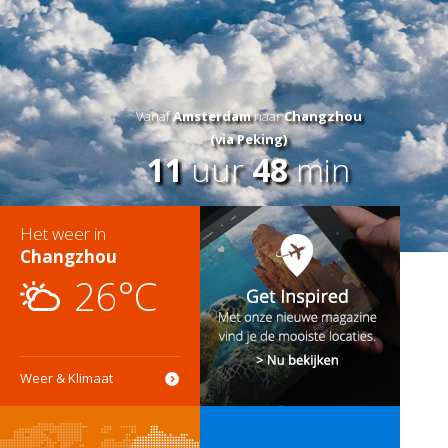
Vanaf
Amsterdam
naar
Changzhou
(via Peking)
11
uur
48
min
Het weer in
Changzhou
26°C
Weer & Klimaat