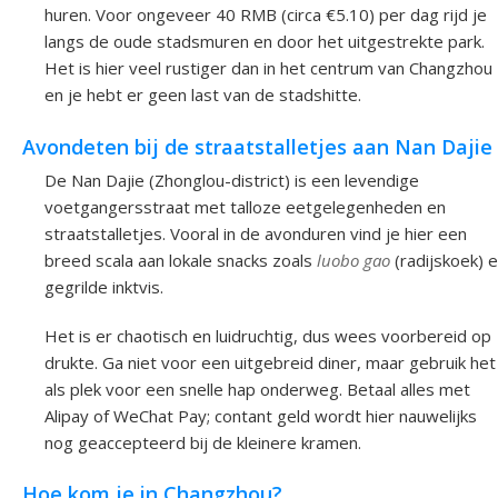
huren. Voor ongeveer 40 RMB (circa €5.10) per dag rijd je
langs de oude stadsmuren en door het uitgestrekte park.
Het is hier veel rustiger dan in het centrum van Changzhou
en je hebt er geen last van de stadshitte.
Avondeten bij de straatstalletjes aan Nan Dajie
De Nan Dajie (Zhonglou-district) is een levendige
voetgangersstraat met talloze eetgelegenheden en
straatstalletjes. Vooral in de avonduren vind je hier een
breed scala aan lokale snacks zoals
luobo gao
(radijskoek) 
gegrilde inktvis.
Het is er chaotisch en luidruchtig, dus wees voorbereid op
drukte. Ga niet voor een uitgebreid diner, maar gebruik het
als plek voor een snelle hap onderweg. Betaal alles met
Alipay of WeChat Pay; contant geld wordt hier nauwelijks
nog geaccepteerd bij de kleinere kramen.
Hoe kom je in Changzhou?