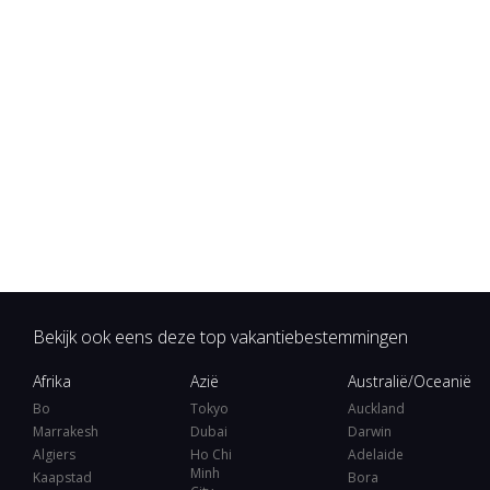
Bekijk ook eens deze top vakantiebestemmingen
Afrika
Azië
Australië/Oceanië
Bo
Tokyo
Auckland
Marrakesh
Dubai
Darwin
Algiers
Ho Chi
Adelaide
Minh
Kaapstad
Bora