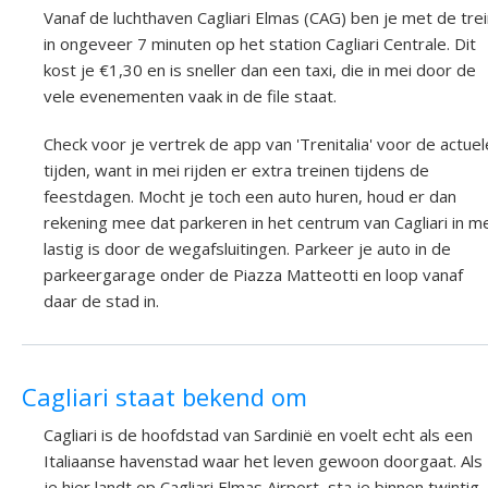
Vanaf de luchthaven Cagliari Elmas (CAG) ben je met de tre
in ongeveer 7 minuten op het station Cagliari Centrale. Dit
kost je €1,30 en is sneller dan een taxi, die in mei door de
vele evenementen vaak in de file staat.
Check voor je vertrek de app van 'Trenitalia' voor de actuel
tijden, want in mei rijden er extra treinen tijdens de
feestdagen. Mocht je toch een auto huren, houd er dan
rekening mee dat parkeren in het centrum van Cagliari in m
lastig is door de wegafsluitingen. Parkeer je auto in de
parkeergarage onder de Piazza Matteotti en loop vanaf
daar de stad in.
Cagliari staat bekend om
Cagliari is de hoofdstad van Sardinië en voelt echt als een
Italiaanse havenstad waar het leven gewoon doorgaat. Als
je hier landt op Cagliari Elmas Airport, sta je binnen twintig