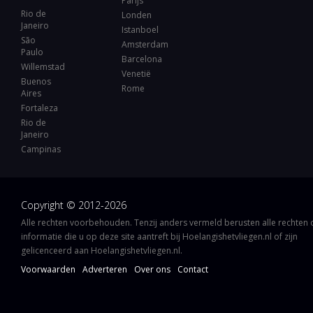
Parijs
Rio de
Londen
Janeiro
Istanboel
São
Amsterdam
Paulo
Barcelona
Willemstad
Venetië
Buenos
Rome
Aires
Fortaleza
Rio de
Janeiro
Campinas
Copyright © 2012-2026
Alle rechten voorbehouden. Tenzij anders vermeld berusten alle rechten
informatie die u op deze site aantreft bij Hoelangishetvliegen.nl of zijn
gelicenceerd aan Hoelangishetvliegen.nl.
Voorwaarden
Adverteren
Over ons
Contact