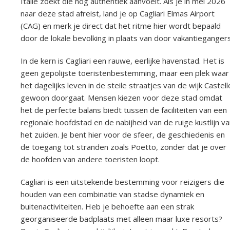
Italië zoekt die nog authentiek aanvoelt. Als je in mei 2026
naar deze stad afreist, land je op Cagliari Elmas Airport
(CAG) en merk je direct dat het ritme hier wordt bepaald
door de lokale bevolking in plaats van door vakantiegangers
In de kern is Cagliari een rauwe, eerlijke havenstad. Het is
geen gepolijste toeristenbestemming, maar een plek waar
het dagelijks leven in de steile straatjes van de wijk Castell
gewoon doorgaat. Mensen kiezen voor deze stad omdat
het de perfecte balans biedt tussen de faciliteiten van een
regionale hoofdstad en de nabijheid van de ruige kustlijn v
het zuiden. Je bent hier voor de sfeer, de geschiedenis en
de toegang tot stranden zoals Poetto, zonder dat je over
de hoofden van andere toeristen loopt.
Cagliari is een uitstekende bestemming voor reizigers die
houden van een combinatie van stadse dynamiek en
buitenactiviteiten. Heb je behoefte aan een strak
georganiseerde badplaats met alleen maar luxe resorts?