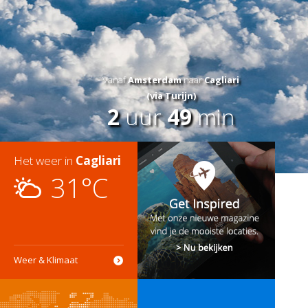
Vanaf
Amsterdam
naar
Cagliari
(via Turijn)
2
uur
49
min
Het weer in
Cagliari
31°C
Weer & Klimaat