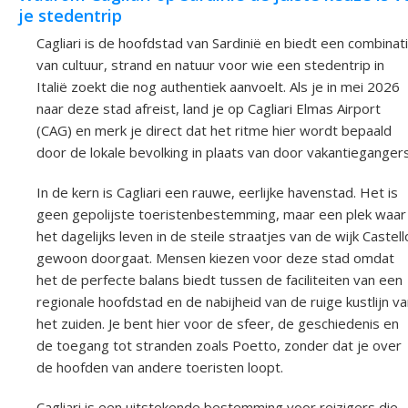
je stedentrip
Cagliari is de hoofdstad van Sardinië en biedt een combinat
van cultuur, strand en natuur voor wie een stedentrip in
Italië zoekt die nog authentiek aanvoelt. Als je in mei 2026
naar deze stad afreist, land je op Cagliari Elmas Airport
(CAG) en merk je direct dat het ritme hier wordt bepaald
door de lokale bevolking in plaats van door vakantiegangers
In de kern is Cagliari een rauwe, eerlijke havenstad. Het is
geen gepolijste toeristenbestemming, maar een plek waar
het dagelijks leven in de steile straatjes van de wijk Castell
gewoon doorgaat. Mensen kiezen voor deze stad omdat
het de perfecte balans biedt tussen de faciliteiten van een
regionale hoofdstad en de nabijheid van de ruige kustlijn v
het zuiden. Je bent hier voor de sfeer, de geschiedenis en
de toegang tot stranden zoals Poetto, zonder dat je over
de hoofden van andere toeristen loopt.
Cagliari is een uitstekende bestemming voor reizigers die