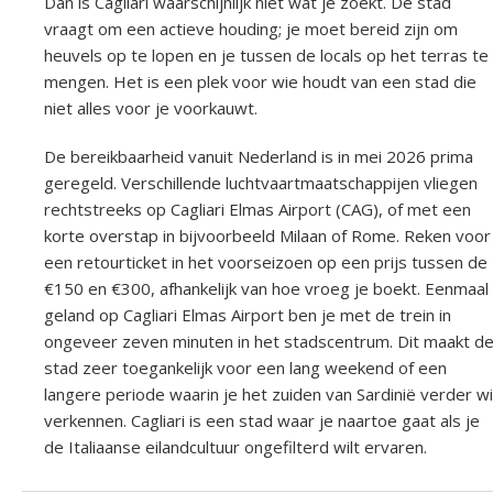
Dan is Cagliari waarschijnlijk niet wat je zoekt. De stad
vraagt om een actieve houding; je moet bereid zijn om
heuvels op te lopen en je tussen de locals op het terras te
mengen. Het is een plek voor wie houdt van een stad die
niet alles voor je voorkauwt.
De bereikbaarheid vanuit Nederland is in mei 2026 prima
geregeld. Verschillende luchtvaartmaatschappijen vliegen
rechtstreeks op Cagliari Elmas Airport (CAG), of met een
korte overstap in bijvoorbeeld Milaan of Rome. Reken voor
een retourticket in het voorseizoen op een prijs tussen de
€150 en €300, afhankelijk van hoe vroeg je boekt. Eenmaal
geland op Cagliari Elmas Airport ben je met de trein in
ongeveer zeven minuten in het stadscentrum. Dit maakt d
stad zeer toegankelijk voor een lang weekend of een
langere periode waarin je het zuiden van Sardinië verder wi
verkennen. Cagliari is een stad waar je naartoe gaat als je
de Italiaanse eilandcultuur ongefilterd wilt ervaren.