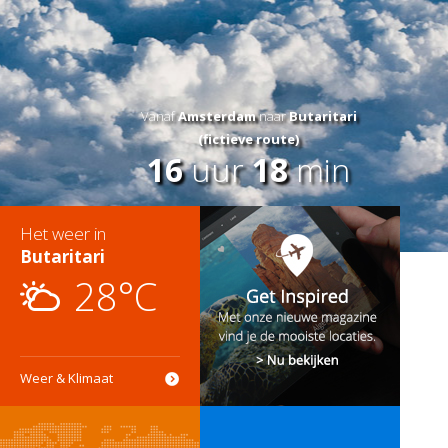
Vanaf
Amsterdam
naar
Butaritari
(fictieve route)
16
uur
18
min
Het weer in
Butaritari
28°C
Weer & Klimaat