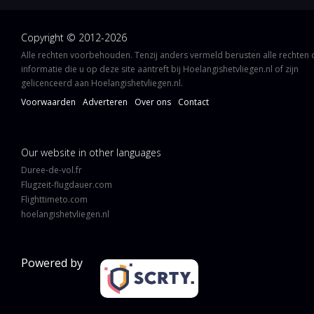
Copyright © 2012-2026
Alle rechten voorbehouden. Tenzij anders vermeld berusten alle rechten
informatie die u op deze site aantreft bij Hoelangishetvliegen.nl of zijn
gelicenceerd aan Hoelangishetvliegen.nl.
Voorwaarden
Adverteren
Over ons
Contact
Our website in other languages
Duree-de-vol.fr
Flugzeit-flugdauer.com
Flighttimeto.com
hoelangishetvliegen.nl
Powered by