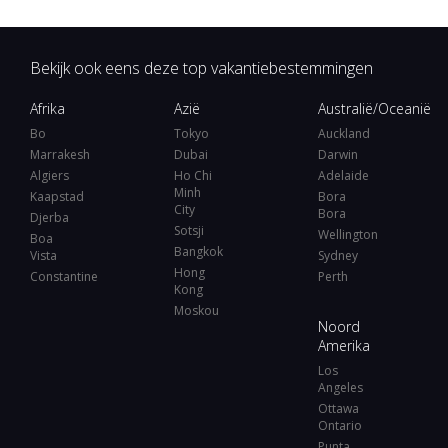
Bekijk ook eens deze top vakantiebestemmingen
Afrika
Azië
Australië/Oceanië
Bo
Tokyo
Auckland
Marrakesh
Dubai
Darwin
Algiers
Ho Chi
Adelaide
Minh
Kaapstad
Bora
City
Bora
Djerba
Sotsji
Wellington
Boa
Bangkok
Vista
Sydney
Hong
Constantine
Perth
Kong
Moskou
Noord
Amerika
Los
Angeles
Ottawa
Ontario
Punta