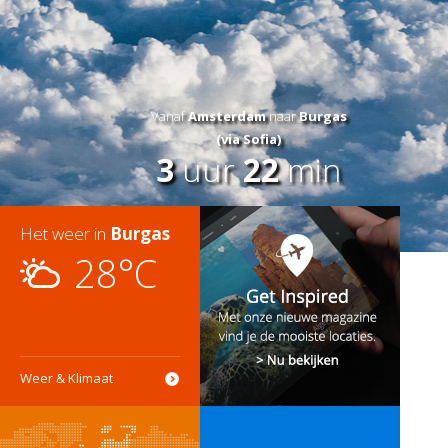
Vanaf
Amsterdam
naar
Burgas
(via Sofia)
3
uur
22
min
Het weer in
Burgas
28°C
Weer & Klimaat