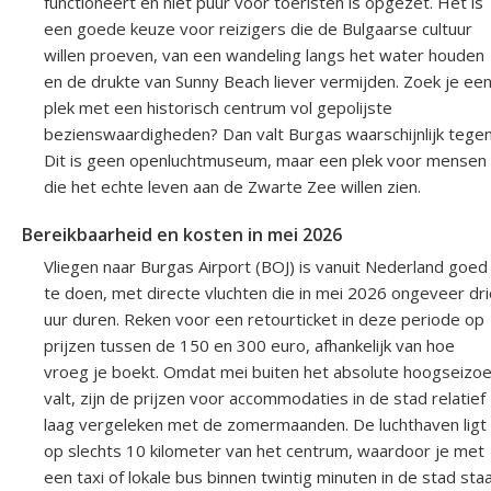
functioneert en niet puur voor toeristen is opgezet. Het is
een goede keuze voor reizigers die de Bulgaarse cultuur
willen proeven, van een wandeling langs het water houden
en de drukte van Sunny Beach liever vermijden. Zoek je ee
plek met een historisch centrum vol gepolijste
bezienswaardigheden? Dan valt Burgas waarschijnlijk tegen
Dit is geen openluchtmuseum, maar een plek voor mensen
die het echte leven aan de Zwarte Zee willen zien.
Bereikbaarheid en kosten in mei 2026
Vliegen naar Burgas Airport (BOJ) is vanuit Nederland goed
te doen, met directe vluchten die in mei 2026 ongeveer dri
uur duren. Reken voor een retourticket in deze periode op
prijzen tussen de 150 en 300 euro, afhankelijk van hoe
vroeg je boekt. Omdat mei buiten het absolute hoogseizo
valt, zijn de prijzen voor accommodaties in de stad relatief
laag vergeleken met de zomermaanden. De luchthaven ligt
op slechts 10 kilometer van het centrum, waardoor je met
een taxi of lokale bus binnen twintig minuten in de stad sta