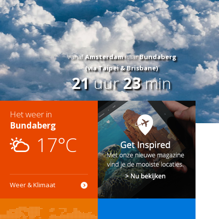
Vanaf
Amsterdam
naar
Bundaberg
(via Taipei & Brisbane)
21
uur
23
min
Het weer in
Bundaberg
17°C
Weer & Klimaat