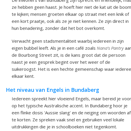
De inwoners van Bundaberg zijn oprecht en vriendelijk, ma
ze hebben geen haast. Je hoeft hier niet de kat uit de boo
te kijken; mensen groeten elkaar op straat met een knik of
een kort praatje, ook als ze je niet kennen. Ze zijn direct in
hun benadering, zonder dat het bot overkomt.
Verwacht geen stadsmentaliteit waarbij iedereen in zijn
eigen bubbel leeft. Als je in een café zoals
Nana’s Pantry
aa
de Bourbong Street zit, is de kans groot dat de persoon
naast je een gesprek begint over het weer of de
suikeroogst. Het is een hechte gemeenschap waar iedere
elkaar kent.
Het niveau van Engels in Bundaberg
Iedereen spreekt hier vloeiend Engels, maar bereid je voo
op het typische Australische accent. In Bundaberg hoor je
een flinke dosis 'Aussie slang' en de neiging om woorden af
te korten. Ze spreken vaak snel en gebruiken veel lokale
uitdrukkingen die je in schoolboeken niet tegenkomt.