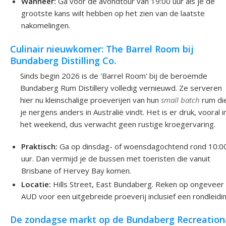
Wanneer:
Ga voor de avondtour van 19:00 uur als je de
grootste kans wilt hebben op het zien van de laatste
nakomelingen.
Culinair nieuwkomer: The Barrel Room bij
Bundaberg Distilling Co.
Sinds begin 2026 is de 'Barrel Room' bij de beroemde
Bundaberg Rum Distillery volledig vernieuwd. Ze serveren
hier nu kleinschalige proeverijen van hun
small batch
rum di
je nergens anders in Australië vindt. Het is er druk, vooral i
het weekend, dus verwacht geen rustige kroegervaring.
Praktisch:
Ga op dinsdag- of woensdagochtend rond 10:0
uur. Dan vermijd je de bussen met toeristen die vanuit
Brisbane of Hervey Bay komen.
Locatie:
Hills Street, East Bundaberg. Reken op ongeveer
AUD voor een uitgebreide proeverij inclusief een rondleidin
De zondagse markt op de Bundaberg Recreation