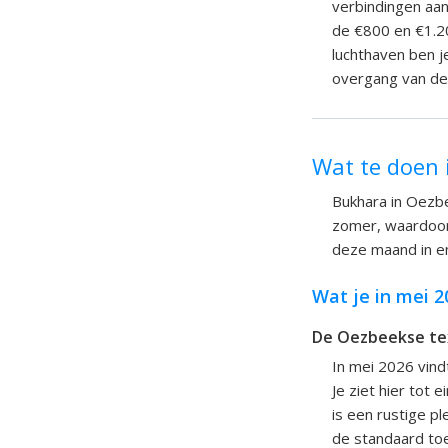
verbindingen aan
de €800 en €1.20
luchthaven ben j
overgang van de 
Wat te doen 
Bukhara in Oezbe
zomer, waardoor 
deze maand in e
Wat je in mei 
De Oezbeekse tex
In mei 2026 vindt
Je ziet hier tot 
is een rustige p
de standaard toe