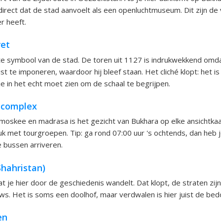
 direct dat de stad aanvoelt als een openluchtmuseum. Dit zijn de 
r heeft.
ret
ute symbool van de stad. De toren uit 1127 is indrukwekkend omdat
t te imponeren, waardoor hij bleef staan. Het cliché klopt: het is
e in het echt moet zien om de schaal te begrijpen.
 complex
 moskee en madrasa is het gezicht van Bukhara op elke ansichtkaar
k met tourgroepen. Tip: ga rond 07:00 uur 's ochtends, dan heb 
e bussen arriveren.
Shahristan)
t je hier door de geschiedenis wandelt. Dat klopt, de straten zij
s. Het is soms een doolhof, maar verdwalen is hier juist de bedo
en