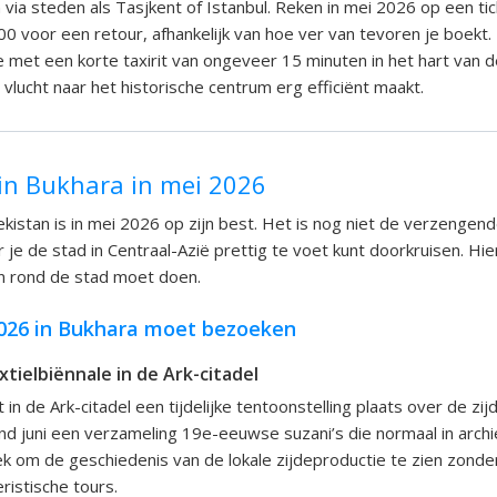
 via steden als Tasjkent of Istanbul. Reken in mei 2026 op een tic
0 voor een retour, afhankelijk van hoe ver van tevoren je boekt
e met een korte taxirit van ongeveer 15 minuten in het hart van 
vlucht naar het historische centrum erg efficiënt maakt.
in Bukhara in mei 2026
kistan is in mei 2026 op zijn best. Het is nog niet de verzengend
je de stad in Centraal-Azië prettig te voet kunt doorkruisen. Hier
n rond de stad moet doen.
2026 in Bukhara moet bezoeken
tielbiënnale in de Ark-citadel
 in de Ark-citadel een tijdelijke tentoonstelling plaats over de zij
eind juni een verzameling 19e-eeuwse suzani’s die normaal in arch
lek om de geschiedenis van de lokale zijdeproductie te zien zonde
ristische tours.