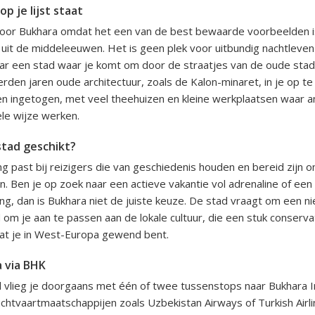
 je lijst staat
oor Bukhara omdat het een van de best bewaarde voorbeelden i
d uit de middeleeuwen. Het is geen plek voor uitbundig nachtleve
ar een stad waar je komt om door de straatjes van de oude stad
erden jaren oude architectuur, zoals de Kalon-minaret, in je op t
t en ingetogen, met veel theehuizen en kleine werkplaatsen waar 
ele wijze werken.
stad geschikt?
past bij reizigers die van geschiedenis houden en bereid zijn 
. Ben je op zoek naar een actieve vakantie vol adrenaline of een
, dan is Bukhara niet de juiste keuze. De stad vraagt om een ni
 om je aan te passen aan de lokale cultuur, die een stuk conserva
wat je in West-Europa gewend bent.
a via BHK
 vlieg je doorgaans met één of twee tussenstops naar Bukhara I
uchtvaartmaatschappijen zoals Uzbekistan Airways of Turkish Airl