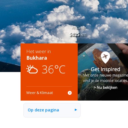
Afstand
5025
km
Het weer in
Bukhara
36°C
Weer & Klimaat
Op deze pagina
▾