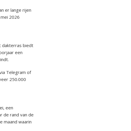
n er lange rijen
n mei 2026
 dakterras biedt
voorjaar een
indt.
 via Telegram of
eveer 250.000
ei, een
ar de rand van de
ige maand waarin