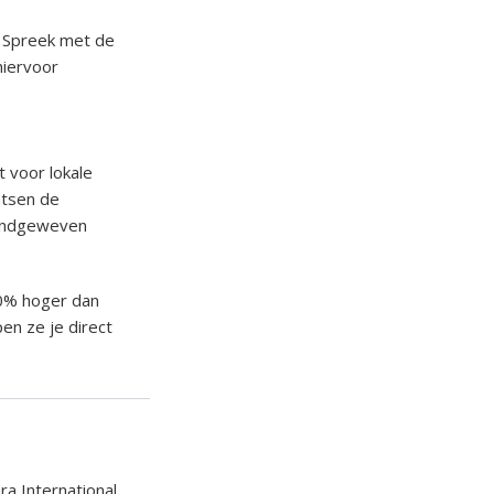
. Spreek met de
hiervoor
t voor lokale
atsen de
handgeweven
30% hoger dan
pen ze je direct
ra International