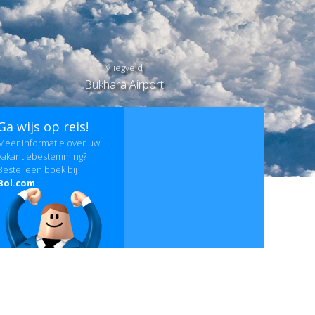
Vliegveld
Bukhara Airport
Ga wijs op reis!
Meer informatie over uw
vakantiebestemming?
Bestel een boek bij
Bol.com