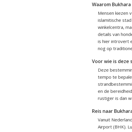
Waarom Bukhara op
Mensen kiezen v
islamitische sta
winkelcentra, ma
details van hond
is hier introver
nog op tradition
Voor wie is deze 
Deze bestemming 
tempo te bepalen
strandbestemming
en de bereidheid
rustiger is dan 
Reis naar Bukhar
Vanuit Nederland
Airport (BHK). L