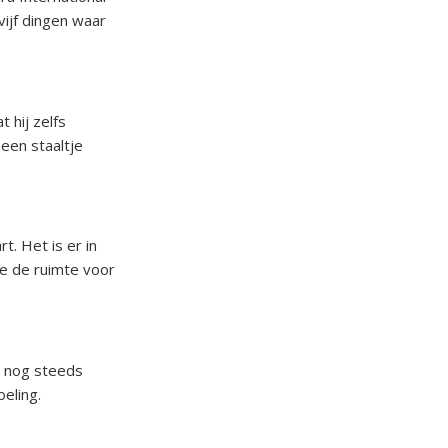
vijf dingen waar
 hij zelfs
 een staaltje
t. Het is er in
je de ruimte voor
n nog steeds
eling.