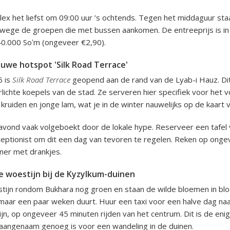
ex het liefst om 09:00 uur ’s ochtends. Tegen het middaguur staa
anwege de groepen die met bussen aankomen. De entreeprijs is i
40.000 Soʻm (ongeveer €2,90).
euwe hotspot 'Silk Road Terrace'
6 is
Silk Road Terrace
geopend aan de rand van de Lyab-i Hauz. Dit
rlichte koepels van de stad. Ze serveren hier specifiek voor het 
ruiden en jonge lam, wat je in de winter nauwelijks op de kaart v
e avond vaak volgeboekt door de lokale hype. Reserveer een tafel
ceptionist om dit een dag van tevoren te regelen. Reken op ong
ner met drankjes.
 woestijn bij de Kyzylkum-duinen
stijn rondom Bukhara nog groen en staan de wilde bloemen in blo
 maar een paar weken duurt. Huur een taxi voor een halve dag na
n, op ongeveer 45 minuten rijden van het centrum. Dit is de en
aangenaam genoeg is voor een wandeling in de duinen.