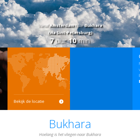
Vanaf
Amsterdam
naar
Bukhara
(via Sint-Petersburg)
7
uur
10
min
Bekijk de locatie
Bukhara
Hoelang is het vliegen naar Bukhara