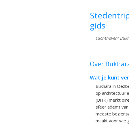
Stedentri
gids
Luchthaven: Bukha
Over Bukhara
Wat je kunt ve
Bukhara in Oezbe
op architectuur 
(BHK) merkt dire
sfeer ademt van 
meeste bezienswa
maakt voor wie g