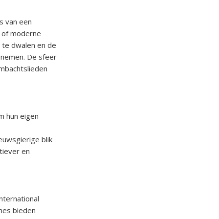
s van een
n of moderne
 te dwalen en de
e nemen. De sfeer
ambachtslieden
om hun eigen
euwsgierige blik
tiever en
nternational
ines bieden