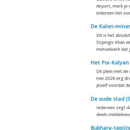
Airport, merk je
iedereen het ove
De Kalon-mina
Dit is het absol
Dzjengis Khan wis
metselwerk dat j
Het Poi-Kalyan
Dit plein met de
mei 2026 erg dru
jezelf voordat d
De oude stad (
Iedereen zegt da
deels middeleeuw
Bukhara-tapijt