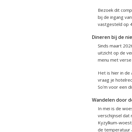
Bezoek dit compl
bij de ingang v
vastgesteld op 
Dineren bij de ni
Sinds maart 202
uitzicht op de ve
menu met verse k
Het is hier in d
vraag je hotelre
Soʻm voor een di
Wandelen door de
In mei is de woe
verschijnsel dat
Kyzylkum-woestij
de temperatuur 