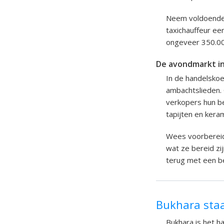
Neem voldoende w
taxichauffeur een
ongeveer 350.00
De avondmarkt i
In de handelskoep
ambachtslieden.
verkopers hun be
tapijten en keram
Wees voorbereid 
wat ze bereid zij
terug met een b
Bukhara sta
Bukhara is het h