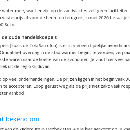
ater mee, want er zijn op de zandvlaktes zelf geen faciliteiten
 vaste prijs af voor de heen- en terugreis; in mei 2026 betaal je 
0 Soʻm.
n de oude handelskoepels
els (zoals de Toki Sarrofon) is er in mei een tijdelijke avondmark
 Omdat het overdag in de stad warmer begint te worden, verpla
ste waren naar de koelte van de avonduren. Je vindt hier veel 
iek uit de regio Gijduvan.
op veel onderhandelingen. De prijzen liggen in het begin vaak 
n te accepteren. Loop gerust weg als de prijs niet zakt; vaak roe
eter aanbod.
at bekend om
art van de Zijderoute in Oezbekistan. Als je hier aankomt op Bukha