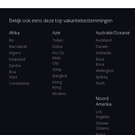
Bekijk ook eens deze top vakantiebestemmingen
Afrika
Azië
Australië/Oceanië
Bo
Tokyo
Auckland
Marrakesh
Dubai
Darwin
Algiers
Ho Chi
Adelaide
Minh
Kaapstad
Bora
City
Bora
Djerba
Sotsji
Wellington
Boa
Bangkok
Vista
Sydney
Hong
Constantine
Perth
Kong
Moskou
Noord
Amerika
Los
Angeles
Ottawa
Ontario
Punta