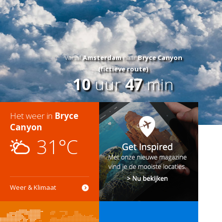
Vanaf
Amsterdam
naar
Bryce Canyon
(fictieve route)
10
uur
47
min
Het weer in
Bryce
Canyon
31°C
Weer & Klimaat