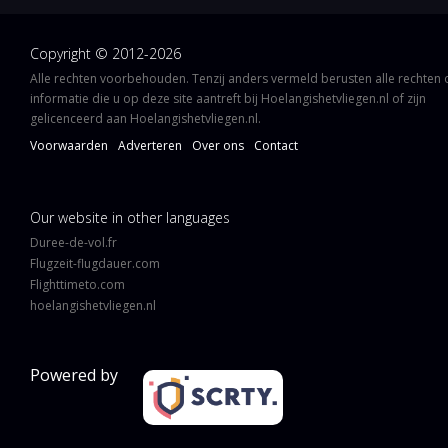
Copyright © 2012-2026
Alle rechten voorbehouden. Tenzij anders vermeld berusten alle rechten
informatie die u op deze site aantreft bij Hoelangishetvliegen.nl of zijn
gelicenceerd aan Hoelangishetvliegen.nl.
Voorwaarden
Adverteren
Over ons
Contact
Our website in other languages
Duree-de-vol.fr
Flugzeit-flugdauer.com
Flighttimeto.com
hoelangishetvliegen.nl
Powered by