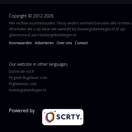
Copyright © 2012-2026
Alle rechten voorbehouden. Tenzij anders vermeld berusten alle rechten
informatie die u op deze site aantreft bij Hoelangishetvliegen.nl of zijn
gelicenceerd aan Hoelangishetvliegen.nl.
Voorwaarden
Adverteren
Over ons
Contact
Our website in other languages
Duree-de-vol.fr
Flugzeit-flugdauer.com
Flighttimeto.com
hoelangishetvliegen.nl
Powered by