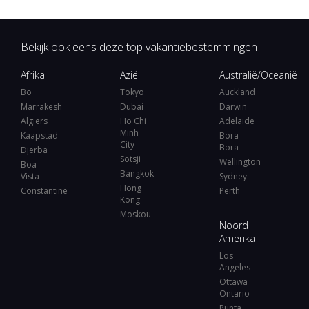
Bekijk ook eens deze top vakantiebestemmingen
Afrika
Azië
Australië/Oceanië
Bo
Tokyo
Auckland
Marrakesh
Dubai
Darwin
Algiers
Ho Chi
Adelaide
Minh
Kaapstad
Bora
City
Bora
Djerba
Sotsji
Wellington
Boa
Bangkok
Vista
Sydney
Hong
Constantine
Perth
Kong
Moskou
Noord
Amerika
Los
Angeles
Ottawa
Ontario
Punta