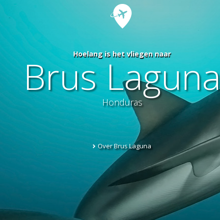
Hoelang is het vliegen naar
Brus Lagun
Honduras
Over Brus Laguna