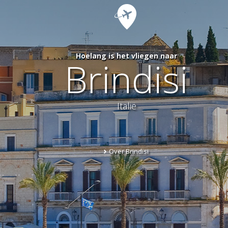
Hoelang is het vliegen naar
Brindisi
Italië
Over Brindisi