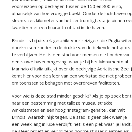
voorseizoen op bedragen tussen de 150 en 300 euro,
afhankelijk van hoe vroeg je boekt. Omdat de luchthaven o
slechts zes kilometer van het centrum ligt, sta je binnen ee
kwartier met een huurauto of taxi in de haven.
Brindisi is bij uitstek geschikt voor reizigers die Puglia wille
doorkruisen zonder in de drukte van de bekende hotspots
te verblijven. Het is een stad voor mensen die houden van
een rauwe havenomgeving, waar je bij het Monumento al
Marinaio d’Italia uitkijkt over de bedrijvige Adriatische Zee. 
komt hier voor de sfeer van een werkstad die niet probeer
om toeristen te behagen met overdreven faciliteiten.
Voor wie is deze stad minder geschikt? Als je op zoek bent
naar een bestemming met talloze musea, strakke
winkelstraten en een hoog 'Instagram-gehalte', dan valt
Brindisi waarschijnlijk tegen. De stad is geen plek waar je
een week lang in luxe verblijft; het is een plek waar je landt,
de sfeer proeft en vervolgens doorreist naar plaatsen als