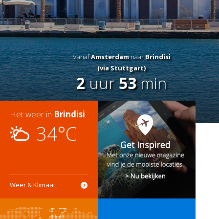
Vanaf
Amsterdam
naar
Brindisi
(via Stuttgart)
2
uur
53
min
Het weer in
Brindisi
34°C
Weer & Klimaat