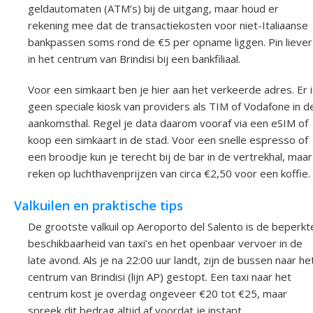
geldautomaten (ATM’s) bij de uitgang, maar houd er
rekening mee dat de transactiekosten voor niet-Italiaanse
bankpassen soms rond de €5 per opname liggen. Pin liever
in het centrum van Brindisi bij een bankfiliaal.
Voor een simkaart ben je hier aan het verkeerde adres. Er 
geen speciale kiosk van providers als TIM of Vodafone in d
aankomsthal. Regel je data daarom vooraf via een eSIM of
koop een simkaart in de stad. Voor een snelle espresso of
een broodje kun je terecht bij de bar in de vertrekhal, maar
reken op luchthavenprijzen van circa €2,50 voor een koffie.
Valkuilen en praktische tips
De grootste valkuil op Aeroporto del Salento is de beperkt
beschikbaarheid van taxi’s en het openbaar vervoer in de
late avond. Als je na 22:00 uur landt, zijn de bussen naar he
centrum van Brindisi (lijn AP) gestopt. Een taxi naar het
centrum kost je overdag ongeveer €20 tot €25, maar
spreek dit bedrag altijd af voordat je instapt.