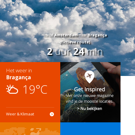
Vanaf
Amsterdam
naar
Bragança
(fictieve route)
2
uur
24
min
Het weer in
Bragança
19°C
Weer & Klimaat