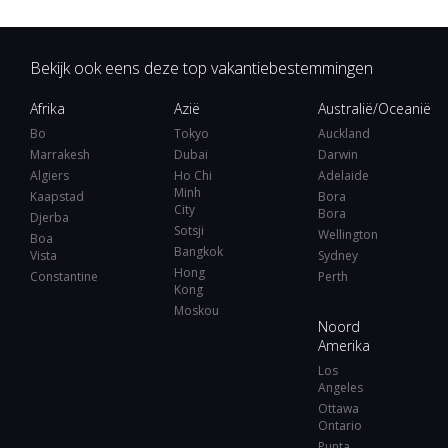
Bekijk ook eens deze top vakantiebestemmingen
Afrika
Azië
Australië/Oceanië
Bo
Tokyo
Auckland
Marrakesh
Dubai
Darwin
Algiers
Ho Chi
Adelaide
Minh
Kaapstad
Bora
City
Bora
Djerba
Sotsji
Wellington
Boa
Bangkok
Vista
Sydney
Hong
Constantine
Perth
Kong
Moskou
Noord
Amerika
Los
Angeles
Ottawa
Ontario
Punta