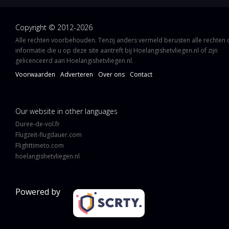
Copyright © 2012-2026
Alle rechten voorbehouden. Tenzij anders vermeld berusten alle rechten
informatie die u op deze site aantreft bij Hoelangishetvliegen.nl of zijn
gelicenceerd aan Hoelangishetvliegen.nl.
Voorwaarden
Adverteren
Over ons
Contact
Our website in other languages
Duree-de-vol.fr
Flugzeit-flugdauer.com
Flighttimeto.com
hoelangishetvliegen.nl
Powered by