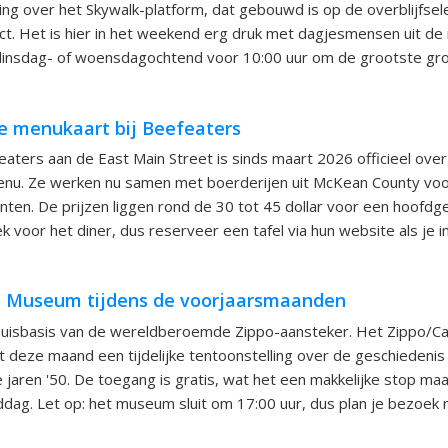
ng over het Skywalk-platform, dat gebouwd is op de overblijfsel
uct. Het is hier in het weekend erg druk met dagjesmensen uit de 
insdag- of woensdagochtend voor 10:00 uur om de grootste gr
e menukaart bij Beefeaters
aters aan de East Main Street is sinds maart 2026 officieel ov
menu. Ze werken nu samen met boerderijen uit McKean County voo
ten. De prijzen liggen rond de 30 tot 45 dollar voor een hoofdge
ek voor het diner, dus reserveer een tafel via hun website als je 
e Museum tijdens de voorjaarsmaanden
thuisbasis van de wereldberoemde Zippo-aansteker. Het Zippo/
t deze maand een tijdelijke tentoonstelling over de geschiedenis
 jaren '50. De toegang is gratis, wat het een makkelijke stop ma
dag. Let op: het museum sluit om 17:00 uur, dus plan je bezoek n