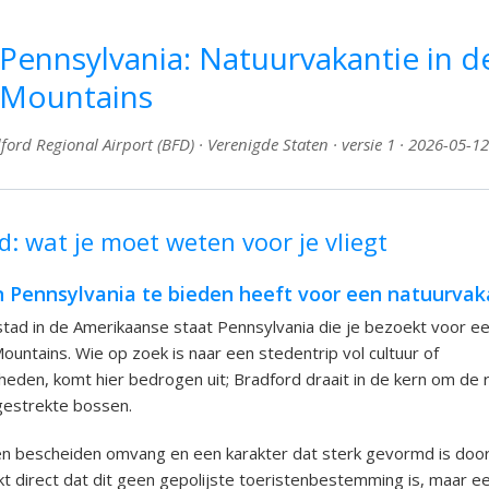
Pennsylvania: Natuurvakantie in d
 Mountains
ord Regional Airport (BFD) · Verenigde Staten · versie 1 · 2026-05-12
: wat je moet weten voor je vliegt
n Pennsylvania te bieden heeft voor een natuurvak
stad in de Amerikaanse staat Pennsylvania die je bezoekt voor e
ountains. Wie op zoek is naar een stedentrip vol cultuur of
eden, komt hier bedrogen uit; Bradford draait in de kern om de 
tgestrekte bossen.
n bescheiden omvang en een karakter dat sterk gevormd is door z
kt direct dat dit geen gepolijste toeristenbestemming is, maar e