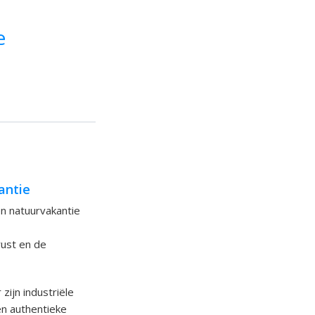
e
antie
en natuurvakantie
rust en de
ijn industriële
en authentieke