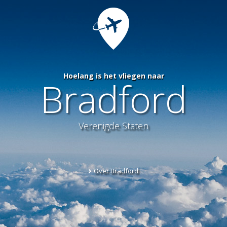
Hoelang is het vliegen naar
Bradford
Verenigde Staten
Over Bradford