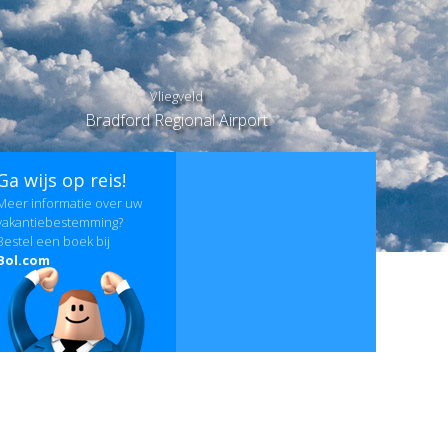
Vliegveld
Bradford Regional Airport
Ga wijs op reis!
Meer informatie over uw
vakantiebestemming?
Bestel een boek bij
Bol.com