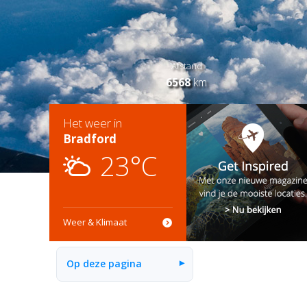
Afstand
6568
km
Het weer in
Bradford
23°C
Weer & Klimaat
Op deze pagina
▾