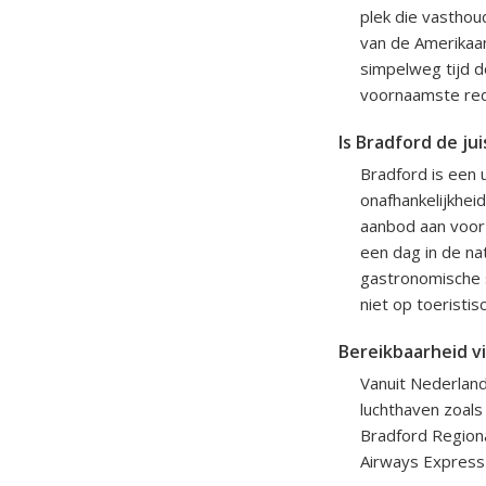
plek die vastho
van de Amerikaa
simpelweg tijd d
voornaamste rede
Is Bradford de j
Bradford is een 
onafhankelijkhei
aanbod aan voorz
een dag in de na
gastronomische sc
niet op toeristis
Bereikbaarheid vi
Vanuit Nederland
luchthaven zoals
Bradford Regiona
Airways Express 