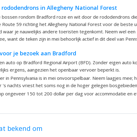
e rododendrons in Allegheny National Forest
de bossen rondom Bradford roze en wit door de rododendrons die
de Route 59 richting het Allegheny National Forest voor de beste ui
ed waar je nauwelijks andere toeristen tegenkomt. Neem wel ee
, want de teken zijn in mei behoorlijk actief in dit deel van Penn
 voor je bezoek aan Bradford
n auto op Bradford Regional Airport (BFD). Zonder eigen auto k
ijks ergens, aangezien het openbaar vervoer beperkt is.
r in Pennsylvania is in mei onvoorspelbaar. Neem laagjes mee; 
r 's nachts vriest het soms nog in de hoger gelegen bosgebieden
p ongeveer 150 tot 200 dollar per dag voor accommodatie en ete
aat bekend om