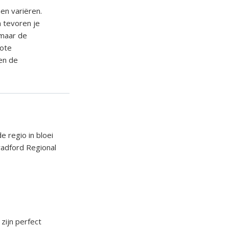
en variëren.
n tevoren je
 maar de
rote
 en de
e regio in bloei
radford Regional
zijn perfect