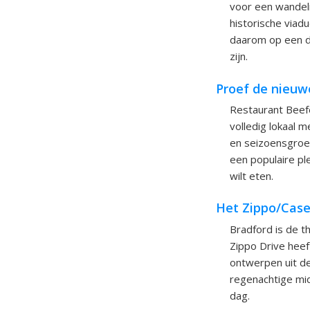
voor een wandeli
historische viad
daarom op een d
zijn.
Proef de nieuw
Restaurant Beefe
volledig lokaal 
en seizoensgroen
een populaire pl
wilt eten.
Het Zippo/Cas
Bradford is de 
Zippo Drive heef
ontwerpen uit de
regenachtige mid
dag.