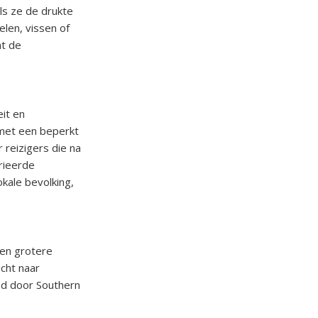
ls ze de drukte
len, vissen of
mt de
it en
 met een beperkt
 reizigers die na
rieerde
okale bevolking,
een grotere
ucht naar
nd door Southern