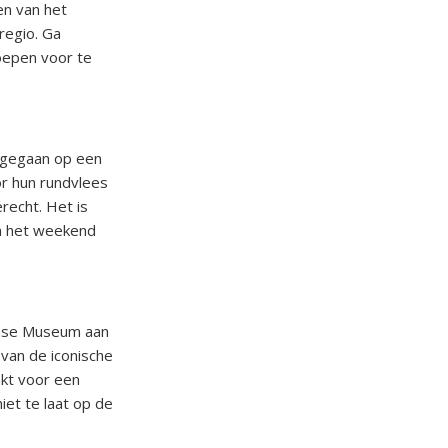
en van het
regio. Ga
oepen voor te
ergegaan op een
r hun rundvlees
recht. Het is
in het weekend
Case Museum aan
 van de iconische
akt voor een
iet te laat op de