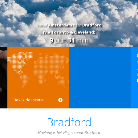
Vanaf
Amsterdam
naar
Bradford
(via Toronto & Cleveland)
9
uur
31
min
Bekijk de locatie
Bradford
Hoelang is het vliegen naar Bradford