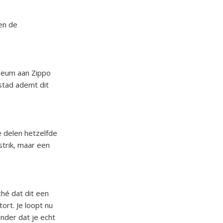
 en de
useum aan Zippo
 stad ademt dit
 delen hetzelfde
strik, maar een
ché dat dit een
ort. Je loopt nu
nder dat je echt