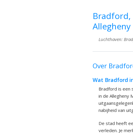
Bradford, 
Allegheny
Luchthaven: Bradf
Over Bradford
Wat Bradford i
Bradford is een 
in de Allegheny M
uitgaansgelegenh
nabijheid van ui
De stad heeft ee
verleden. Je mer