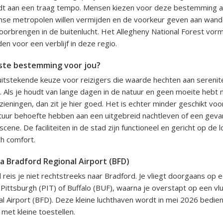
udt aan een traag tempo. Mensen kiezen voor deze bestemming a
nse metropolen willen vermijden en de voorkeur geven aan wande
oorbrengen in de buitenlucht. Het Allegheny National Forest vor
n voor een verblijf in deze regio.
uiste bestemming voor jou?
uitstekende keuze voor reizigers die waarde hechten aan serenite
d. Als je houdt van lange dagen in de natuur en geen moeite hebt
ieningen, dan zit je hier goed. Het is echter minder geschikt voor
tuur behoefte hebben aan een uitgebreid nachtleven of een geva
ene. De faciliteiten in de stad zijn functioneel en gericht op de l
ch comfort.
a Bradford Regional Airport (BFD)
 reis je niet rechtstreeks naar Bradford. Je vliegt doorgaans op 
 Pittsburgh (PIT) of Buffalo (BUF), waarna je overstapt op een vl
l Airport (BFD). Deze kleine luchthaven wordt in mei 2026 bedie
met kleine toestellen.