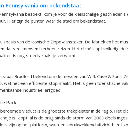
in Pennsylvania om bekendstaat
 Pennsylvania bezoekt, kom je voor de kleinschalige geschiedenis
uur. Hier zijn de punten waar de stad om bekendstaat.
huisbasis van de iconische Zippo-aansteker. De fabriek en het m
den dat veel mensen hierheen reizen. Het cliché klopt volledig: de
aliteit is nog steeds zoals je verwacht.
s staat Bradford bekend om de messen van W.R. Case & Sons. Ze
, wat het een efficiënte stop maakt. Het is geen toeristische val
merikaanse industrieel erfgoed.
ate Park
 beroemde viaduct is de grootste trekpleister in de regio. Het cli
ndje is, klopt, al is de brug sinds de storm van 2003 deels ingest
e ravijn op het platform, wat een indrukwekkend uitzicht biedt zo