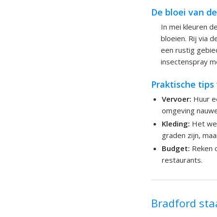
De bloei van d
In mei kleuren 
bloeien. Rij via 
een rustig gebi
insectenspray mee
Praktische tips
Vervoer:
Huur ee
omgeving nauwel
Kleding:
Het wee
graden zijn, maa
Budget:
Reken o
restaurants.
Bradford st