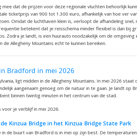
 mee dat de prijzen voor deze regionale vluchten behoorlijk kunn
ale ticketprijs van 900 tot 1.300 euro, afhankelijk van hoe ver va
zoen. Omdat de luchthaven klein is, verloopt de afhandeling snel,
requentie betekent dat je reisschema minder flexibel is dan bij g
ubs. Zodra je landt, is een huurauto noodzakelijk om de omgeving
n de Allegheny Mountains echt te kunnen bereiken.
in Bradford in mei 2026
vania, ligt midden in de Allegheny Mountains. In mei 2026 staat d
indelijk aangenaam genoeg om de natuur in te gaan. Je landt op B
 bent binnen twintig minuten in het centrum van de stad.
s voor je verblijf in mei 2026.
de Kinzua Bridge in het Kinzua Bridge State Park
 in de buurt van Bradford is in mei op zijn best. De temperaturen 