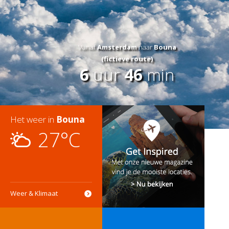
Vanaf
Amsterdam
naar
Bouna
(fictieve route)
6
uur
46
min
Het weer in
Bouna
27°C
Weer & Klimaat