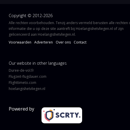
Copyright © 2012-2026
Alle rechten voorbehouden. Tenzij anders vermeld berusten alle rechten
informatie die u op deze site aantreft bij Hoelangishetvliegen.nl of zijn
gelicenceerd aan Hoelangishetvliegen.nl.
Voorwaarden
Adverteren
Over ons
Contact
Our website in other languages
Duree-de-vol.fr
Flugzeit-flugdauer.com
Flighttimeto.com
hoelangishetvliegen.nl
Powered by