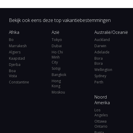
Bekijk ook eens deze top vakantiebestemmingen
Afrika
Azië
Australië/Oceanië
Bo
Tokyo
Auckland
Marrakesh
Dubai
Darwin
Algiers
Ho Chi
Adelaide
Minh
Kaapstad
Bora
City
Bora
Djerba
Sotsji
Wellington
Boa
Bangkok
Vista
Sydney
Hong
Constantine
Perth
Kong
Moskou
Noord
Amerika
Los
Angeles
Ottawa
Ontario
Punta