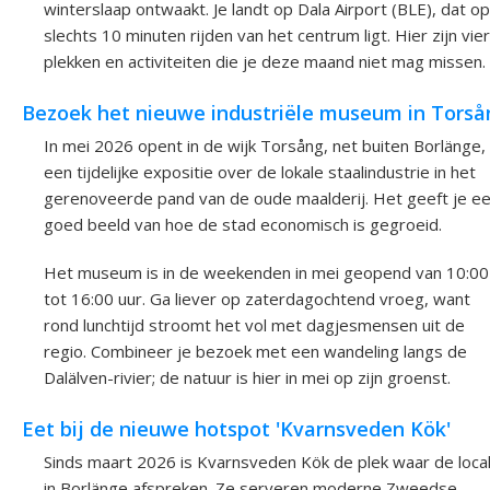
winterslaap ontwaakt. Je landt op Dala Airport (BLE), dat op
slechts 10 minuten rijden van het centrum ligt. Hier zijn vier
plekken en activiteiten die je deze maand niet mag missen.
Bezoek het nieuwe industriële museum in Torså
In mei 2026 opent in de wijk Torsång, net buiten Borlänge,
een tijdelijke expositie over de lokale staalindustrie in het
gerenoveerde pand van de oude maalderij. Het geeft je e
goed beeld van hoe de stad economisch is gegroeid.
Het museum is in de weekenden in mei geopend van 10:00
tot 16:00 uur. Ga liever op zaterdagochtend vroeg, want
rond lunchtijd stroomt het vol met dagjesmensen uit de
regio. Combineer je bezoek met een wandeling langs de
Dalälven-rivier; de natuur is hier in mei op zijn groenst.
Eet bij de nieuwe hotspot 'Kvarnsveden Kök'
Sinds maart 2026 is Kvarnsveden Kök de plek waar de loca
in Borlänge afspreken. Ze serveren moderne Zweedse