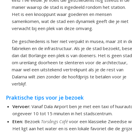
eind 19e eeuw. Je voelt die geschiedenis nog steeds in de
manier waarop de stad is ingedeeld rondom het station.
Het is een knooppunt waar goederen en mensen
samenkomen, wat de stad een dynamiek geeft die je niet
verwacht bij een plek van deze omvang.
De geschiedenis is hier niet verpakt in musea, maar zit in d
fabrieken en de infrastructuur. Als je de stad bezoekt, bese
dan dat Borlänge een plek is van doeners. Het is geen stad
om urenlang doorheen te slenteren voor de architectuur,
maar wel een uitstekend vertrekpunt als je de rest van
Dalarna wilt zien zonder de hoofdprijs te betalen voor je
verblijf.
Praktische tips voor je bezoek
Vervoer:
Vanaf Dala Airport ben je met een taxi of huurauto
ongeveer 10 tot 15 minuten in het stadscentrum.
Eten:
Bezoek
Torsångs Café
voor een klassieke Zweedse wa
Het ligt aan het water en is een lokale favoriet die de grijz