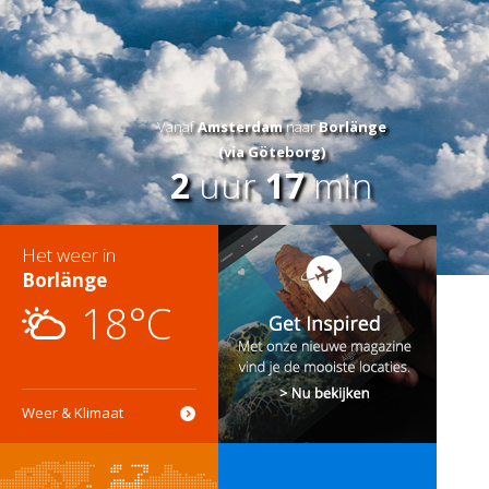
Vanaf
Amsterdam
naar
Borlänge
(via Göteborg)
2
uur
17
min
Het weer in
Borlänge
18°C
Weer & Klimaat