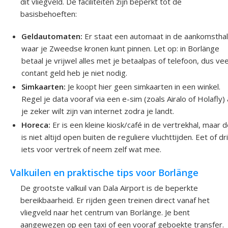
dit vliegveld. De faciliteiten zijn beperkt tot de
basisbehoeften:
Geldautomaten:
Er staat een automaat in de aankomstha
waar je Zweedse kronen kunt pinnen. Let op: in Borlänge
betaal je vrijwel alles met je betaalpas of telefoon, dus vee
contant geld heb je niet nodig.
Simkaarten:
Je koopt hier geen simkaarten in een winkel.
Regel je data vooraf via een e-sim (zoals Airalo of Holafly) 
je zeker wilt zijn van internet zodra je landt.
Horeca:
Er is een kleine kiosk/café in de vertrekhal, maar 
is niet altijd open buiten de reguliere vluchttijden. Eet of dr
iets voor vertrek of neem zelf wat mee.
Valkuilen en praktische tips voor Borlänge
De grootste valkuil van Dala Airport is de beperkte
bereikbaarheid. Er rijden geen treinen direct vanaf het
vliegveld naar het centrum van Borlänge. Je bent
aangewezen op een taxi of een vooraf geboekte transfer.