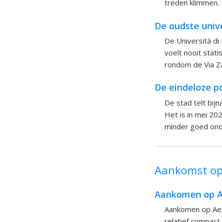
treden klimmen.
De oudste unive
De Università di 
voelt nooit stat
rondom de Via Za
De eindeloze p
De stad telt bij
Het is in mei 20
minder goed ond
Aankomst op 
Aankomen op Ae
Aankomen op Aero
relatief compact,