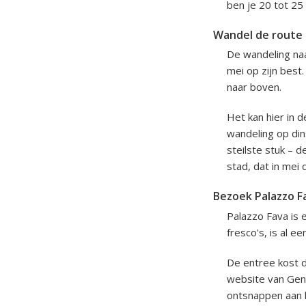
ben je 20 tot 25
Wandel de route n
De wandeling naar
mei op zijn best
naar boven.
Het kan hier in 
wandeling op di
steilste stuk – de
stad, dat in mei
Bezoek Palazzo F
Palazzo Fava is 
fresco's, is al e
De entree kost d
website van Genu
ontsnappen aan h