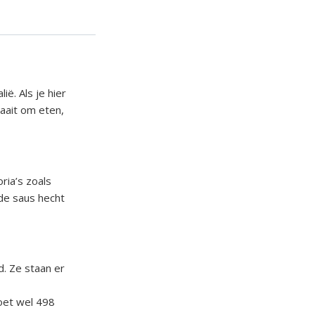
ië. Als je hier
raait om eten,
ria’s zoals
 de saus hecht
. Ze staan er
moet wel 498