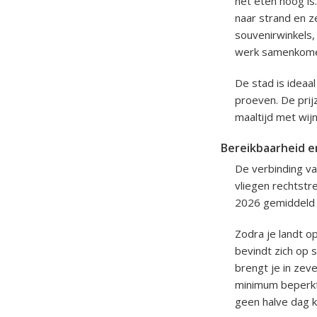
het eten hoog is.
naar strand en ze
souvenirwinkels,
werk samenkom
De stad is ideaa
proeven. De prij
maaltijd met wijn 
Bereikbaarheid e
De verbinding va
vliegen rechtstr
2026 gemiddeld t
Zodra je landt o
bevindt zich op 
brengt je in zeve
minimum beperkt
geen halve dag k