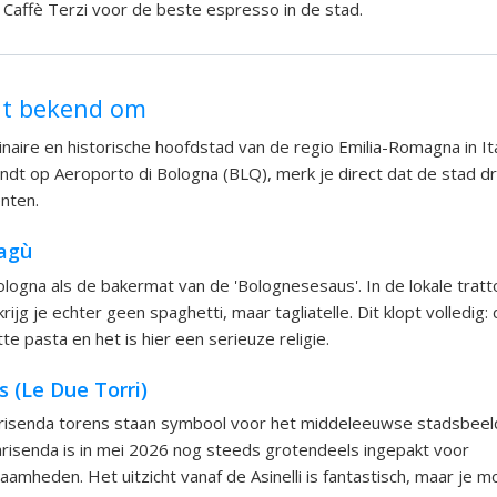
 Caffè Terzi voor de beste espresso in de stad.
at bekend om
inaire en historische hoofdstad van de regio Emilia-Romagna in Ital
andt op Aeroporto di Bologna (BLQ), merk je direct dat de stad d
enten.
Ragù
logna als de bakermat van de 'Bolognesesaus'. In de lokale tratto
rijg je echter geen spaghetti, maar tagliatelle. Dit klopt volledig:
te pasta en het is hier een serieuze religie.
 (Le Due Torri)
arisenda torens staan symbool voor het middeleeuwse stadsbeeld
risenda is in mei 2026 nog steeds grotendeels ingepakt voor
zaamheden. Het uitzicht vanaf de Asinelli is fantastisch, maar je 