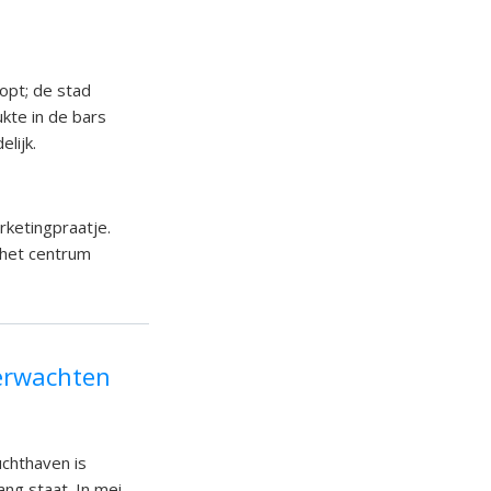
lopt; de stad
kte in de bars
lijk.
rketingpraatje.
n het centrum
verwachten
uchthaven is
ang staat. In mei