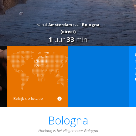
Vanaf
Amsterdam
naar
Bologna
(direct)
1
uur
33
min
Bekijk de locatie
Bologna
Hoelang is het vliegen naar Bologna