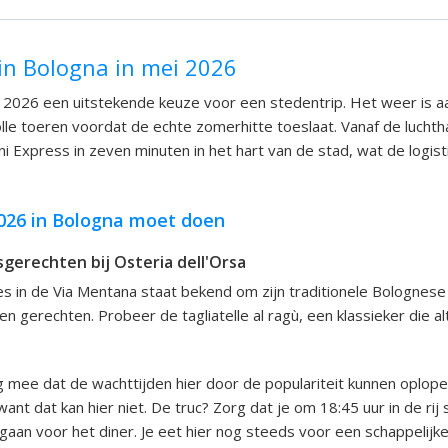
in Bologna in mei 2026
i 2026 een uitstekende keuze voor een stedentrip. Het weer is
olle toeren voordat de echte zomerhitte toeslaat. Vanaf de lucht
i Express in zeven minuten in het hart van de stad, wat de logist
2026 in Bologna moet doen
gerechten bij Osteria dell'Orsa
s in de Via Mentana staat bekend om zijn traditionele Bolognese
 gerechten. Probeer de tagliatelle al ragù, een klassieker die alt
 mee dat de wachttijden hier door de populariteit kunnen oplope
ant dat kan hier niet. De truc? Zorg dat je om 18:45 uur in de rij s
aan voor het diner. Je eet hier nog steeds voor een schappelijke