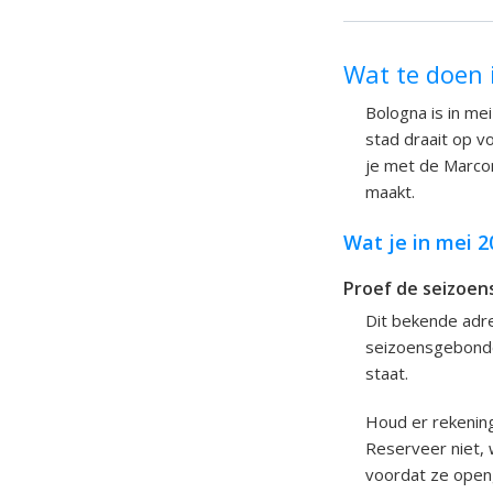
Wat te doen 
Bologna is in me
stad draait op v
je met de Marcon
maakt.
Wat je in mei 
Proef de seizoens
Dit bekende adre
seizoensgebonden
staat.
Houd er rekening
Reserveer niet, w
voordat ze openg