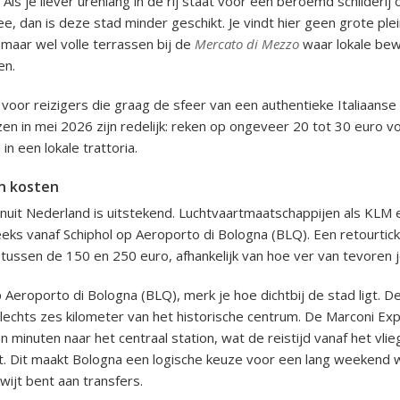
 Als je liever urenlang in de rij staat voor een beroemd schilderij
e, dan is deze stad minder geschikt. Je vindt hier geen grote ple
 maar wel volle terrassen bij de
Mercato di Mezzo
waar lokale bew
en.
l voor reizigers die graag de sfeer van een authentieke Italiaans
zen in mei 2026 zijn redelijk: reken op ongeveer 20 tot 30 euro 
in een lokale trattoria.
n kosten
nuit Nederland is uitstekend. Luchtvaartmaatschappijen als KLM 
eeks vanaf Schiphol op Aeroporto di Bologna (BLQ). Een retourtick
ussen de 150 en 250 euro, afhankelijk van hoe ver van tevoren j
p Aeroporto di Bologna (BLQ), merk je hoe dichtbij de stad ligt. D
slechts zes kilometer van het historische centrum. De Marconi Ex
n minuten naar het centraal station, wat de reistijd vanaf het vli
. Dit maakt Bologna een logische keuze voor een lang weekend w
wijt bent aan transfers.