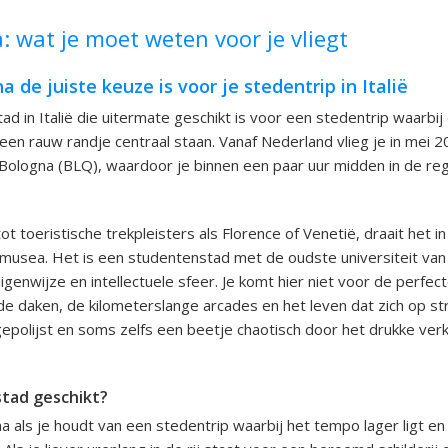
: wat je moet weten voor je vliegt
de juiste keuze is voor je stedentrip in Italië
ad in Italië die uitermate geschikt is voor een stedentrip waarbij
een rauw randje centraal staan. Vanaf Nederland vlieg je in mei 
Bologna (BLQ), waardoor je binnen een paar uur midden in de regi
tot toeristische trekpleisters als Florence of Venetië, draait het 
 musea. Het is een studentenstad met de oudste universiteit van
genwijze en intellectuele sfeer. Je komt hier niet voor de perfect
e daken, de kilometerslange arcades en het leven dat zich op str
gepolijst en soms zelfs een beetje chaotisch door het drukke ver
stad geschikt?
a als je houdt van een stedentrip waarbij het tempo lager ligt en 