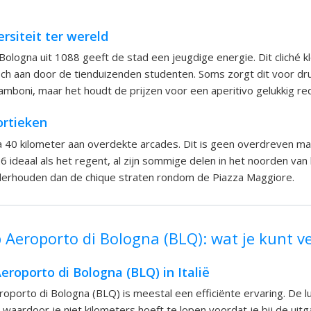
rsiteit ter wereld
Bologna uit 1088 geeft de stad een jeugdige energie. Dit cliché k
isch aan door de tienduizenden studenten. Soms zorgt dit voor dru
mboni, maar het houdt de prijzen voor een aperitivo gelukkig rede
ortieken
na 40 kilometer aan overdekte arcades. Dit is geen overdreven ma
26 ideaal als het regent, al zijn sommige delen in het noorden va
erhouden dan de chique straten rondom de Piazza Maggiore.
Aeroporto di Bologna (BLQ): wat je kunt 
roporto di Bologna (BLQ) in Italië
porto di Bologna (BLQ) is meestal een efficiënte ervaring. De l
 waardoor je niet kilometers hoeft te lopen voordat je bij de uitg