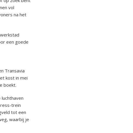
 of op zoek bent
inen vol
oners na het
e werkstad
voor een goede
en Transavia
et kost in mei
e boekt.
e luchthaven
press-trein
egveld tot een
eg, waarbij je