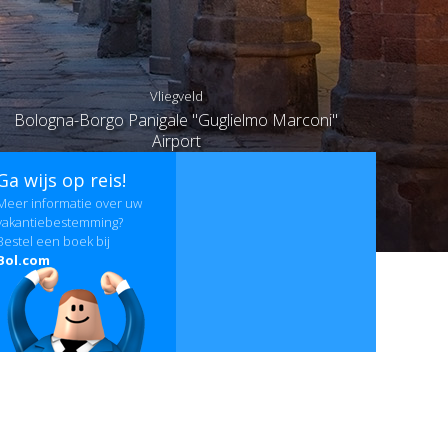
Vliegveld
Bologna-Borgo Panigale "Guglielmo Marconi"
Airport
Ga wijs op reis!
Meer informatie over uw
vakantiebestemming?
Bestel een boek bij
Bol.com