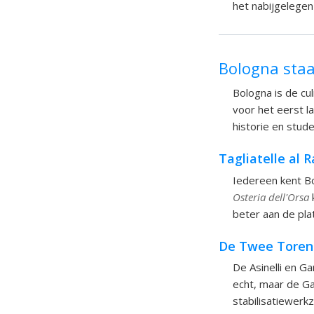
het nabijgelegen
Bologna sta
Bologna is de cul
voor het eerst l
historie en stud
Tagliatelle al 
Iedereen kent Bo
Osteria dell'Orsa
k
beter aan de plat
De Twee Torens
De Asinelli en G
echt, maar de Ga
stabilisatiewerk