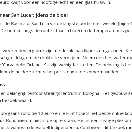
 euro kwijt voor een hoofdgerecht en een glas huiswijn.
aar San Luca tijdens de bloei
 de Basilica di San Luca via de langste portico ter wereld (bijna 4 
. De bomen langs de route staan in bloei en de temperatuur is per
de weekenden erg druk zijn met lokale hardlopers en gezinnen. Ki
nsdagmiddag om de drukte te vermijden. Neem een fles water m
 'Curva delle Orfanelle' – zijn weinig faciliteiten. De beloning is he
 door de heldere lucht scherper is dan in de zomermaanden.
ava
een belangrijk tentoonstellingscentrum in Bologna. Het gebouw zel
en bezoek waard.
oorgaans rond de 12 euro en je kunt tickets het beste online kop
s Bononiae om niet in de rij te staan. Het is een rustige plek om
et lawaai van de Via dell'Indipendenza. Combineer dit bezoek met