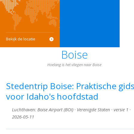
Bekijk de locatie
Boise
Hoelang is het vliegen naar Boise
Stedentrip Boise: Praktische gid
voor Idaho's hoofdstad
Luchthaven: Boise Airport (BOI) · Verenigde Staten · versie 1 ·
2026-05-11