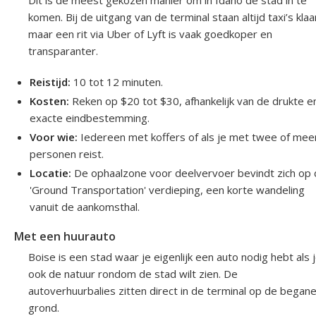
Dit is de meest gekozen manier om in Idaho de stad in te
komen. Bij de uitgang van de terminal staan altijd taxi’s klaa
maar een rit via Uber of Lyft is vaak goedkoper en
transparanter.
Reistijd:
10 tot 12 minuten.
Kosten:
Reken op $20 tot $30, afhankelijk van de drukte e
exacte eindbestemming.
Voor wie:
Iedereen met koffers of als je met twee of mee
personen reist.
Locatie:
De ophaalzone voor deelvervoer bevindt zich op
'Ground Transportation' verdieping, een korte wandeling
vanuit de aankomsthal.
Met een huurauto
Boise is een stad waar je eigenlijk een auto nodig hebt als 
ook de natuur rondom de stad wilt zien. De
autoverhuurbalies zitten direct in de terminal op de began
grond.