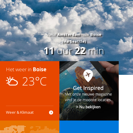
Vanaf
Amsterdam
naar
Boise
(via Seattle)
11
uur
22
min
Het weer in
Boise
23°C
Weer & Klimaat