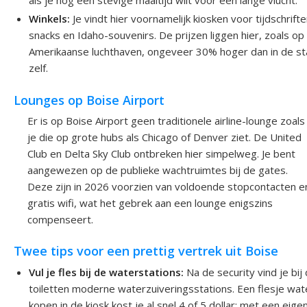
als je nog een stevige maaltijd wilt voor een lange vlucht.
Winkels:
Je vindt hier voornamelijk kiosken voor tijdschrifte
snacks en Idaho-souvenirs. De prijzen liggen hier, zoals op
Amerikaanse luchthaven, ongeveer 30% hoger dan in de s
zelf.
Lounges op Boise Airport
Er is op Boise Airport geen traditionele airline-lounge zoals
je die op grote hubs als Chicago of Denver ziet. De United
Club en Delta Sky Club ontbreken hier simpelweg. Je bent
aangewezen op de publieke wachtruimtes bij de gates.
Deze zijn in 2026 voorzien van voldoende stopcontacten e
gratis wifi, wat het gebrek aan een lounge enigszins
compenseert.
Twee tips voor een prettig vertrek uit Boise
Vul je fles bij de waterstations:
Na de security vind je bij
toiletten moderne waterzuiveringsstations. Een flesje wat
kopen in de kiosk kost je al snel 4 of 5 dollar; met een eige