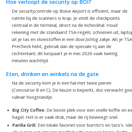
Hoe verloopt de security op BOI?
De securitycontrole op Boise Airport is efficiënt, maar de
ruimte bij de scanners is krap. Je vindt de checkpoints
centraal in de terminal, direct na de incheckhal. Houd
rekening met de standaard TSA-regels: schoenen uit, lapto
uit je tas en vloeistoffen in een doorzichtig zakje. Als je TSA
PreCheck hebt, gebruik dan de speciale rij aan de
rechterkant; dit bespaart je in mei 2026 vaak twintig
minuten wachttijd.
Eten, drinken en winkels na de gate
Na de security kom je in een hal met twee pieren
(Concourse B en C). De keuze is beperkt, dus verwacht ge
culinair hoogstandje.
Big City Coffee:
De beste plek voor een snelle koffie en e
bagel. Het is er vaak druk, maar de rij beweegt snel.
Parilla Grill:
Een lokale favoriet voor burrito’s en taco’s. Id