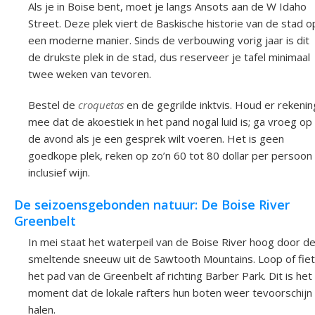
Als je in Boise bent, moet je langs Ansots aan de W Idaho
Street. Deze plek viert de Baskische historie van de stad o
een moderne manier. Sinds de verbouwing vorig jaar is dit
de drukste plek in de stad, dus reserveer je tafel minimaal
twee weken van tevoren.
Bestel de
croquetas
en de gegrilde inktvis. Houd er rekenin
mee dat de akoestiek in het pand nogal luid is; ga vroeg op
de avond als je een gesprek wilt voeren. Het is geen
goedkope plek, reken op zo’n 60 tot 80 dollar per persoon
inclusief wijn.
De seizoensgebonden natuur: De Boise River
Greenbelt
In mei staat het waterpeil van de Boise River hoog door d
smeltende sneeuw uit de Sawtooth Mountains. Loop of fie
het pad van de Greenbelt af richting Barber Park. Dit is het
moment dat de lokale rafters hun boten weer tevoorschijn
halen.