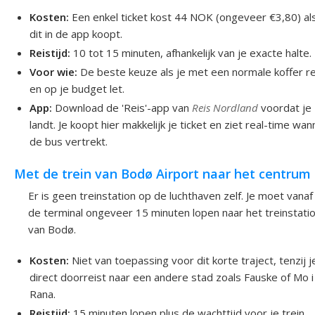
Kosten:
Een enkel ticket kost 44 NOK (ongeveer €3,80) als
dit in de app koopt.
Reistijd:
10 tot 15 minuten, afhankelijk van je exacte halte.
Voor wie:
De beste keuze als je met een normale koffer re
en op je budget let.
App:
Download de 'Reis'-app van
Reis Nordland
voordat je
landt. Je koopt hier makkelijk je ticket en ziet real-time wa
de bus vertrekt.
Met de trein van Bodø Airport naar het centrum
Er is geen treinstation op de luchthaven zelf. Je moet vanaf
de terminal ongeveer 15 minuten lopen naar het treinstati
van Bodø.
Kosten:
Niet van toepassing voor dit korte traject, tenzij j
direct doorreist naar een andere stad zoals Fauske of Mo i
Rana.
Reistijd:
15 minuten lopen plus de wachttijd voor je trein.