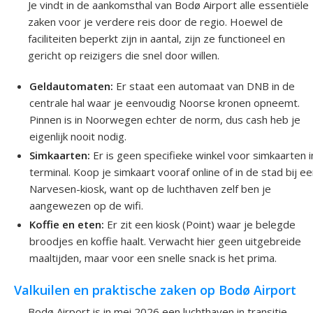
Je vindt in de aankomsthal van Bodø Airport alle essentiële
zaken voor je verdere reis door de regio. Hoewel de
faciliteiten beperkt zijn in aantal, zijn ze functioneel en
gericht op reizigers die snel door willen.
Geldautomaten:
Er staat een automaat van DNB in de
centrale hal waar je eenvoudig Noorse kronen opneemt.
Pinnen is in Noorwegen echter de norm, dus cash heb je
eigenlijk nooit nodig.
Simkaarten:
Er is geen specifieke winkel voor simkaarten i
terminal. Koop je simkaart vooraf online of in de stad bij e
Narvesen-kiosk, want op de luchthaven zelf ben je
aangewezen op de wifi.
Koffie en eten:
Er zit een kiosk (Point) waar je belegde
broodjes en koffie haalt. Verwacht hier geen uitgebreide
maaltijden, maar voor een snelle snack is het prima.
Valkuilen en praktische zaken op Bodø Airport
Bodø Airport is in mei 2026 een luchthaven in transitie