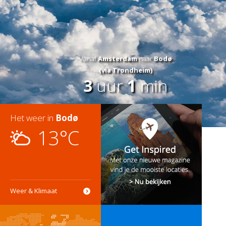
Vanaf
Amsterdam
naar
Bodø
(via Trondheim)
3
uur
1
min
Het weer in
Bodø
13°C
Weer & Klimaat