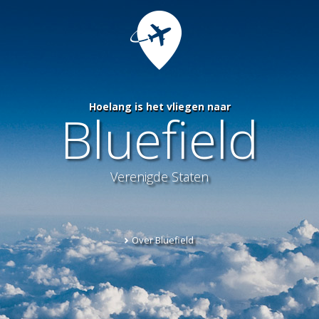
Hoelang is het vliegen naar
Bluefield
Verenigde Staten
Over Bluefield