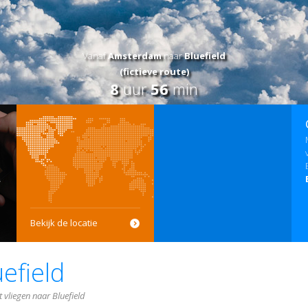
Vanaf
Amsterdam
naar
Bluefield
(fictieve route)
8
uur
56
min
Bekijk de locatie
uefield
 vliegen naar Bluefield