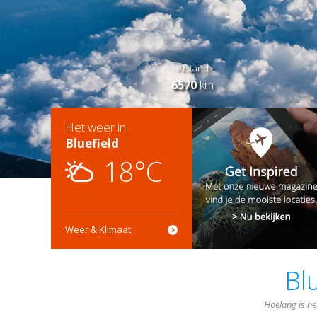
Afstand
6570
km
Het weer in
Bluefield
18°C
Weer & Klimaat
Bl
Hoelang is het