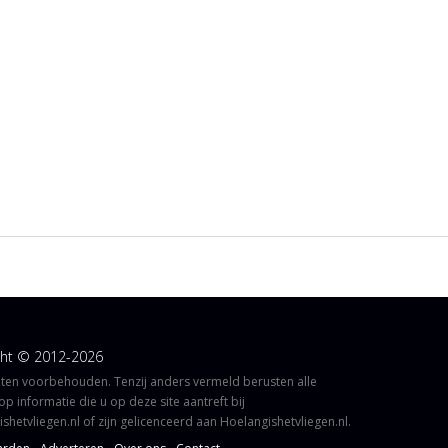
ght © 2012-2026
hten voorbehouden. Tenzij anders vermeld berusten alle
op informatie die u op deze site aantreft bij
shetvliegen.nl of zijn gelicenceerd aan Hoelangishetvliegen.nl.