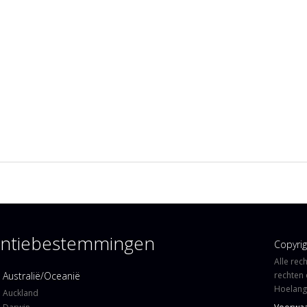
kantiebestemmingen
Copyri
Alle rec
Australië/Oceanië
rechten 
Hoelangi
Auckland