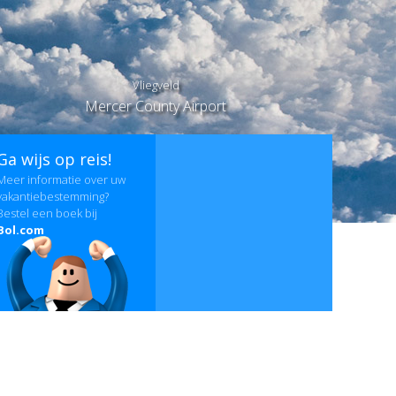
Vliegveld
Mercer County Airport
Ga wijs op reis!
Meer informatie over uw
vakantiebestemming?
Bestel een boek bij
Bol.com