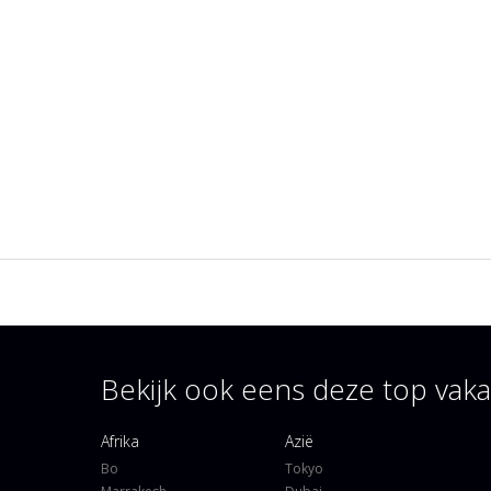
Bekijk ook eens deze top va
Afrika
Azië
Bo
Tokyo