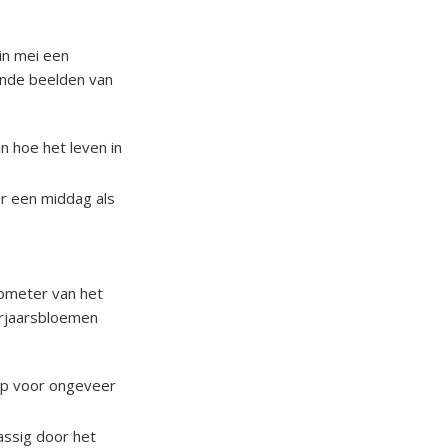
in mei een
kende beelden van
n hoe het leven in
or een middag als
lometer van het
oorjaarsbloemen
app voor ongeveer
assig door het