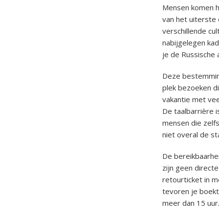
Mensen komen hie
van het uiterste
verschillende cul
nabijgelegen kad
je de Russische 
Deze bestemming
plek bezoeken di
vakantie met veel
De taalbarrière 
mensen die zelf
niet overal de st
De bereikbaarhei
zijn geen direct
retourticket in 
tevoren je boekt
meer dan 15 uur