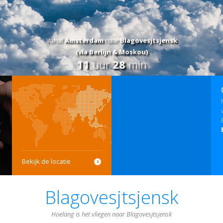
Vanaf
Amsterdam
naar
Blagovesjtsjensk
(via Berlijn & Moskou)
11
uur
28
min
Bekijk de locatie
Blagovesjtsjensk
Hoelang is het vliegen naar Blagovesjtsjensk