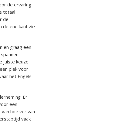
oor de ervaring
e totaal
er de
n de ene kant zie
n en graag een
ntspannen
e juiste keuze.
 een plek voor
waar het Engels
derneming. Er
 voor een
k van hoe ver van
erstaptijd vaak