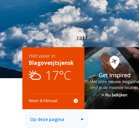
Afstand
7811
km
Het weer in
Blagovesjtsjensk
17°C
Weer & Klimaat
Op deze pagina
▾