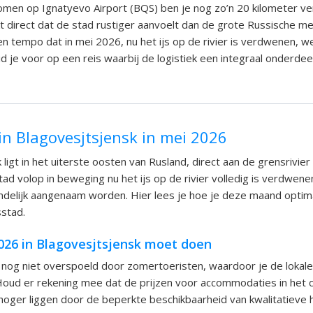
men op Ignatyevo Airport (BQS) ben je nog zo’n 20 kilometer ve
t direct dat de stad rustiger aanvoelt dan de grote Russische m
n tempo dat in mei 2026, nu het ijs op de rivier is verdwenen, 
d je voor op een reis waarbij de logistiek een integraal onderdeel
in Blagovesjtsjensk in mei 2026
ligt in het uiterste oosten van Rusland, direct aan de grensrivier
tad volop in beweging nu het ijs op de rivier volledig is verdwene
delijk aangenaam worden. Hier lees je hoe je deze maand optim
stad.
2026 in Blagovesjtsjensk moet doen
i nog niet overspoeld door zomertoeristen, waardoor je de lokal
Houd er rekening mee dat de prijzen voor accommodaties in het 
ger liggen door de beperkte beschikbaarheid van kwalitatieve h