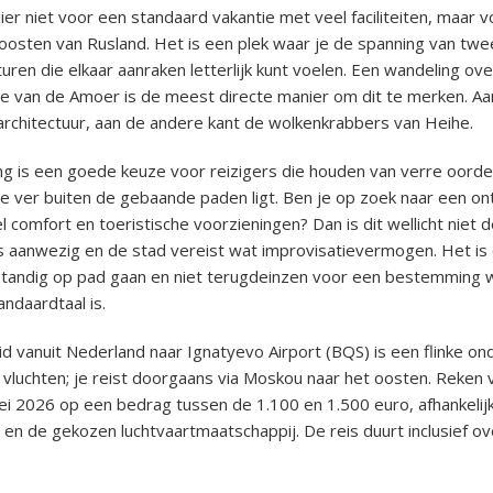
r niet voor een standaard vakantie met veel faciliteiten, maar v
 oosten van Rusland. Het is een plek waar je de spanning van twe
turen die elkaar aanraken letterlijk kunt voelen. Een wandeling ov
e van de Amoer is de meest directe manier om dit te merken. Aa
architectuur, aan de andere kant de wolkenkrabbers van Heihe.
 is een goede keuze voor reizigers die houden van verre oorde
e ver buiten de gebaande paden ligt. Ben je op zoek naar een o
 comfort en toeristische voorzieningen? Dan is dit wellicht niet d
is aanwezig en de stad vereist wat improvisatievermogen. Het is
standig op pad gaan en niet terugdeinzen voor een bestemming 
andaardtaal is.
d vanuit Nederland naar Ignatyevo Airport (BQS) is een flinke on
e vluchten; je reist doorgaans via Moskou naar het oosten. Reken
mei 2026 op een bedrag tussen de 1.100 en 1.500 euro, afhankelij
 en de gekozen luchtvaartmaatschappij. De reis duurt inclusief ov
.