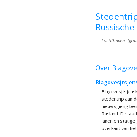
Stedentrip
Russische
Luchthaven: Ignat
Over Blagoves
Blagovesjtsjens
Blagovesjtsjensk
stedentrip aan d
nieuwsgierig ben
Rusland. De stad
lanen en statige
overkant van het 