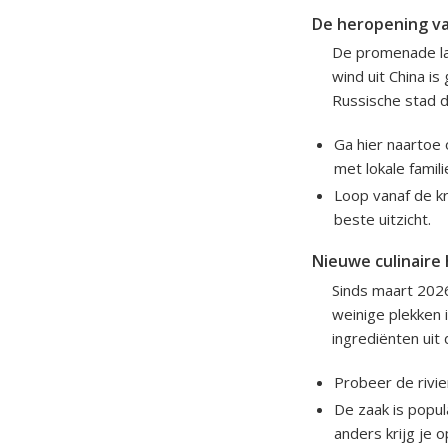
De heropening v
De promenade lan
wind uit China is
Russische stad di
Ga hier naartoe
met lokale famil
Loop vanaf de k
beste uitzicht.
Nieuwe culinaire
Sinds maart 2026
weinige plekken 
ingrediënten uit
Probeer de rivie
De zaak is popul
anders krijg je 