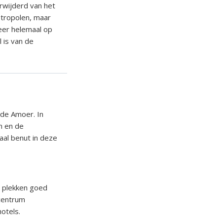
rwijderd van het
etropolen, maar
weer helemaal op
 is van de
 de Amoer. In
n en de
aal benut in deze
e plekken goed
centrum
otels.