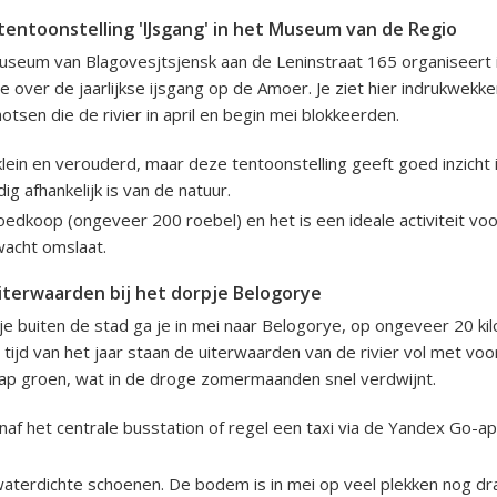
otentoonstelling 'IJsgang' in het Museum van de Regio
useum van Blagovesjtsjensk aan de Leninstraat 165 organiseert 
tie over de jaarlijkse ijsgang op de Amoer. Je ziet hier indrukwek
tsen die de rivier in april en begin mei blokkeerden.
ein en verouderd, maar deze tentoonstelling geeft goed inzicht i
ig afhankelijk is van de natuur.
edkoop (ongeveer 200 roebel) en het is een ideale activiteit vo
acht omslaat.
iterwaarden bij het dorpje Belogorye
je buiten de stad ga je in mei naar Belogorye, op ongeveer 20 ki
 tijd van het jaar staan de uiterwaarden van de rivier vol met v
hap groen, wat in de droge zomermaanden snel verdwijnt.
af het centrale busstation of regel een taxi via de Yandex Go-
waterdichte schoenen. De bodem is in mei op veel plekken nog dr