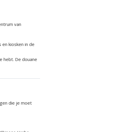
centrum van
s en kiosken in de
 je hebt. De douane
ngen die je moet