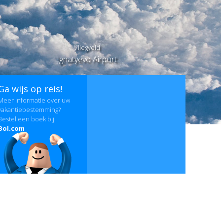
Vliegveld
Ignatyevo Airport
Ga wijs op reis!
Meer informatie over uw
vakantiebestemming?
Bestel een boek bij
Bol.com