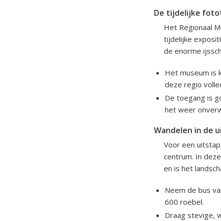
De tijdelijke fot
Het Regionaal M
tijdelijke exposi
de enorme ijsscho
Het museum is kl
deze regio volled
De toegang is go
het weer onverw
Wandelen in de u
Voor een uitstap
centrum. In deze
en is het landsc
Neem de bus van
600 roebel.
Draag stevige, 