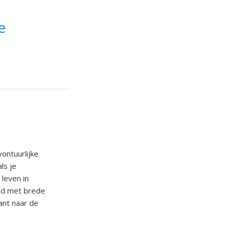
e
ontuurlijke
ls je
 leven in
tad met brede
ant naar de