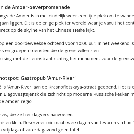
an de Amoer-oeverpromenade
gs de Amoer is in mei eindelijk weer een fijne plek om te wandel
 gaan liggen. Dit is de enige plek ter wereld waar je vanuit het ce
rect op de skyline van het Chinese Heihe kijkt.
 op een doordeweekse ochtend voor 10:00 uur. In het weekend is 
ies en groepen toeristen die de grens willen zien.
ruising met de Leninstraat richting het monument voor de grens
 hotspot: Gastropub 'Amur-River'
 is 'Amur-River' aan de Krasnoflotskaya-straat geopend. Het is 
in Blagovesjtsjensk die zich richt op moderne Russische keuken m
 de Amoer-regio.
rvis, die ze hier dagvers aanvoeren.
air en klein. Reserveer minimaal twee dagen van tevoren via hun
op vrijdag- of zaterdagavond geen tafel.