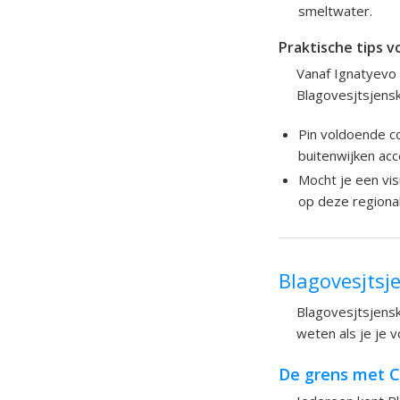
smeltwater.
Praktische tips v
Vanaf Ignatyevo 
Blagovesjtsjensk
Pin voldoende co
buitenwijken ac
Mocht je een vis
op deze regional
Blagovesjtsj
Blagovesjtsjensk
weten als je je v
De grens met C