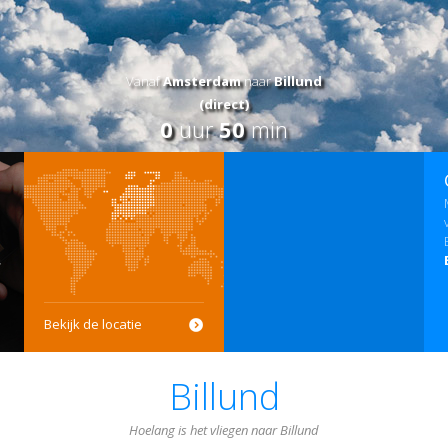
Vanaf
Amsterdam
naar
Billund
(direct)
0
uur
50
min
Bekijk de locatie
Billund
Hoelang is het vliegen naar Billund