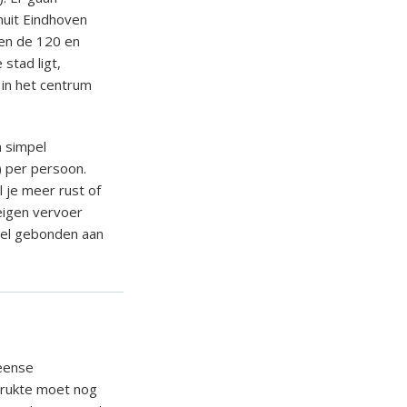
nuit Eindhoven
sen de 120 en
stad ligt,
e in het centrum
n simpel
) per persoon.
l je meer rust of
 eigen vervoer
wel gebonden aan
Deense
rdrukte moet nog