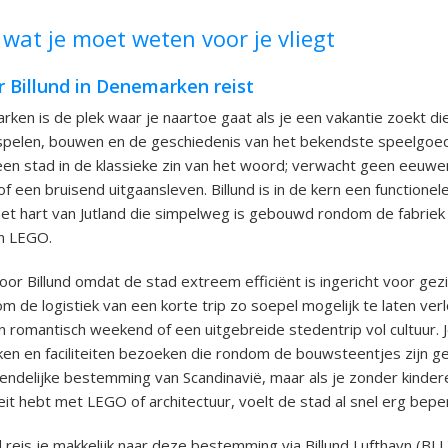
 wat je moet weten voor je vliegt
 Billund in Denemarken reist
rken is de plek waar je naartoe gaat als je een vakantie zoekt die
 spelen, bouwen en de geschiedenis van het bekendste speelgoe
een stad in de klassieke zin van het woord; verwacht geen eeuw
f een bruisend uitgaansleven. Billund is in de kern een functionele
het hart van Jutland die simpelweg is gebouwd rondom de fabriek
n LEGO.
or Billund omdat de stad extreem efficiënt is ingericht voor gezin
m de logistiek van een korte trip zo soepel mogelijk te laten ver
en romantisch weekend of een uitgebreide stedentrip vol cultuur. 
ken en faciliteiten bezoeken die rondom de bouwsteentjes zijn g
endelijke bestemming van Scandinavië, maar als je zonder kinder
teit hebt met LEGO of architectuur, voelt de stad al snel erg bepe
 reis je makkelijk naar deze bestemming via Billund Lufthavn (BLL