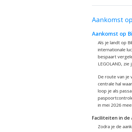
Aankomst op 
Aankomst op Bi
Als je landt op 
internationale lu
bespaart vergele
LEGOLAND, zie je 
De route van je v
centrale hal wa
loop je als pass
paspoortcontrole
in mei 2026 mees
Faciliteiten in d
Zodra je de aank