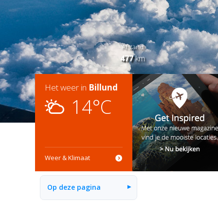
Afstand
477
km
Het weer in
Billund
14°C
Weer & Klimaat
Op deze pagina
▾