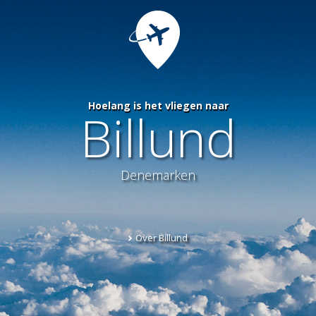
Hoelang is het vliegen naar
Billund
Denemarken
Over Billund