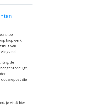
chten
doorsnee
 hoop loopwerk
sis is van
 vliegveld.
chting de
hengenzone ligt,
nder
e douanepost die
d. Je vindt hier