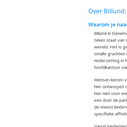
Over Billund:
Waarom je naar
Billund in Denema
teken staat van
wereld. Het is g
smalle grachten o
nederzetting in 
hoofdkantoor va
Mensen kiezen vo
hier ontworpen o
hier niet voor e
een doel: de par
de meest kindvri
specifieke affini
Vanuit Nederland