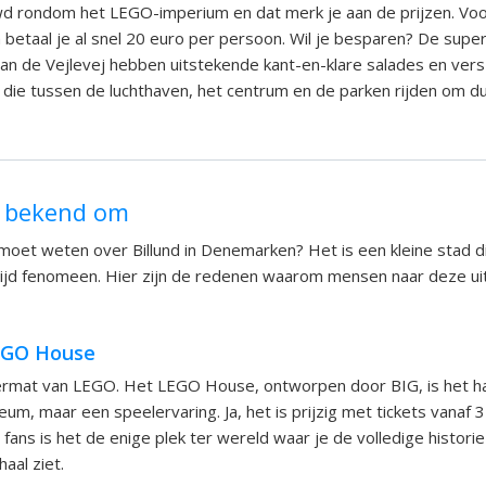
uwd rondom het LEGO-imperium en dat merk je aan de prijzen. Vo
ch betaal je al snel 20 euro per persoon. Wil je besparen? De supe
an de Vejlevej hebben uitstekende kant-en-klare salades en vers
 die tussen de luchthaven, het centrum en de parken rijden om dur
t bekend om
 moet weten over Billund in Denemarken? Het is een kleine stad di
jd fenomeen. Hier zijn de redenen waarom mensen naar deze uit
EGO House
kermat van LEGO. Het LEGO House, ontworpen door BIG, is het ha
um, maar een speelervaring. Ja, het is prijzig met tickets vanaf 
fans is het de enige plek ter wereld waar je de volledige historie
aal ziet.