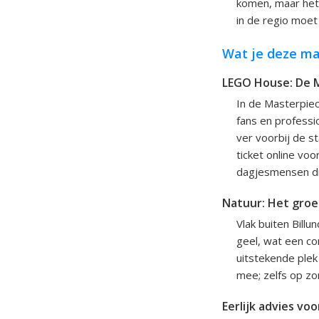
komen, maar het 
in de regio moet
Wat je deze ma
LEGO House: De M
In de Masterpie
fans en professi
ver voorbij de s
ticket online vo
dagjesmensen di
Natuur: Het groe
Vlak buiten Bill
geel, wat een co
uitstekende plek
mee; zelfs op zo
Eerlijk advies voor