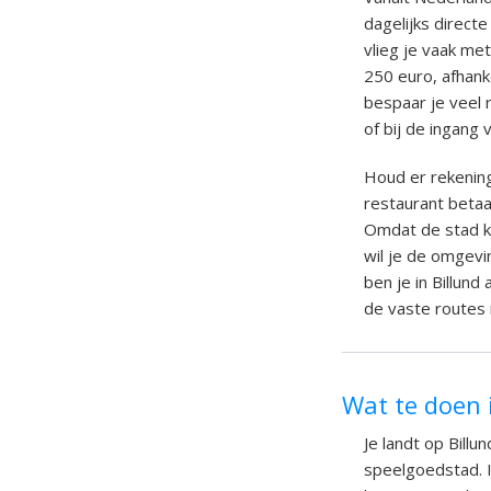
dagelijks direct
vlieg je vaak me
250 euro, afhank
bespaar je veel r
of bij de ingang 
Houd er rekening
restaurant betaa
Omdat de stad kl
wil je de omgevi
ben je in Billun
de vaste routes n
Wat te doen 
Je landt op Bill
speelgoedstad. I