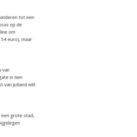
 kinderen tot een
focus op de
nline om
 54 euro), maar
n van
ate in tien
t van Jutland wilt
 een grote stad,
bijgelegen