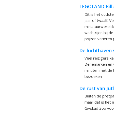
LEGOLAND Bill
Dit is het oudst
jaar of twaalf. 
miniatuurwerelde
wachtrijen bij d
prijzen variëre
De luchthaven v
Veel reizigers k
Denemarken en ve
minuten met de bu
bezoeken.
De rust van Jut
Buiten de pretpa
maar dat is het n
Givskud Zoo voor