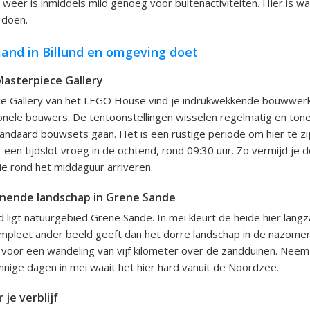
weer is inmiddels mild genoeg voor buitenactiviteiten. Hier is w
 doen.
and in Billund en omgeving doet
asterpiece Gallery
ce Gallery van het LEGO House vind je indrukwekkende bouwwe
onele bouwers. De tentoonstellingen wisselen regelmatig en tone
tandaard bouwsets gaan. Het is een rustige periode om hier te zij
or een tijdslot vroeg in de ochtend, rond 09:30 uur. Zo vermijd je
e rond het middaguur arriveren.
nende landschap in Grene Sande
und ligt natuurgebied Grene Sande. In mei kleurt de heide hier lan
mpleet ander beeld geeft dan het dorre landschap in de nazomer
 voor een wandeling van vijf kilometer over de zandduinen. Neem
nnige dagen in mei waait het hier hard vanuit de Noordzee.
 je verblijf