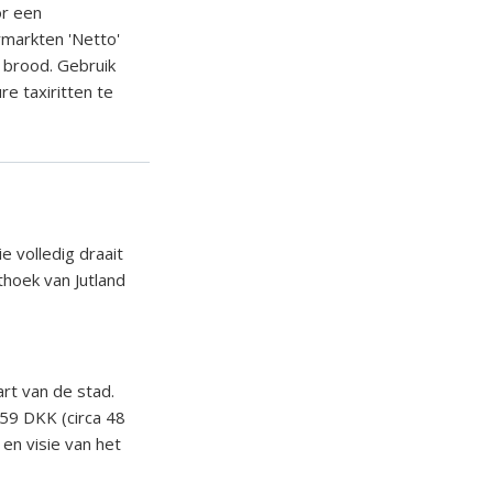
or een
rmarkten 'Netto'
 brood. Gebruik
e taxiritten te
e volledig draait
hoek van Jutland
rt van de stad.
359 DKK (circa 48
 en visie van het