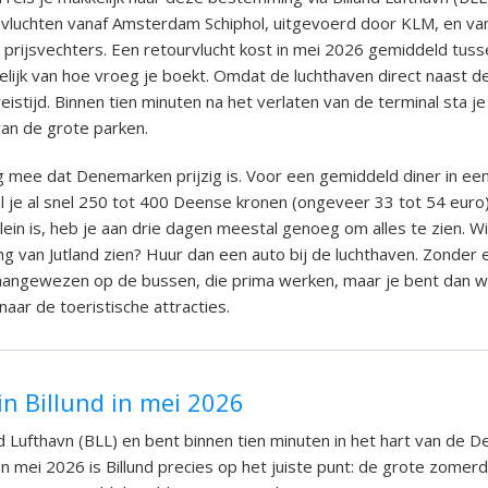
e vluchten vanaf Amsterdam Schiphol, uitgevoerd door KLM, en va
t prijsvechters. Een retourvlucht kost in mei 2026 gemiddeld tus
elijk van hoe vroeg je boekt. Omdat de luchthaven direct naast de 
eistijd. Binnen tien minuten na het verlaten van de terminal sta j
van de grote parken.
 mee dat Denemarken prijzig is. Voor een gemiddeld diner in ee
l je al snel 250 tot 400 Deense kronen (ongeveer 33 tot 54 euro
ein is, heb je aan drie dagen meestal genoeg om alles te zien. Wi
ng van Jutland zien? Huur dan een auto bij de luchthaven. Zonder
d aangewezen op de bussen, die prima werken, maar je bent dan 
aar de toeristische attracties.
in Billund in mei 2026
und Lufthavn (BLL) en bent binnen tien minuten in het hart van de 
n mei 2026 is Billund precies op het juiste punt: de grote zome