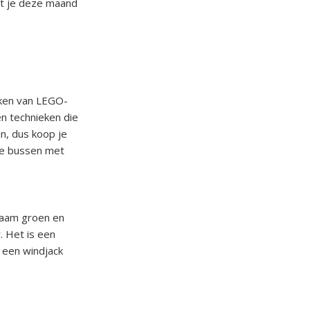
at je deze maand
rken van LEGO-
n technieken die
n, dus koop je
 de bussen met
gzaam groen en
. Het is een
 een windjack