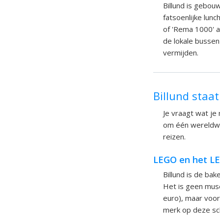
Billund is gebo
fatsoenlijke lun
of 'Rema 1000' a
de lokale bussen
vermijden.
Billund staa
Je vraagt wat je
om één wereldwi
reizen.
LEGO en het L
Billund is de ba
Het is geen muse
euro), maar voor 
merk op deze sch