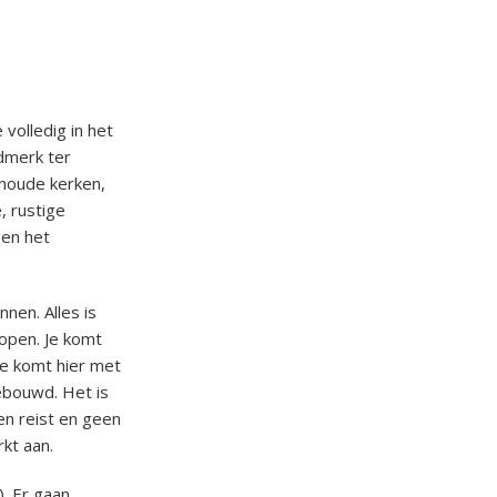
 volledig in het
dmerk ter
enoude kerken,
, rustige
 en het
nen. Alles is
lopen. Je komt
Je komt hier met
ebouwd. Het is
en reist en geen
rkt aan.
). Er gaan