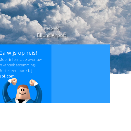
Vliegveld
Billund Airport
Ga wijs op reis!
Meer informatie over uw
vakantiebestemming?
Bestel een boek bij
Bol.com