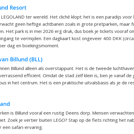
und Resort
e LEGOLAND ter wereld. Het cliché klopt: het is een paradijs voor
Verwacht geen heftige achtbanen zoals in grote pretparken, maar 
n. Het park is in mei 2026 erg druk, dus boek je tickets vooraf o
e ingang te vermijden. Een dagkaart kost ongeveer 400 DKK (circa
n per dag en boekingsmoment.
an Billund (BLL)
ennen Billund alleen als overstappunt. Het is de tweede luchthave
rrassend efficiënt. Omdat de stad zelf klein is, ben je vanaf de g
s in het centrum. Het is een praktische uitvalsbasis als je de res
land
rken is Billund vooral een rustig Deens dorp. Mensen verwachten
iet. Zoek je vertier buiten LEGO? Stap op de fiets richting het na
 een safari-ervaring.