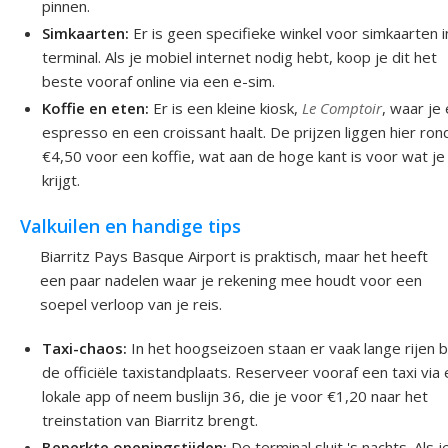
pinnen.
Simkaarten:
Er is geen specifieke winkel voor simkaarten i
terminal. Als je mobiel internet nodig hebt, koop je dit het
beste vooraf online via een e-sim.
Koffie en eten:
Er is een kleine kiosk,
Le Comptoir
, waar je
espresso en een croissant haalt. De prijzen liggen hier ron
€4,50 voor een koffie, wat aan de hoge kant is voor wat je
krijgt.
Valkuilen en handige tips
Biarritz Pays Basque Airport is praktisch, maar het heeft
een paar nadelen waar je rekening mee houdt voor een
soepel verloop van je reis.
Taxi-chaos:
In het hoogseizoen staan er vaak lange rijen b
de officiële taxistandplaats. Reserveer vooraf een taxi via
lokale app of neem buslijn 36, die je voor €1,20 naar het
treinstation van Biarritz brengt.
Beperkte openingstijden:
De terminal sluit 's nachts. Als j