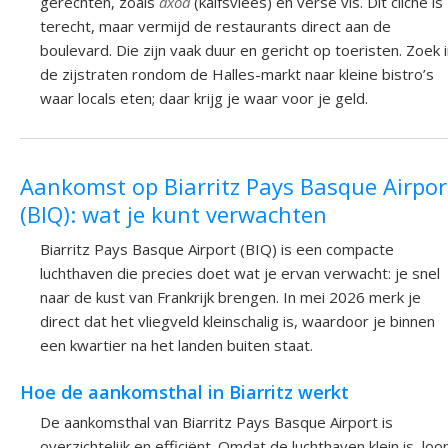
gerechten, zoals
axoa
(kalfsvlees) en verse vis. Dit cliché is
terecht, maar vermijd de restaurants direct aan de
boulevard. Die zijn vaak duur en gericht op toeristen. Zoek 
de zijstraten rondom de Halles-markt naar kleine bistro’s
waar locals eten; daar krijg je waar voor je geld.
Aankomst op Biarritz Pays Basque Airpor
(BIQ): wat je kunt verwachten
Biarritz Pays Basque Airport (BIQ) is een compacte
luchthaven die precies doet wat je ervan verwacht: je snel
naar de kust van Frankrijk brengen. In mei 2026 merk je
direct dat het vliegveld kleinschalig is, waardoor je binnen
een kwartier na het landen buiten staat.
Hoe de aankomsthal in Biarritz werkt
De aankomsthal van Biarritz Pays Basque Airport is
overzichtelijk en efficiënt. Omdat de luchthaven klein is, loo