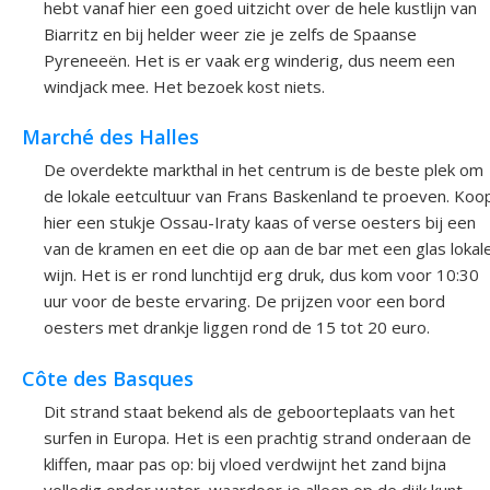
hebt vanaf hier een goed uitzicht over de hele kustlijn van
Biarritz en bij helder weer zie je zelfs de Spaanse
Pyreneeën. Het is er vaak erg winderig, dus neem een
windjack mee. Het bezoek kost niets.
Marché des Halles
De overdekte markthal in het centrum is de beste plek om
de lokale eetcultuur van Frans Baskenland te proeven. Koo
hier een stukje Ossau-Iraty kaas of verse oesters bij een
van de kramen en eet die op aan de bar met een glas lokal
wijn. Het is er rond lunchtijd erg druk, dus kom voor 10:30
uur voor de beste ervaring. De prijzen voor een bord
oesters met drankje liggen rond de 15 tot 20 euro.
Côte des Basques
Dit strand staat bekend als de geboorteplaats van het
surfen in Europa. Het is een prachtig strand onderaan de
kliffen, maar pas op: bij vloed verdwijnt het zand bijna
volledig onder water, waardoor je alleen op de dijk kunt