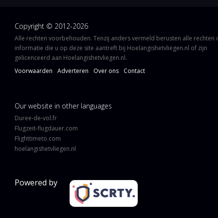
Copyright © 2012-2026
Alle rechten voorbehouden. Tenzij anders vermeld berusten alle rechten
informatie die u op deze site aantreft bij Hoelangishetvliegen.nl of zijn
gelicenceerd aan Hoelangishetvliegen.nl.
Voorwaarden
Adverteren
Over ons
Contact
Our website in other languages
Duree-de-vol.fr
Flugzeit-flugdauer.com
Flighttimeto.com
hoelangishetvliegen.nl
Powered by