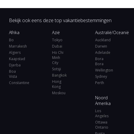
Bekijk ook eens deze top vakantiebestemmingen
Afrika
Azië
Australië/Oceanië
Bo
Tokyo
Auckland
Marrakesh
Dubai
Darwin
Algiers
Ho Chi
Adelaide
Minh
Kaapstad
Bora
City
Bora
Djerba
Sotsji
Wellington
Boa
Bangkok
Vista
Sydney
Hong
Constantine
Perth
Kong
Moskou
Noord
Amerika
Los
Angeles
Ottawa
Ontario
Punta