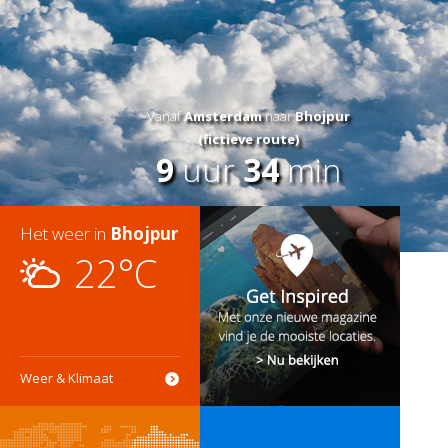
Vanaf
Amsterdam
naar
Bhojpur
(fictieve route)
9
uur
34
min
Het weer in
Bhojpur
22°C
Weer & Klimaat