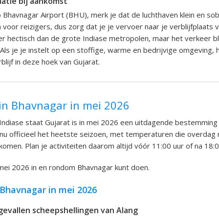
matie bij aankomst
 Bhavnagar Airport (BHU), merk je dat de luchthaven klein en sober
en voor reizigers, dus zorg dat je je vervoer naar je verblijfplaats 
der hectisch dan de grote Indiase metropolen, maar het verkeer bli
Als je je instelt op een stoffige, warme en bedrijvige omgeving, h
blijf in deze hoek van Gujarat.
in Bhavnagar in mei 2026
 Indiase staat Gujarat is in mei 2026 een uitdagende bestemmin
er nu officieel het heetste seizoen, met temperaturen die overdag
omen. Plan je activiteiten daarom altijd vóór 11:00 uur of na 18:0
n mei 2026 in en rondom Bhavnagar kunt doen.
 Bhavnagar in mei 2026
evallen scheepshellingen van Alang