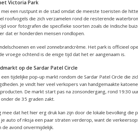
het Victoria Park
 in mei een rustpunt in de stad omdat de meeste toeristen de hitte
eel roofvogels die zich verzamelen rond de resterende waterbronn
tijd voor fotografen die specifieke soorten zoals de Indische buiz
er dat er honderden mensen rondlopen.
delschoenen en veel zonnebrandcrème. Het park is officieel ope
de vroege ochtend is de enige tijd dat het er aangenaam is.
ndmarkt op de Sardar Patel Circle
 een tijdelijke pop-up markt rondom de Sardar Patel Circle die zic
dheden. Je vindt hier veel verkopers van handgemaakte katoene
kproducten. De markt start pas na zonsondergang, rond 19:30 uu
 onder de 35 graden zakt.
 mee dat het hier erg druk kan zijn door de lokale bevolking die p
 je auto of riksja een paar straten verderop, want de verkeerso
n de avond onvermijdelijk.