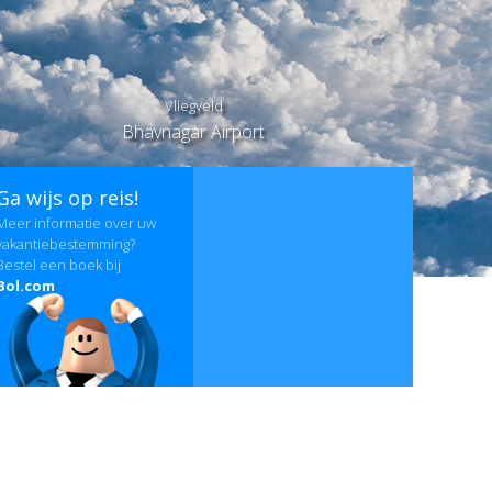
Vliegveld
Bhavnagar Airport
Ga wijs op reis!
Meer informatie over uw
vakantiebestemming?
Bestel een boek bij
Bol.com