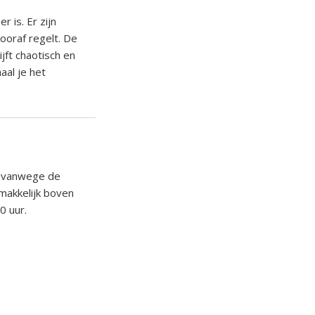
 is. Er zijn
vooraf regelt. De
jft chaotisch en
aal je het
g vanwege de
 makkelijk boven
0 uur.