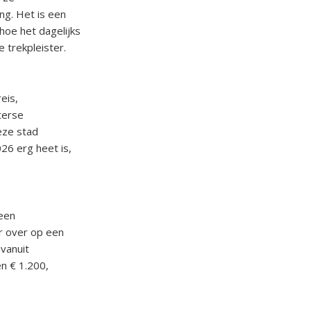
ng. Het is een
 hoe het dagelijks
e trekpleister.
eis,
terse
eze stad
26 erg heet is,
 een
ar over op een
 vanuit
n € 1.200,