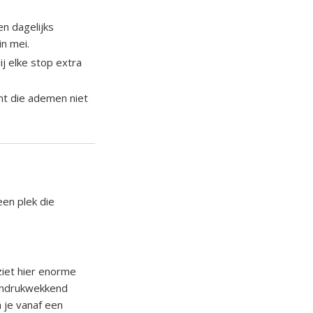
n dagelijks
n mei.
ij elke stop extra
ant die ademen niet
een plek die
ziet hier enorme
 indrukwekkend
m je vanaf een