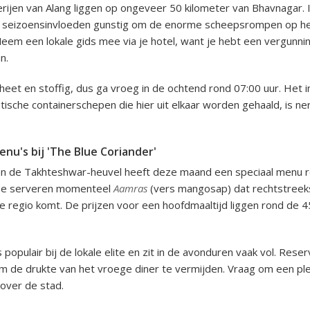
ijen van Alang liggen op ongeveer 50 kilometer van Bhavnagar. I
de seizoensinvloeden gunstig om de enorme scheepsrompen op he
. Neem een lokale gids mee via je hotel, want je hebt een vergunn
n.
dheet en stoffig, dus ga vroeg in de ochtend rond 07:00 uur. Het
ntische containerschepen die hier uit elkaar worden gehaald, is ne
nu's bij 'The Blue Coriander'
aan de Takhteshwar-heuvel heeft deze maand een speciaal menu
 Ze serveren momenteel
Aamras
(vers mangosap) dat rechtstreek
de regio komt. De prijzen voor een hoofdmaaltijd liggen rond de 
 populair bij de lokale elite en zit in de avonduren vaak vol. Rese
m de drukte van het vroege diner te vermijden. Vraag om een ple
 over de stad.