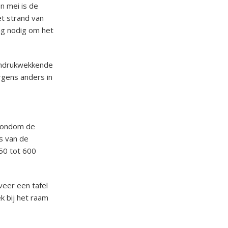
n mei is de
t strand van
ing nodig om het
 indrukwekkende
rgens anders in
 rondom de
s van de
450 tot 600
rveer een tafel
k bij het raam