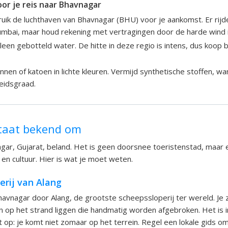
oor je reis naar Bhavnagar
ik de luchthaven van Bhavnagar (BHU) voor je aankomst. Er rijde
umbai, maar houd rekening met vertragingen door de harde wind i
lleen gebotteld water. De hitte in deze regio is intens, dus koop b
nnen of katoen in lichte kleuren. Vermijd synthetische stoffen, w
eidsgraad.
taat bekend om
agar, Gujarat, beland. Het is geen doorsnee toeristenstad, maar 
 en cultuur. Hier is wat je moet weten.
erij van Alang
avnagar door Alang, de grootste scheepssloperij ter wereld. Je 
n op het strand liggen die handmatig worden afgebroken. Het is
t op: je komt niet zomaar op het terrein. Regel een lokale gids o