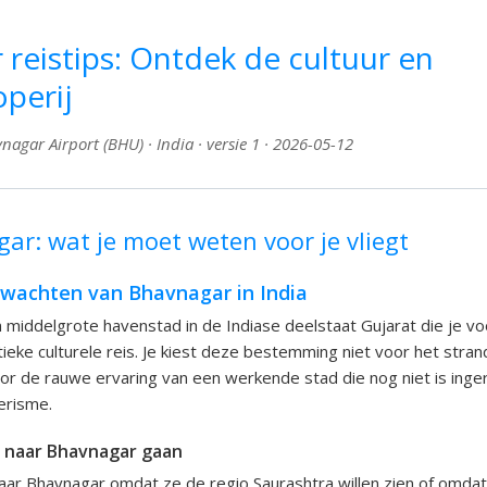
reistips: Ontdek de cultuur en
perij
agar Airport (BHU) · India · versie 1 · 2026-05-12
ar: wat je moet weten voor je vliegt
rwachten van Bhavnagar in India
 middelgrote havenstad in de Indiase deelstaat Gujarat die je v
ieke culturele reis. Je kiest deze bestemming niet voor het stran
or de rauwe ervaring van een werkende stad die nog niet is inger
oerisme.
 naar Bhavnagar gaan
ar Bhavnagar omdat ze de regio Saurashtra willen zien of omdat