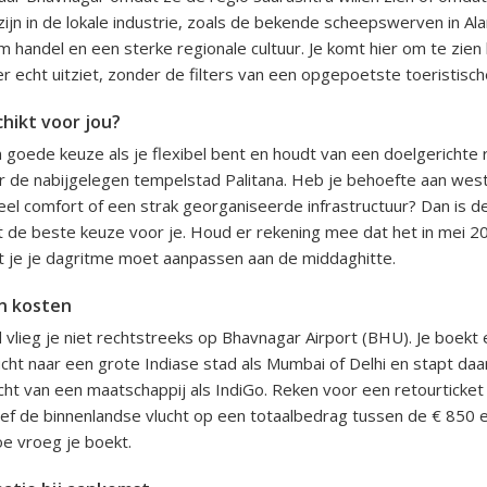
ijn in de lokale industrie, zoals de bekende scheepswerven in Ala
m handel en een sterke regionale cultuur. Je komt hier om te zien
er echt uitziet, zonder de filters van een opgepoetste toeristisch
hikt voor jou?
 goede keuze als je flexibel bent en houdt van een doelgerichte r
r de nabijgelegen tempelstad Palitana. Heb je behoefte aan wes
eel comfort of een strak georganiseerde infrastructuur? Dan is d
iet de beste keuze voor je. Houd er rekening mee dat het in mei 20
t je je dagritme moet aanpassen aan de middaghitte.
n kosten
 vlieg je niet rechtstreeks op Bhavnagar Airport (BHU). Je boekt
lucht naar een grote Indiase stad als Mumbai of Delhi en stapt da
cht van een maatschappij als IndiGo. Reken voor een retourticket
ief de binnenlandse vlucht op een totaalbedrag tussen de € 850 e
oe vroeg je boekt.