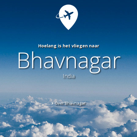
Hoelang is het vliegen naar
Bhavnagar
India
Over Bhavnagar