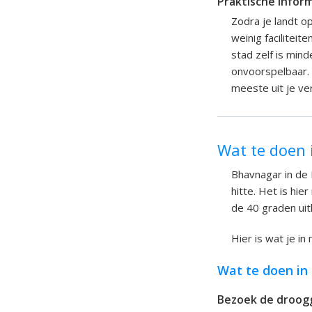
Praktische infor
Zodra je landt op
weinig faciliteit
stad zelf is min
onvoorspelbaar. 
meeste uit je ver
Wat te doen 
Bhavnagar in de
hitte. Het is hi
de 40 graden uitk
Hier is wat je i
Wat te doen in
Bezoek de droogg