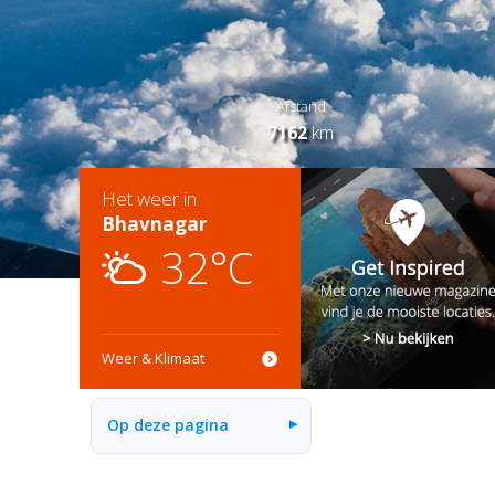
Afstand
7162
km
Het weer in
Bhavnagar
32°C
Weer & Klimaat
Op deze pagina
▾