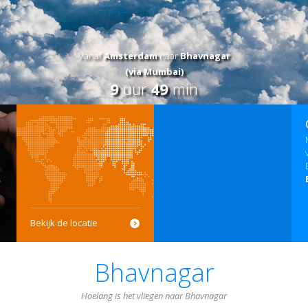
Vanaf
Amsterdam
naar
Bhavnagar
(via Mumbai)
9
uur
49
min
Bekijk de locatie
Bhavnagar
Hoelang is het vliegen naar Bhavnagar