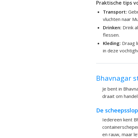
Praktische tips v
Transport:
Gebru
vluchten naar M
Drinken:
Drink a
flessen.
Kleding:
Draag li
in deze vochtigh
Bhavnagar s
Je bent in Bhavn
draait om handel
De scheepsslop
Iedereen kent Bh
containerschepe
en rauw, maar le