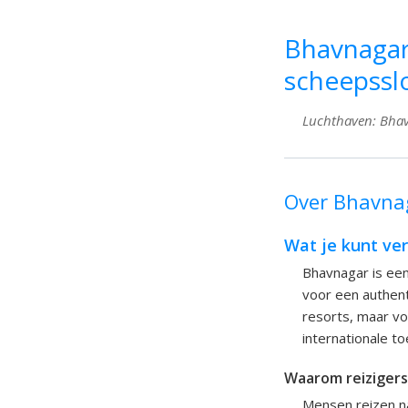
Bhavnagar 
scheepsslo
Luchthaven: Bhavn
Over Bhavnag
Wat je kunt ve
Bhavnagar is een
voor een authent
resorts, maar vo
internationale t
Waarom reizigers
Mensen reizen na