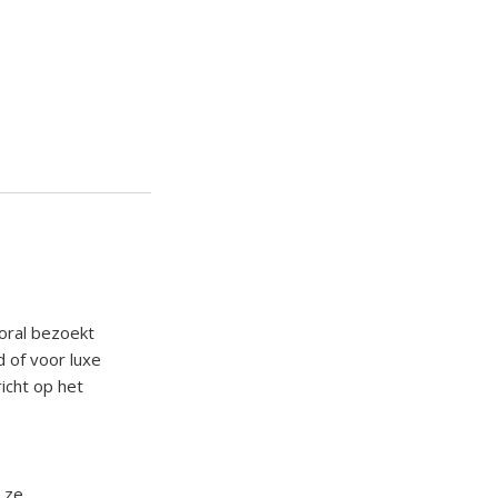
ooral bezoekt
d of voor luxe
icht op het
 ze