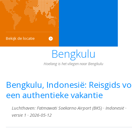
Bekijk de locatie
Bengkulu
Hoelang is het vliegen naar Bengkulu
Bengkulu, Indonesië: Reisgids v
een authentieke vakantie
Luchthaven: Fatmawati Soekarno Airport (BKS) · Indonesië ·
versie 1 · 2026-05-12