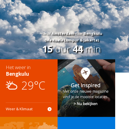
Vanaf
Amsterdam
naar
Bengkulu
(via Kuala Lumpur & Jakarta)
15
uur
44
min
Het weer in
Bengkulu
29°C
Weer & Klimaat