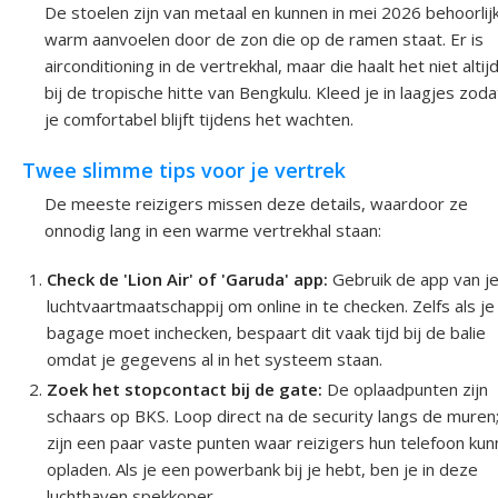
De stoelen zijn van metaal en kunnen in mei 2026 behoorlij
warm aanvoelen door de zon die op de ramen staat. Er is
airconditioning in de vertrekhal, maar die haalt het niet altij
bij de tropische hitte van Bengkulu. Kleed je in laagjes zoda
je comfortabel blijft tijdens het wachten.
Twee slimme tips voor je vertrek
De meeste reizigers missen deze details, waardoor ze
onnodig lang in een warme vertrekhal staan:
Check de 'Lion Air' of 'Garuda' app:
Gebruik de app van j
luchtvaartmaatschappij om online in te checken. Zelfs als je
bagage moet inchecken, bespaart dit vaak tijd bij de balie
omdat je gegevens al in het systeem staan.
Zoek het stopcontact bij de gate:
De oplaadpunten zijn
schaars op BKS. Loop direct na de security langs de muren;
zijn een paar vaste punten waar reizigers hun telefoon ku
opladen. Als je een powerbank bij je hebt, ben je in deze
luchthaven spekkoper.