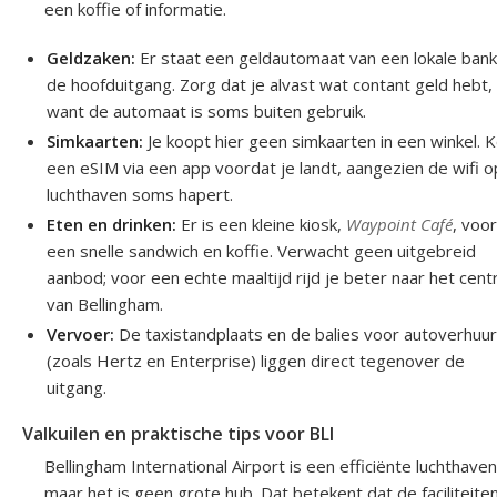
een koffie of informatie.
Geldzaken:
Er staat een geldautomaat van een lokale bank 
de hoofduitgang. Zorg dat je alvast wat contant geld hebt,
want de automaat is soms buiten gebruik.
Simkaarten:
Je koopt hier geen simkaarten in een winkel. 
een eSIM via een app voordat je landt, aangezien de wifi 
luchthaven soms hapert.
Eten en drinken:
Er is een kleine kiosk,
Waypoint Café
, voo
een snelle sandwich en koffie. Verwacht geen uitgebreid
aanbod; voor een echte maaltijd rijd je beter naar het cen
van Bellingham.
Vervoer:
De taxistandplaats en de balies voor autoverhuu
(zoals Hertz en Enterprise) liggen direct tegenover de
uitgang.
Valkuilen en praktische tips voor BLI
Bellingham International Airport is een efficiënte luchthaven
maar het is geen grote hub. Dat betekent dat de faciliteite