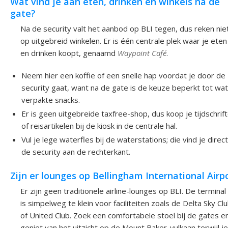
Wat vind je aan eten, drinken en winkels na de
gate?
Na de security valt het aanbod op BLI tegen, dus reken nie
op uitgebreid winkelen. Er is één centrale plek waar je eten
en drinken koopt, genaamd
Waypoint Café
.
Neem hier een koffie of een snelle hap voordat je door de
security gaat, want na de gate is de keuze beperkt tot wa
verpakte snacks.
Er is geen uitgebreide taxfree-shop, dus koop je tijdschrif
of reisartikelen bij de kiosk in de centrale hal.
Vul je lege waterfles bij de waterstations; die vind je direc
de security aan de rechterkant.
Zijn er lounges op Bellingham International Airp
Er zijn geen traditionele airline-lounges op BLI. De terminal
is simpelweg te klein voor faciliteiten zoals de Delta Sky Cl
of United Club. Zoek een comfortabele stoel bij de gates e
geniet van het uitzicht op de Mount Baker-vulkaan terwijl je