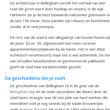
De architectuur in Bellingham vertelt het verhaal van een
stad die groot werd door houtkap en visserij. In de wijk
Fairhaven zie je de best bewaarde bakstenen gebouwen ui
de late 19e eeuw. Deze panden zijn robuust en functioneel
zonder al te veel poespas.
De rest van de stad is een allegaartje van houten huizen ui
de jaren '20 en '50, afgewisseld met meer recente
appartementencomplexen bij de haven. Het is niet altijd
esthetisch verantwoord, maar het is wel authentiek. De mi
van vervallen havenloodsen en gerenoveerde pakhuizen
geeft de stad haar karakteristieke gezicht.
De geschiedenis die je voelt
De geschiedenis van Bellingham zit in de geur van de
Bellingham Bay
en de oude spoorlijnen die dwars door de
stad lopen. Vroeger was dit een plek van hard werken; die
mentaliteit voel je nog steeds bij de lokale brouwerijen
zoals
Kulshan Brewing
. De stad is in 1903 ontstaan door he