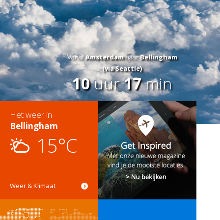
Vanaf
Amsterdam
naar
Bellingham
(via Seattle)
10
uur
17
min
Het weer in
Bellingham
15°C
Weer & Klimaat