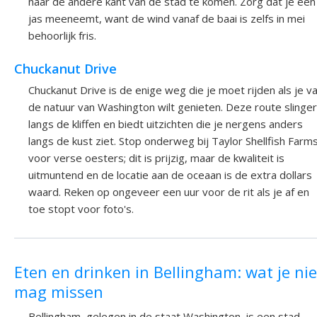
naar de andere kant van de stad te komen. Zorg dat je een
jas meeneemt, want de wind vanaf de baai is zelfs in mei
behoorlijk fris.
Chuckanut Drive
Chuckanut Drive is de enige weg die je moet rijden als je v
de natuur van Washington wilt genieten. Deze route slinger
langs de kliffen en biedt uitzichten die je nergens anders
langs de kust ziet. Stop onderweg bij Taylor Shellfish Farm
voor verse oesters; dit is prijzig, maar de kwaliteit is
uitmuntend en de locatie aan de oceaan is de extra dollars
waard. Reken op ongeveer een uur voor de rit als je af en
toe stopt voor foto's.
Eten en drinken in Bellingham: wat je nie
mag missen
Bellingham, gelegen in de staat Washington, is een stad