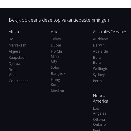
Bekijk ook eens deze top vakantiebestemmingen
Afrika
Azië
Australië/Oceanië
Bo
Tokyo
Auckland
Marrakesh
Dubai
Darwin
Algiers
Ho Chi
Adelaide
Minh
Kaapstad
Bora
City
Bora
Djerba
Sotsji
Wellington
Boa
Bangkok
Vista
Sydney
Hong
Constantine
Perth
Kong
Moskou
Noord
Amerika
Los
Angeles
Ottawa
Ontario
Punta