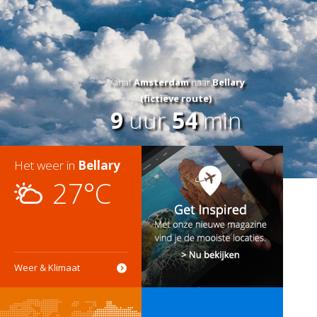
Vanaf
Amsterdam
naar
Bellary
(fictieve route)
9
uur
54
min
Het weer in
Bellary
27°C
Weer & Klimaat