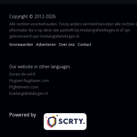
Copyright © 2012-2026
Alle rechten voorbehouden. Tenzij anders vermeld berusten alle rechten
informatie die u op deze site aantreft bij Hoelangishetvliegen.nl of zijn
gelicenceerd aan Hoelangishetvliegen.nl.
Voorwaarden
Adverteren
Over ons
Contact
Our website in other languages
Duree-de-vol.fr
Flugzeit-flugdauer.com
Flighttimeto.com
hoelangishetvliegen.nl
Powered by