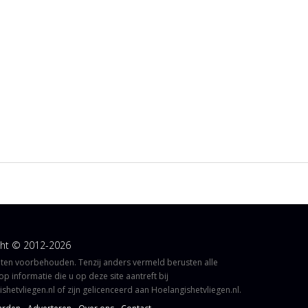
ght © 2012-2026
hten voorbehouden. Tenzij anders vermeld berusten alle
op informatie die u op deze site aantreft bij
shetvliegen.nl of zijn gelicenceerd aan Hoelangishetvliegen.nl.