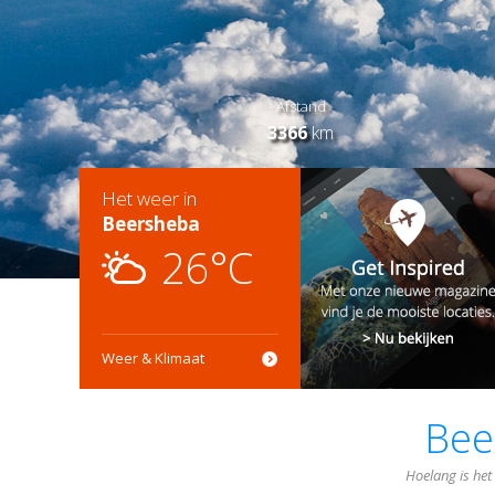
Afstand
3366
km
Het weer in
Beersheba
26°C
Weer & Klimaat
Bee
Hoelang is het