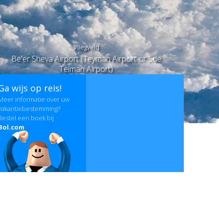
Vliegveld
Be'er Sheva Airport (Teyman Airport or Sde
Teiman Airport)
Ga wijs op reis!
Meer informatie over uw
vakantiebestemming?
Bestel een boek bij
Bol.com