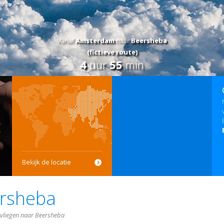
Vanaf
Amsterdam
naar
Beersheba
(fictieve route)
4
uur
55
min
Bekijk de locatie
rsheba
 vliegen naar Beersheba