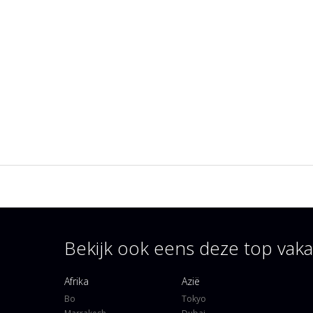
Bekijk ook eens deze top va
Afrika
Azië
Bo
Tokyo