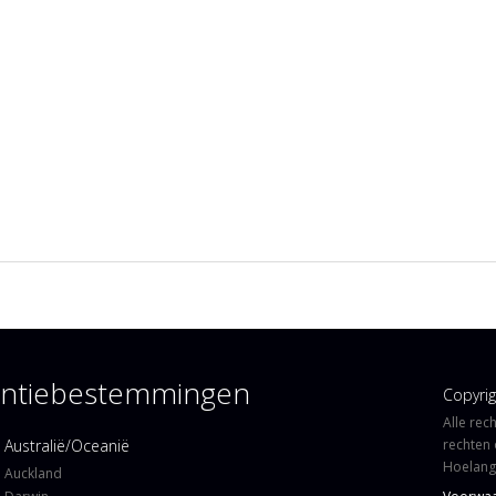
kantiebestemmingen
Copyri
Alle rec
Australië/Oceanië
rechten 
Hoelangi
Auckland