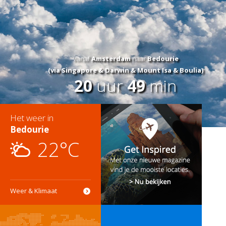
Vanaf
Amsterdam
naar
Bedourie
(via Singapore & Darwin & Mount Isa & Boulia)
20
uur
49
min
Het weer in
Bedourie
22°C
Weer & Klimaat