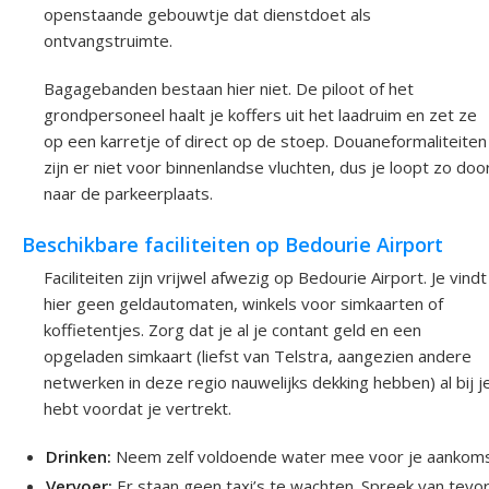
openstaande gebouwtje dat dienstdoet als
ontvangstruimte.
Bagagebanden bestaan hier niet. De piloot of het
grondpersoneel haalt je koffers uit het laadruim en zet ze
op een karretje of direct op de stoep. Douaneformaliteiten
zijn er niet voor binnenlandse vluchten, dus je loopt zo doo
naar de parkeerplaats.
Beschikbare faciliteiten op Bedourie Airport
Faciliteiten zijn vrijwel afwezig op Bedourie Airport. Je vindt
hier geen geldautomaten, winkels voor simkaarten of
koffietentjes. Zorg dat je al je contant geld en een
opgeladen simkaart (liefst van Telstra, aangezien andere
netwerken in deze regio nauwelijks dekking hebben) al bij j
hebt voordat je vertrekt.
Drinken:
Neem zelf voldoende water mee voor je aankoms
Vervoer:
Er staan geen taxi’s te wachten. Spreek van tevo