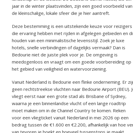
jaar in de winter plaatsvinden, zijn een goed voorbeeld van
de kleinschalige, lokale sfeer die je hier aantreft.
Deze bestemming is een uitstekende keuze voor reizigers
die ervaring hebben met rijden in afgelegen gebieden en d
houden van een minimalistische levensstijl. Zoek je luxe
hotels, snelle verbindingen of dagelijks vermaak? Dan is
Bedourie niet de juiste plek voor je. De omgeving is
meedogenloos en vraagt om een goede voorbereiding op
het gebied van veiligheid en watervoorziening.
Vanuit Nederland is Bedourie een flinke onderneming. Er zij
geen rechtstreekse vluchten naar Bedourie Airport (BEU). J
vliegt eerst naar een grote stad als Brisbane of Sydney,
waarna je een binnenlandse vlucht of een lange roadtrip
moet maken om in de Channel Country te komen. Reken
voor een vliegticket vanuit Nederland in mei 2026 op een
bedrag tussen de €1.600 en €2.200, afhankelijk van hoe ve
van tevoren je boekt en hoeveel tussenstops je maakt.