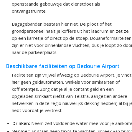
openstaande gebouwtje dat dienstdoet als
ontvangstruimte.
Bagagebanden bestaan hier niet. De piloot of het
grondpersoneel haalt je koffers uit het laadruim en zet ze
op een karretje of direct op de stoep. Douaneformaliteiten
zijn er niet voor binnenlandse vluchten, dus je loopt zo doo
naar de parkeerplaats.
Beschikbare faciliteiten op Bedourie Airport
Faciliteiten zijn vrijwel afwezig op Bedourie Airport. Je vindt
hier geen geldautomaten, winkels voor simkaarten of
koffietentjes. Zorg dat je al je contant geld en een
opgeladen simkaart (liefst van Telstra, aangezien andere
netwerken in deze regio nauwelijks dekking hebben) al bij j
hebt voordat je vertrekt.
Drinken:
Neem zelf voldoende water mee voor je aankoms
Vervoer:
Er staan geen taxi’s te wachten. Spreek van tevo