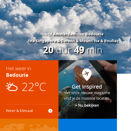
Vanaf
Amsterdam
naar
Bedourie
(via Singapore & Darwin & Mount Isa & Boulia)
20
uur
49
min
Het weer in
Bedourie
22°C
Weer & Klimaat