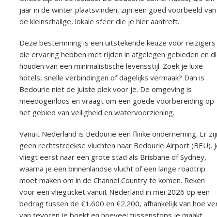
jaar in de winter plaatsvinden, zijn een goed voorbeeld van
de kleinschalige, lokale sfeer die je hier aantreft.
Deze bestemming is een uitstekende keuze voor reizigers
die ervaring hebben met rijden in afgelegen gebieden en d
houden van een minimalistische levensstijl. Zoek je luxe
hotels, snelle verbindingen of dagelijks vermaak? Dan is
Bedourie niet de juiste plek voor je. De omgeving is
meedogenloos en vraagt om een goede voorbereiding op
het gebied van veiligheid en watervoorziening.
Vanuit Nederland is Bedourie een flinke onderneming. Er zij
geen rechtstreekse vluchten naar Bedourie Airport (BEU). J
vliegt eerst naar een grote stad als Brisbane of Sydney,
waarna je een binnenlandse vlucht of een lange roadtrip
moet maken om in de Channel Country te komen. Reken
voor een vliegticket vanuit Nederland in mei 2026 op een
bedrag tussen de €1.600 en €2.200, afhankelijk van hoe ve
van tevoren je boekt en hoeveel tussenstops je maakt.