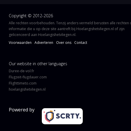
Copyright © 2012-2026
Alle rechten voorbehouden. Tenzij anders vermeld berusten alle rechten
informatie die u op deze site aantreft bij Hoelangishetvliegen.nl of zijn
gelicenceerd aan Hoelangishetvliegen.nl.
Voorwaarden
Adverteren
Over ons
Contact
Our website in other languages
Duree-de-vol.fr
Flugzeit-flugdauer.com
Flighttimeto.com
hoelangishetvliegen.nl
Powered by