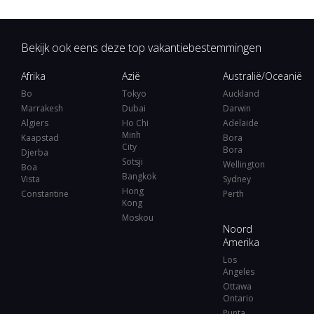
Bekijk ook eens deze top vakantiebestemmingen
Afrika
Azië
Australië/Oceanië
Bo
Tokyo
Auckland
Marrakesh
Dubai
Darwin
Algiers
Ho Chi
Adelaide
Minh
Kaapstad
Bora
City
Bora
Djerba
Sotsji
Wellington
Boa
Bangkok
Vista
Sydney
Hong
Constantine
Perth
Kong
Moskou
Noord
Amerika
Los
Angeles
Ottawa
Ontario
Punta