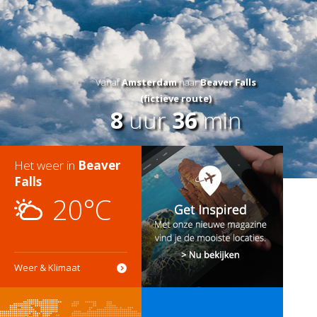
Vanaf
Amsterdam
naar
Beaver Falls
(fictieve route)
8
uur
36
min
Het weer in
Beaver
Falls
20°C
Weer & Klimaat