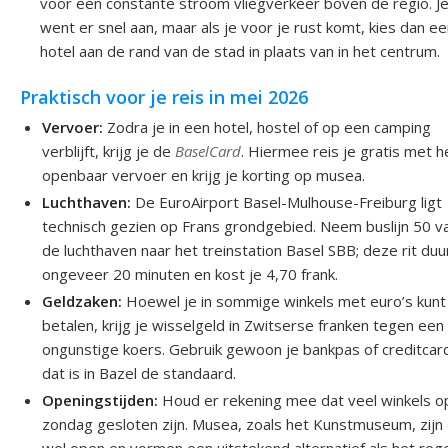
voor een constante stroom vliegverkeer boven de regio. J
went er snel aan, maar als je voor je rust komt, kies dan e
hotel aan de rand van de stad in plaats van in het centrum.
Praktisch voor je reis in mei 2026
Vervoer:
Zodra je in een hotel, hostel of op een camping
verblijft, krijg je de
BaselCard
. Hiermee reis je gratis met h
openbaar vervoer en krijg je korting op musea.
Luchthaven:
De EuroAirport Basel-Mulhouse-Freiburg ligt
technisch gezien op Frans grondgebied. Neem buslijn 50 v
de luchthaven naar het treinstation Basel SBB; deze rit duu
ongeveer 20 minuten en kost je 4,70 frank.
Geldzaken:
Hoewel je in sommige winkels met euro’s kunt
betalen, krijg je wisselgeld in Zwitserse franken tegen een
ongunstige koers. Gebruik gewoon je bankpas of creditcar
dat is in Bazel de standaard.
Openingstijden:
Houd er rekening mee dat veel winkels o
zondag gesloten zijn. Musea, zoals het Kunstmuseum, zijn