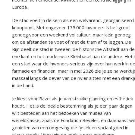
Europa.
De stad voelt in de kern als een welvarend, georganiseerd
knooppunt. Met ongeveer 175.000 inwoners is het groot
genoeg voor een weekend vol cultuur, maar klein genoeg
om de afstanden te voet of met de tram af te leggen. De
Rijn deelt de stad in tweeën: de historische Altstadt aan de
ene kant en het modernere Kleinbasel aan de andere. Het i
een stad waar de inwoners serieus zijn over hun werk in d
farmacie en financiën, maar in mei 2026 zie je ze na werktij
massaal langs de oever van de rivier zitten met een drankj
in de hand.
Je kiest voor Bazel als je van strakke planning en esthetiek
houdt. Het is de ideale bestemming als je een paar dagen
wilt besteden aan het bezoeken van musea van
wereldklasse, zoals de Fondation Beyeler, en daarnaast wil
genieten van een omgeving die fysiek en sociaal goed in
elkaar steekt. Voor wie op zoek is naar goedkope