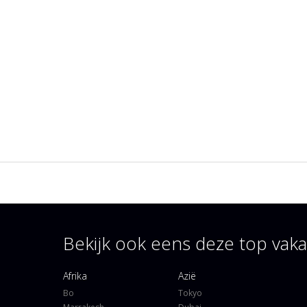
Bekijk ook eens deze top va
Afrika
Azië
Bo
Tokyo