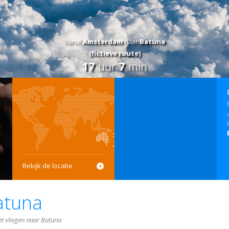
Vanaf
Amsterdam
naar
Batuna
(fictieve route)
17
uur
7
min
Bekijk de locatie
atuna
et vliegen naar Batuna