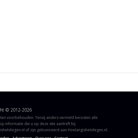
ght © 2012-2026
hten voorbehouden. Tenzij anders vermeld berusten alle
op informatie die u op deze site aantreft bij
shetvliegen.nl of zijn gelicenceerd aan Hoelangishetvliegen.nl.