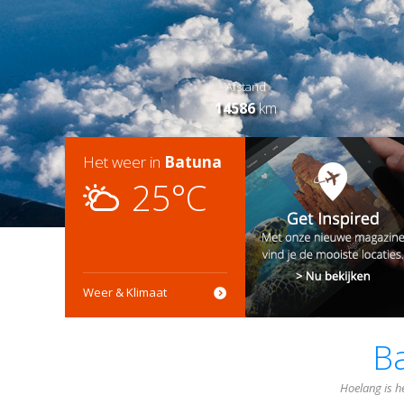
Afstand
14586
km
Het weer in
Batuna
25°C
Weer & Klimaat
B
Hoelang is h