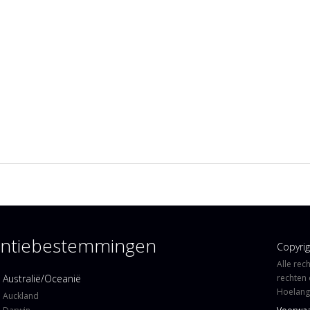
kantiebestemmingen
Copyri
Alle rec
Australië/Oceanië
rechten 
Hoelangi
Auckland