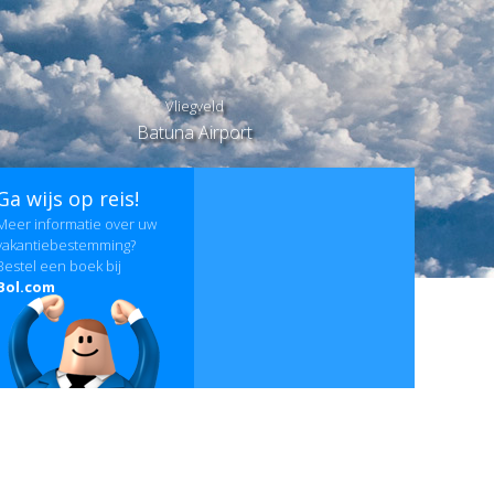
Vliegveld
Batuna Airport
Ga wijs op reis!
Meer informatie over uw
vakantiebestemming?
Bestel een boek bij
Bol.com