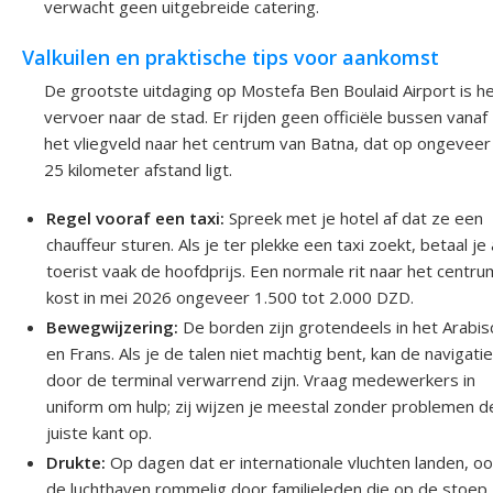
verwacht geen uitgebreide catering.
Valkuilen en praktische tips voor aankomst
De grootste uitdaging op Mostefa Ben Boulaid Airport is h
vervoer naar de stad. Er rijden geen officiële bussen vanaf
het vliegveld naar het centrum van Batna, dat op ongeveer
25 kilometer afstand ligt.
Regel vooraf een taxi:
Spreek met je hotel af dat ze een
chauffeur sturen. Als je ter plekke een taxi zoekt, betaal je 
toerist vaak de hoofdprijs. Een normale rit naar het centru
kost in mei 2026 ongeveer 1.500 tot 2.000 DZD.
Bewegwijzering:
De borden zijn grotendeels in het Arabis
en Frans. Als je de talen niet machtig bent, kan de navigati
door de terminal verwarrend zijn. Vraag medewerkers in
uniform om hulp; zij wijzen je meestal zonder problemen d
juiste kant op.
Drukte:
Op dagen dat er internationale vluchten landen, o
de luchthaven rommelig door familieleden die op de stoep