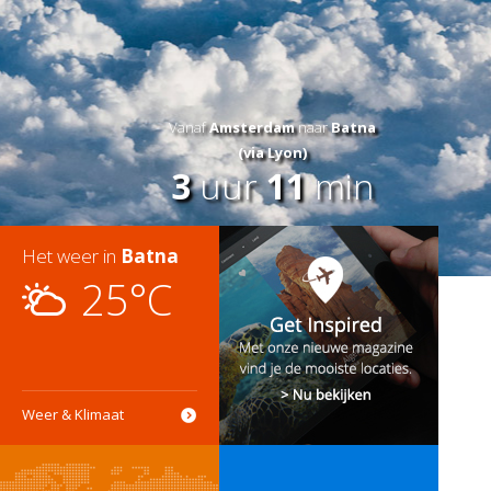
Vanaf
Amsterdam
naar
Batna
(via Lyon)
3
uur
11
min
Het weer in
Batna
25°C
Weer & Klimaat