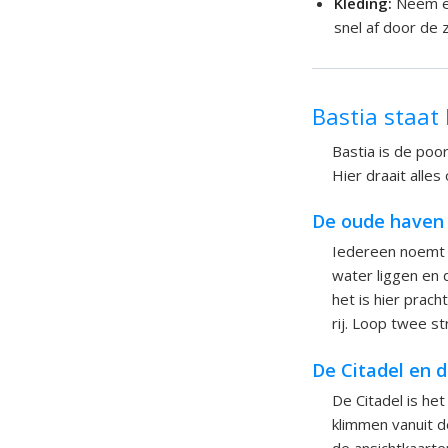
Kleding:
Neem ee
snel af door de 
Bastia staat
Bastia is de poo
Hier draait alle
De oude haven 
Iedereen noemt d
water liggen en 
het is hier prac
rij. Loop twee s
De Citadel en 
De Citadel is het
klimmen vanuit d
de ansichtkaarte