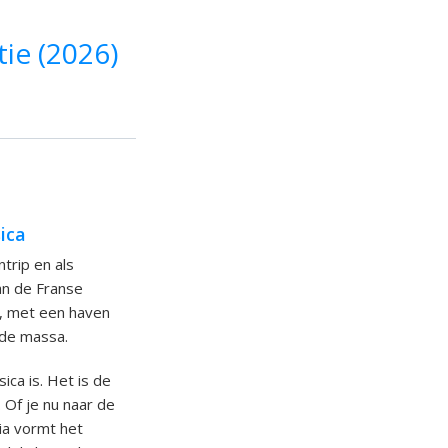
tie (2026)
ica
trip en als
van de Franse
an, met een haven
 de massa.
ca is. Het is de
. Of je nu naar de
tia vormt het