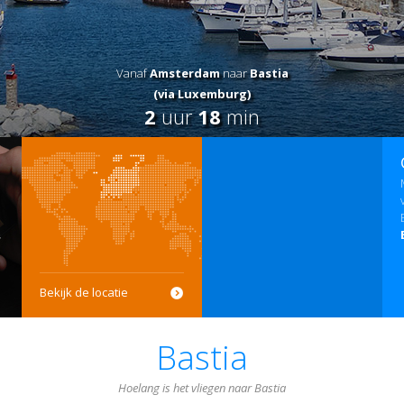
Vanaf
Amsterdam
naar
Bastia
(via Luxemburg)
2
uur
18
min
Bekijk de locatie
Bastia
Hoelang is het vliegen naar Bastia