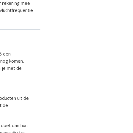
er rekening mee
 vluchtfrequentie
26 een
 nog komen,
n je met de
oducten uit de
t de
g doet dan hun
omage
die ter