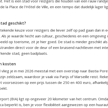
nt. Het is een stad voor reizigers die houden van een rauw randje
e la Place de l'Hôtel de Ville, en een tempo dat duidelijk lager li
stad geschikt?
stekende keuze voor reizigers die liever zelf op pad gaan dan in ee
n. Als je waarde hecht aan cultuur, geschiedenis en een omgeving 
peeld op toerisme, zit je hier goed. De stad is minder geschikt al
tranden direct voor de deur of een bruisend nachtleven met inter
rkende stad, geen badplaats.
n kosten
 vlieg je in mei 2026 meestal met een overstap naar Bastia Poret
zijn zeldzaam, waardoor je vaak via Parijs of Marseille reist. Rek
het voorseizoen op een prijs tussen de 250 en 400 euro, afhankeli
oekt.
irport (BIA) ligt op ongeveer 20 kilometer van het centrum. Omd
ca beperkt is, ben je voor flexibiliteit aangewezen op een huuraut