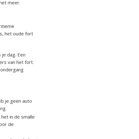
 het meer.
ritieme
, het oude fort
 je dag. Een
rs van het fort.
nsondergang
eb je geen auto
ing.
 het in de smalle
voor de