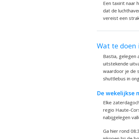
Een taxirit naar
dat de luchthaven
vereist een strak
Wat te doen 
Bastia, gelegen 
uitstekende uit
waardoor je de s
shuttlebus in on
De wekelijkse 
Elke zaterdagoch
regio Haute-Cors
nabijgelegen val
Ga hier rond 08:
inkopen bij de b