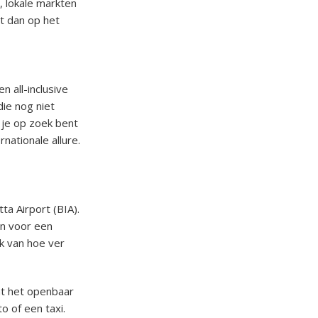
, lokale markten
gt dan op het
n all-inclusive
die nog niet
s je op zoek bent
nationale allure.
ta Airport (BIA).
en voor een
jk van hoe ver
at het openbaar
o of een taxi.