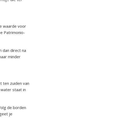
ste waarde voor
 de Patrimonio-
m dan direct na
 maar minder
t ten zuiden van
 water staat in
 Volg de borden
geet je