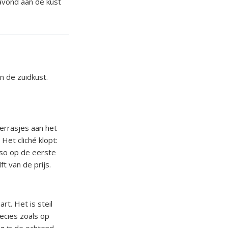
avond aan de kust
n de zuidkust.
terrasjes aan het
Het cliché klopt:
sso op de eerste
t van de prijs.
rt. Het is steil
ecies zoals op
eg in de ochtend