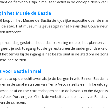
 want de flamingo’s zijn in mei zeer actief in de ondiepe delen van
g in het Musée de Bastia
26 loopt in het Musée de Bastia de tijdelijke expositie over de ma
 de stad. Het museum is gevestigd in het Palais des Gouverneurs
en uittorent.
p maandag gesloten, houd daar rekening mee bij het plannen van
n geeft je ook toegang tot de gerestaureerde ondergrondse kelde
af het terras bij de ingang is het beste punt in de stad om de zo
nse Zee te zien.
s voor Bastia in mei
n auto op de luchthaven als je de bergen in wilt. Binnen Bastia h
eren in de smalle straten van Terra Vecchia zelfs een flinke uitdag
eren er af en toe cruiseschepen aan in de haven. Op die dagen is
e Vieux Port erg vol. Check de website van de haven van Bastia 
van de schepen.