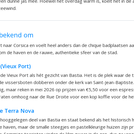
n dunne jas mee. Hoewel het overdag warm is, koelt het in de 
zeewind.
 bekend om
rt naar Corsica en voelt heel anders dan de chique badplaatsen aa
s om de haven en de rauwe, authentieke sfeer van de stad.
(Vieux Port)
e Vieux Port als hét gezicht van Bastia. Het is de plek waar de 
de vissersboten dobberen onder de kerk van Saint-Jean-Baptiste. 
htig, maar reken in mei 2026 op prijzen van €5,50 voor een espre
traten omhoog naar de Rue Droite voor een kop koffie voor de helf
de Terra Nova
 hooggelegen deel van Bastia en staat bekend als het historisch ha
e haven, maar de smalle steegjes en pastelkleurige huizen zijn pr
n. Sommige toeristen vinden de klim zwaar in de zon, dus ga vro