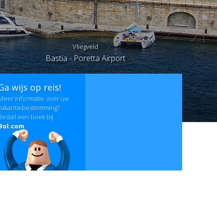
Vliegveld
Bastia - Poretta Airport
Ga wijs op reis!
Meer informatie over uw
vakantiebestemming?
Bestel een boek bij
Bol.com