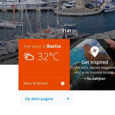
Afstand
1141
km
Het weer in
Bastia
32°C
Weer & Klimaat
Op deze pagina
▾