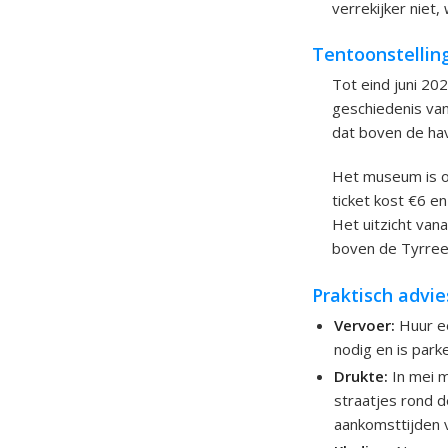
verrekijker niet,
Tentoonstellin
Tot eind juni 20
geschiedenis van
dat boven de hav
Het museum is o
ticket kost €6 e
Het uitzicht van
boven de Tyrree
Praktisch advie
Vervoer:
Huur ee
nodig en is park
Drukte:
In mei m
straatjes rond d
aankomsttijden 