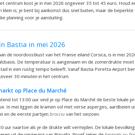
 het centrum kost je in mei 2026 ongeveer 35 tot 45 euro. Houd 
 klein is; je bent bij aankomst dus snel buiten, maar de beperkte
ke planning voor je aansluiting.
in Bastia in mei 2026
aan de noordoostkust van het Franse eiland Corsica, is in mei 20
valsbasis. De temperatuur is aangenaam en de zomerdrukte moet
tad in een rustig tempo beleeft. Vanaf Bastia Poretta Airport be
geveer 30 minuten in het centrum.
markt op Place du Marché
tend tot 13:00 uur vind je op Place du Marché de beste lokale pr
e. In mei liggen de kramen vol met verse asperges, aardbeien ui
lei en de eerste partijen
brocciu
van het seizoen.
30 uur naartoe als je de drukte wilt vermijden. De lokale bevolkin
oeren uit de omgeving van Biguglia. Proef zeker de
beignets au fr