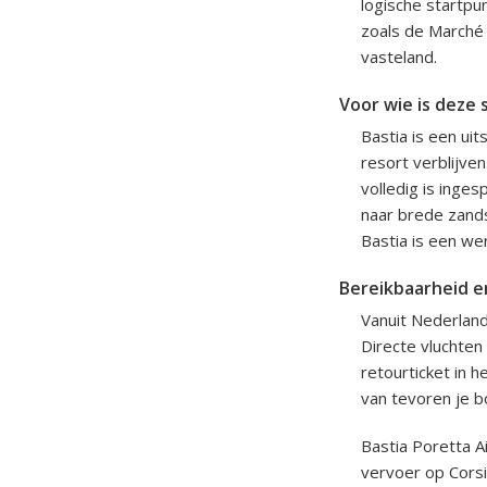
logische startpu
zoals de Marché d
vasteland.
Voor wie is deze 
Bastia is een uit
resort verblijve
volledig is inges
naar brede zands
Bastia is een we
Bereikbaarheid e
Vanuit Nederland
Directe vluchten 
retourticket in 
van tevoren je b
Bastia Poretta A
vervoer op Corsi