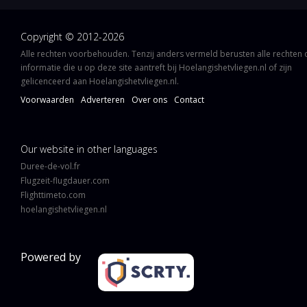
Copyright © 2012-2026
Alle rechten voorbehouden. Tenzij anders vermeld berusten alle rechten
informatie die u op deze site aantreft bij Hoelangishetvliegen.nl of zijn
gelicenceerd aan Hoelangishetvliegen.nl.
Voorwaarden
Adverteren
Over ons
Contact
Our website in other languages
Duree-de-vol.fr
Flugzeit-flugdauer.com
Flighttimeto.com
hoelangishetvliegen.nl
Powered by