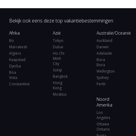
Bekijk ook eens deze top vakantiebestemmingen
Afrika
Azië
Australië/Oceanië
Bo
Tokyo
Auckland
Marrakesh
Dubai
Darwin
Algiers
Ho Chi
Adelaide
Minh
Kaapstad
Bora
City
Bora
Djerba
Sotsji
Wellington
Boa
Bangkok
Vista
Sydney
Hong
Constantine
Perth
Kong
Moskou
Noord
Amerika
Los
Angeles
Ottawa
Ontario
Punta