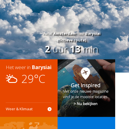
Vanaf
Amsterdam
naar
Barysiai
(fictieve route)
2
uur
13
min
Het weer in
Barysiai
29°C
Weer & Klimaat