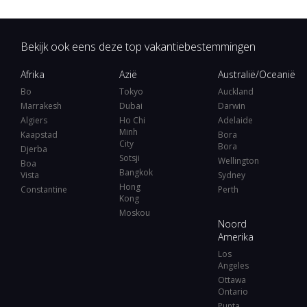
Bekijk ook eens deze top vakantiebestemmingen
Afrika
Azië
Australië/Oceanië
Bo
Tokyo
Auckland
Marrakesh
Dubai
Darwin
Algiers
Ho Chi
Adelaide
Minh
Kaapstad
Bora
City
Bora
Djerba
Sotsji
Wellington
Boa
Bangkok
Vista
Sydney
Hong
Constantine
Perth
Kong
Moskou
Noord
Amerika
Los
Angeles
Ottawa
Ontario
Punta