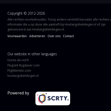
Copyright © 2012-2026
Alle rechten voorbehouden. Tenzij anders vermeld berusten alle rechten
informatie die u op deze site aantreft bij Hoelangishetvliegen.nl of zijn
gelicenceerd aan Hoelangishetvliegen.nl.
Voorwaarden
Adverteren
Over ons
Contact
Our website in other languages
Duree-de-vol.fr
Flugzeit-flugdauer.com
Flighttimeto.com
hoelangishetvliegen.nl
Powered by