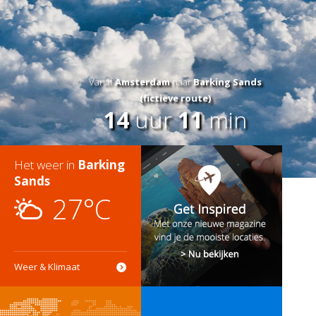
Vanaf
Amsterdam
naar
Barking Sands
(fictieve route)
14
uur
11
min
Het weer in
Barking
Sands
27°C
Weer & Klimaat