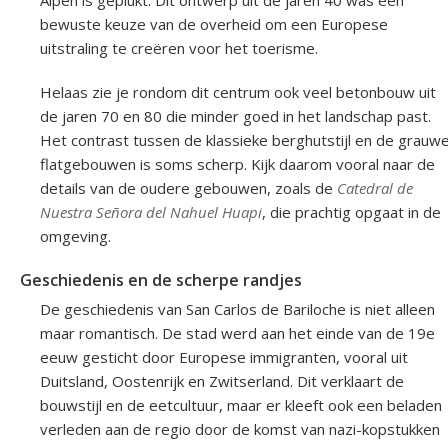
Alpen is geplukt. Dit ontwerp uit de jaren 40 was een
bewuste keuze van de overheid om een Europese
uitstraling te creëren voor het toerisme.
Helaas zie je rondom dit centrum ook veel betonbouw uit
de jaren 70 en 80 die minder goed in het landschap past.
Het contrast tussen de klassieke berghutstijl en de grauw
flatgebouwen is soms scherp. Kijk daarom vooral naar de
details van de oudere gebouwen, zoals de
Catedral de
Nuestra Señora del Nahuel Huapi
, die prachtig opgaat in de
omgeving.
Geschiedenis en de scherpe randjes
De geschiedenis van San Carlos de Bariloche is niet alleen
maar romantisch. De stad werd aan het einde van de 19e
eeuw gesticht door Europese immigranten, vooral uit
Duitsland, Oostenrijk en Zwitserland. Dit verklaart de
bouwstijl en de eetcultuur, maar er kleeft ook een beladen
verleden aan de regio door de komst van nazi-kopstukken