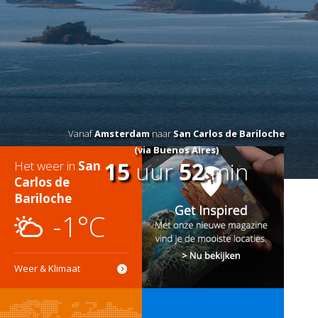
Vanaf
Amsterdam
naar
San Carlos de Bariloche
(via Buenos Aires)
15
uur
52
min
Het weer in
San
Carlos de
Bariloche
-1°C
Weer & Klimaat