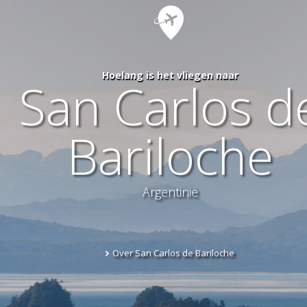
Hoelang is het vliegen naar
San Carlos d
Bariloche
Argentinië
Over San Carlos de Bariloche