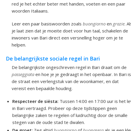
red je het echter beter met handen, voeten en een paar
woorden Italiaans.
Leer een paar basiswoorden zoals
buongiorno
en
grazie
. Al
je laat zien dat je moeite doet voor hun taal, schakelen de
inwoners van Bari direct een versnelling hoger om je te
helpen.
De belangrijkste sociale regel in Bari
De belangrijkste ongeschreven regel in Bari draait om de
passeggiata
en hoe je je gedraagt in het openbaar. In Bari is
de straat een verlengstuk van de woonkamer, en dat
vereist een bepaalde houding.
Respecteer de siësta:
Tussen 14:00 en 17:00 uur is het l
in Bari vertraagd. Probeer op deze tijdstippen geen
belangrijke zaken te regelen of luidruchtig door de smalle
stegen van de oude stad te dwalen.
De groet:
Zeg altijd
buongiorno
of
buonasera
als je een kle