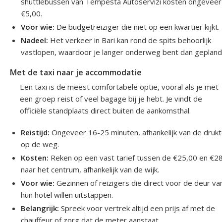
shuttlebussen van Tempesta Autoservizi kosten ongeveer
€5,00.
Voor wie:
De budgetreiziger die niet op een kwartier kijkt.
Nadeel:
Het verkeer in Bari kan rond de spits behoorlijk
vastlopen, waardoor je langer onderweg bent dan gepland
Met de taxi naar je accommodatie
Een taxi is de meest comfortabele optie, vooral als je met
een groep reist of veel bagage bij je hebt. Je vindt de
officiële standplaats direct buiten de aankomsthal.
Reistijd:
Ongeveer 16-25 minuten, afhankelijk van de druk
op de weg.
Kosten:
Reken op een vast tarief tussen de €25,00 en €2
naar het centrum, afhankelijk van de wijk.
Voor wie:
Gezinnen of reizigers die direct voor de deur va
hun hotel willen uitstappen.
Belangrijk:
Spreek voor vertrek altijd een prijs af met de
chauffeur of zorg dat de meter aanstaat.