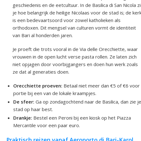
geschiedenis en de eetcultuur. In de Basilica di San Nicola z
je hoe belangrijk de heilige Nicolaas voor de stad is; de ker
is een bedevaartsoord voor zowel katholieken als
orthodoxen. Dit mengsel van culturen vormt de identiteit
van Bari al honderden jaren.
Je proeft die trots vooral in de Via delle Orecchiette, waar
vrouwen in de open lucht verse pasta rollen. Ze laten zich
niet opjagen door voorbijgangers en doen hun werk zoals
ze dat al generaties doen.
Orecchiette proeven:
Betaal niet meer dan €5 of €6 voor
portie bij een van de lokale kraampjes.
De sfeer:
Ga op zondagochtend naar de Basilica, dan zie j
stad op haar best.
Drankje:
Bestel een Peroni bij een kiosk op het Piazza
Mercantile voor een paar euro.
Praktisch reizen vanaf Aeroporto di Bari-Karol