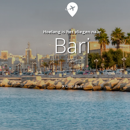
Hoelang is het vliegen naar
Bari
Italië
Over Bari