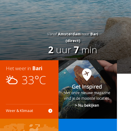
Vanaf
Amsterdam
naar
Bari
(direct)
2
uur
7
min
Het weer in
Bari
33°C
Weer & Klimaat