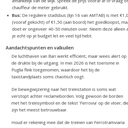
afhankelijk van de wijk. Spreek de prijs vooraf af of vraag o
chauffeur de meter gebruikt.
Bus:
De reguliere stadsbus (lijn 16 van AMTAB) is met €1,
(vooraf gekocht) of €1,50 (aan boord) het goedkoopst, ma
doet er ongeveer 40-50 minuten over. Neem deze alleen a
je echt op je budget let en veel tijd hebt.
Aandachtspunten en valkuilen
De luchthaven van Bari werkt efficiënt, maar wees alert op
de drukte bij de uitgang. In mei 2026 is het toerisme in
Puglia flink toegenomen, waardoor het bij de
taxistandplaats soms chaotisch oogt.
De bewegwijzering naar het treinstation is soms wat
verstopt achter reclameborden. Volg gewoon de borden
met het treinsymbool en de tekst 'Ferrovia' op de vloer; di
zijn het meest betrouwbaar.
Houd er rekening mee dat de treinen van Ferrotramviaria