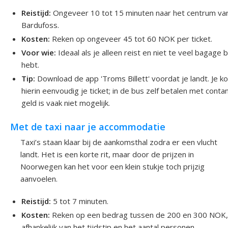
Reistijd:
Ongeveer 10 tot 15 minuten naar het centrum va
Bardufoss.
Kosten:
Reken op ongeveer 45 tot 60 NOK per ticket.
Voor wie:
Ideaal als je alleen reist en niet te veel bagage bi
hebt.
Tip:
Download de app 'Troms Billett' voordat je landt. Je k
hierin eenvoudig je ticket; in de bus zelf betalen met conta
geld is vaak niet mogelijk.
Met de taxi naar je accommodatie
Taxi’s staan klaar bij de aankomsthal zodra er een vlucht
landt. Het is een korte rit, maar door de prijzen in
Noorwegen kan het voor een klein stukje toch prijzig
aanvoelen.
Reistijd:
5 tot 7 minuten.
Kosten:
Reken op een bedrag tussen de 200 en 300 NOK
afhankelijk van het tijdstip en het aantal personen.