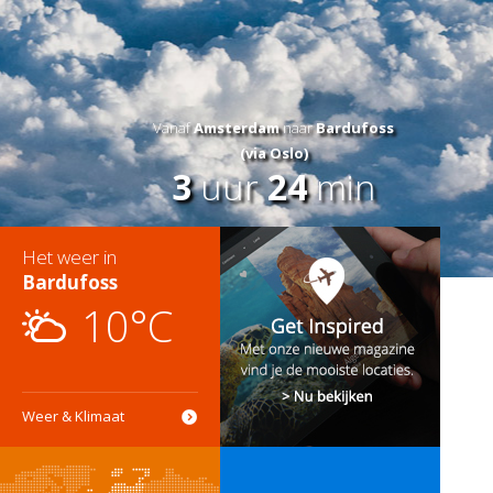
Vanaf
Amsterdam
naar
Bardufoss
(via Oslo)
3
uur
24
min
Het weer in
Bardufoss
10°C
Weer & Klimaat