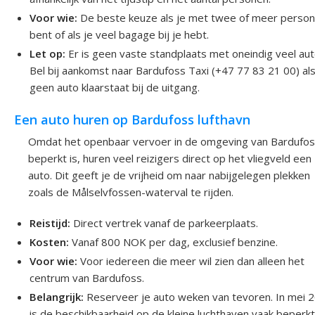
Voor wie:
De beste keuze als je met twee of meer perso
bent of als je veel bagage bij je hebt.
Let op:
Er is geen vaste standplaats met oneindig veel aut
Bel bij aankomst naar Bardufoss Taxi (+47 77 83 21 00) als
geen auto klaarstaat bij de uitgang.
Een auto huren op Bardufoss lufthavn
Omdat het openbaar vervoer in de omgeving van Bardufo
beperkt is, huren veel reizigers direct op het vliegveld een
auto. Dit geeft je de vrijheid om naar nabijgelegen plekken
zoals de Målselvfossen-waterval te rijden.
Reistijd:
Direct vertrek vanaf de parkeerplaats.
Kosten:
Vanaf 800 NOK per dag, exclusief benzine.
Voor wie:
Voor iedereen die meer wil zien dan alleen het
centrum van Bardufoss.
Belangrijk:
Reserveer je auto weken van tevoren. In mei 
is de beschikbaarheid op de kleine luchthaven vaak beperkt