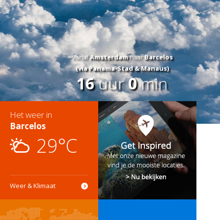
Vanaf
Amsterdam
naar
Barcelos
(via Panama-Stad & Manaus)
16
uur
0
min
Het weer in
Barcelos
29°C
Weer & Klimaat