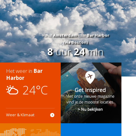
Vanaf
Amsterdam
naar
Bar Harbor
(via Boston)
8
uur
24
min
Het weer in
Bar
Harbor
24°C
Weer & Klimaat