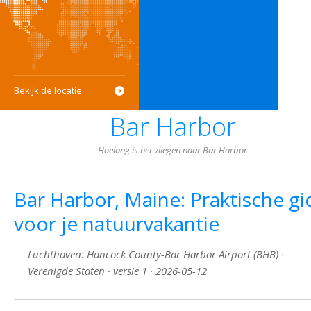
Bekijk de locatie
Bar Harbor
Hoelang is het vliegen naar Bar Harbor
Bar Harbor, Maine: Praktische gi
voor je natuurvakantie
Luchthaven: Hancock County-Bar Harbor Airport (BHB) ·
Verenigde Staten · versie 1 · 2026-05-12