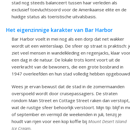
stad nog steeds balanceert tussen haar verleden als
exclusief toevluchtsoord voor de Amerikaanse elite en de
huidige status als toeristische uitvalsbasis.
Het eigenzinnige karakter van Bar Harbor
Bar Harbor voelt in mei nog als een dorp dat net wakker
wordt uit een winterslaap. De sfeer op straat is praktisch: j
ziet veel mensen in wandelkleding en regenjacks, klaar voo
een dag in de natuur. De lokale trots komt voort uit de
veerkracht van de bewoners, die een grote bosbrand in
1947 overleefden en hun stad volledig hebben opgebouwd
Wees je ervan bewust dat de stad in de zomermaanden
overspoeld wordt door cruisepassagiers. De straten
rondom Main Street en Cottage Street raken dan verstopt,
wat de rustige sfeer behoorlijk verstoort. Mijn tip: blijf in m
of september en vermijd de weekenden in juli, tenzij je
houdt van rijen voor een kop koffie bij
Mount Desert Island
Ice Cream
.