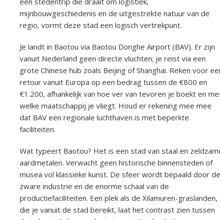
een stedentrip die draait om logistiek,
mijnbouwgeschiedenis en de uitgestrekte natuur van de
regio, vormt deze stad een logisch vertrekpunt.
Je landt in Baotou via Baotou Donghe Airport (BAV). Er zijn
vanuit Nederland geen directe vluchten; je reist via een
grote Chinese hub zoals Beijing of Shanghai. Reken voor ee
retour vanuit Europa op een bedrag tussen de €800 en
€1.200, afhankelijk van hoe ver van tevoren je boekt en me
welke maatschappij je vliegt. Houd er rekening mee mee
dat BAV een regionale luchthaven is met beperkte
faciliteiten.
Wat typeert Baotou? Het is een stad van staal en zeldzam
aardmetalen. Verwacht geen historische binnensteden of
musea vol klassieke kunst. De sfeer wordt bepaald door d
zware industrie en de enorme schaal van de
productiefaciliteiten. Een plek als de Xilamuren-graslanden,
die je vanuit de stad bereikt, laat het contrast zien tussen