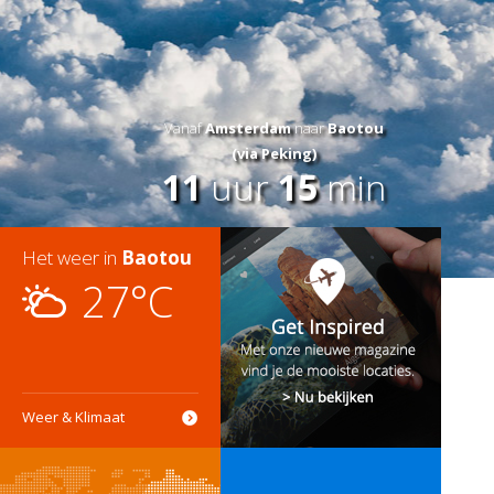
Vanaf
Amsterdam
naar
Baotou
(via Peking)
11
uur
15
min
Het weer in
Baotou
27°C
Weer & Klimaat