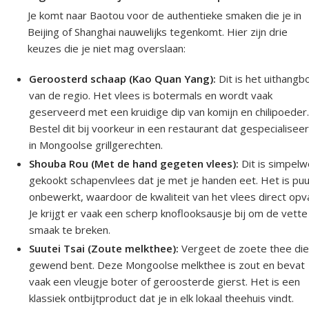
Je komt naar Baotou voor de authentieke smaken die je in
Beijing of Shanghai nauwelijks tegenkomt. Hier zijn drie
keuzes die je niet mag overslaan:
Geroosterd schaap (Kao Quan Yang):
Dit is het uithangb
van de regio. Het vlees is botermals en wordt vaak
geserveerd met een kruidige dip van komijn en chilipoeder
Bestel dit bij voorkeur in een restaurant dat gespecialiseer
in Mongoolse grillgerechten.
Shouba Rou (Met de hand gegeten vlees):
Dit is simpel
gekookt schapenvlees dat je met je handen eet. Het is puu
onbewerkt, waardoor de kwaliteit van het vlees direct opva
Je krijgt er vaak een scherp knoflooksausje bij om de vette
smaak te breken.
Suutei Tsai (Zoute melkthee):
Vergeet de zoete thee die
gewend bent. Deze Mongoolse melkthee is zout en bevat
vaak een vleugje boter of geroosterde gierst. Het is een
klassiek ontbijtproduct dat je in elk lokaal theehuis vindt.