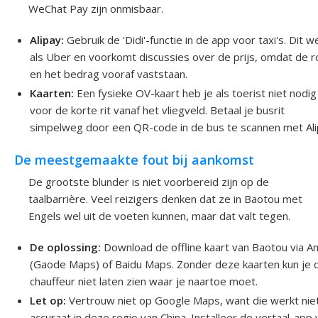
WeChat Pay zijn onmisbaar.
Alipay:
Gebruik de 'Didi'-functie in de app voor taxi's. Dit w
als Uber en voorkomt discussies over de prijs, omdat de r
en het bedrag vooraf vaststaan.
Kaarten:
Een fysieke OV-kaart heb je als toerist niet nodig
voor de korte rit vanaf het vliegveld. Betaal je busrit
simpelweg door een QR-code in de bus te scannen met Ali
De meestgemaakte fout bij aankomst
De grootste blunder is niet voorbereid zijn op de
taalbarrière. Veel reizigers denken dat ze in Baotou met
Engels wel uit de voeten kunnen, maar dat valt tegen.
De oplossing:
Download de offline kaart van Baotou via 
(Gaode Maps) of Baidu Maps. Zonder deze kaarten kun je 
chauffeur niet laten zien waar je naartoe moet.
Let op:
Vertrouw niet op Google Maps, want die werkt nie
accuraat in deze regio van China. Installeer de vertaal-app