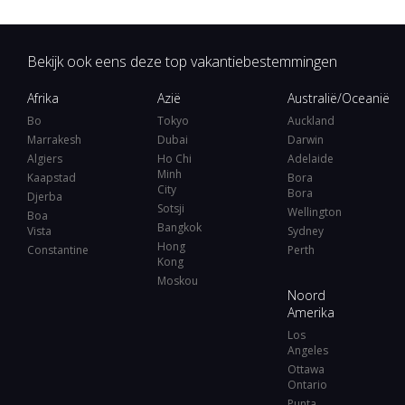
Bekijk ook eens deze top vakantiebestemmingen
Afrika
Azië
Australië/Oceanië
Bo
Tokyo
Auckland
Marrakesh
Dubai
Darwin
Algiers
Ho Chi
Adelaide
Minh
Kaapstad
Bora
City
Bora
Djerba
Sotsji
Wellington
Boa
Bangkok
Vista
Sydney
Hong
Constantine
Perth
Kong
Moskou
Noord
Amerika
Los
Angeles
Ottawa
Ontario
Punta