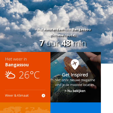
Vanaf
Amsterdam
naar
Bangassou
(fictieve route)
7
uur
48
min
Het weer in
Bangassou
26°C
Weer & Klimaat