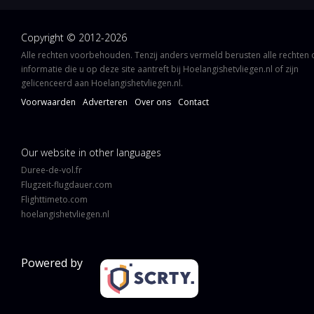
Copyright © 2012-2026
Alle rechten voorbehouden. Tenzij anders vermeld berusten alle rechten
informatie die u op deze site aantreft bij Hoelangishetvliegen.nl of zijn
gelicenceerd aan Hoelangishetvliegen.nl.
Voorwaarden
Adverteren
Over ons
Contact
Our website in other languages
Duree-de-vol.fr
Flugzeit-flugdauer.com
Flighttimeto.com
hoelangishetvliegen.nl
Powered by