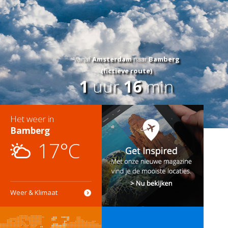
Vanaf
Amsterdam
naar
Bamberg
(fictieve route)
1
uur
16
min
Het weer in
Bamberg
17°C
Weer & Klimaat