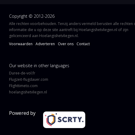
Copyright © 2012-2026
Alle rechten voorbehouden. Tenzij anders vermeld berusten alle rechten
informatie die u op deze site aantreft bij Hoelangishetvliegen.nl of zijn
gelicenceerd aan Hoelangishetvliegen.nl.
Voorwaarden
Adverteren
Over ons
Contact
Our website in other languages
Duree-de-vol.fr
Flugzeit-flugdauer.com
Flighttimeto.com
hoelangishetvliegen.nl
Powered by