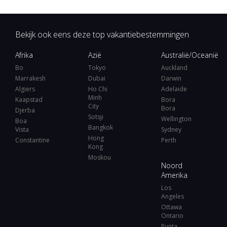
Bekijk ook eens deze top vakantiebestemmingen
Afrika
Azië
Australië/Oceanië
Bo
Tokyo
Auckland
Marrakesh
Dubai
Darwin
Algiers
Ho Chi
Adelaide
Minh
Kaapstad
Bora
City
Bora
Djerba
Sotsji
Wellington
Boa
Bangkok
Vista
Sydney
Hong
Constantine
Perth
Kong
Moskou
Noord
Amerika
Los
Angeles
Ottawa
Ontario
Punta