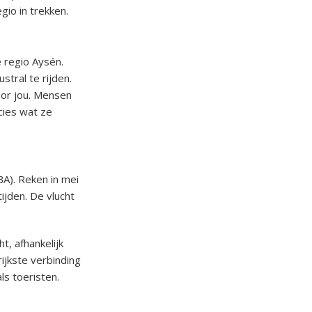
io in trekken.
e regio Aysén.
tral te rijden.
oor jou. Mensen
cies wat ze
BA). Reken in mei
ijden. De vlucht
, afhankelijk
ijkste verbinding
ls toeristen.