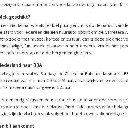
reizigers elkaar ontmoeten voordat ze de ruige natuur van de reg
plek geschikt?
 reis via Balmaceda als je doel puur gericht is op de natuur van d
he start voor iedereen die een huurauto oppikt om de Carretera Aus
ntrip zoekt met musea, horeca en cultuur, dan is deze plek niet v
leinschalige, functionele plaatsen zonder opsmuk, vinden hier pre
n snelle overstap naar de bergen en gletsjers.
Nederland naar BBA
 vlieg je meestal via Santiago de Chile naar Balmaceda Airport (B
e reistijd van minimaal 20 tot 24 uur, afhankelijk van je overstapt
r Balmaceda duurt ongeveer 2,5 uur.
t een budget tussen de € 1.300 en € 1.800 voor een retourvlucht
tevoren je boekt en het seizoen. Omdat de luchthaven de belangr
regio, zijn de vluchten vaak volgeboekt met zowel zakenreizigers a
en bij aankomst