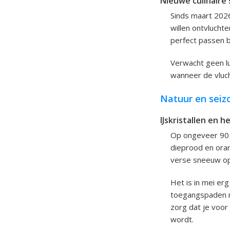
Nieuwe culinaire 
Sinds maart 2026
willen ontvlucht
perfect passen b
Verwacht geen lu
wanneer de vlucht
Natuur en seiz
IJskristallen en h
Op ongeveer 90 m
dieprood en ora
verse sneeuw op
Het is in mei er
toegangspaden n
zorg dat je voor
wordt.