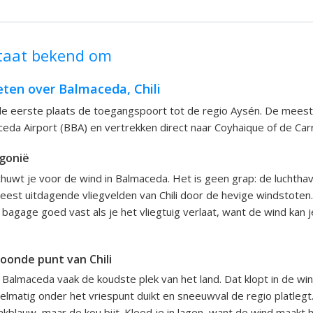
taat bekend om
ten over Balmaceda, Chili
 de eerste plaats de toegangspoort tot de regio Aysén. De mee
eda Airport (BBA) en vertrekken direct naar Coyhaique of de Carr
gonië
uwt je voor de wind in Balmaceda. Het is geen grap: de luchtha
eest uitdagende vliegvelden van Chili door de hevige windstoten. D
 bagage goed vast als je het vliegtuig verlaat, want de wind kan je 
onde punt van Chili
almaceda vaak de koudste plek van het land. Dat klopt in de wi
lmatig onder het vriespunt duikt en sneeuwval de regio platlegt.
rakblauw, maar de kou bijt. Kleed je in lagen, want de wind maakt