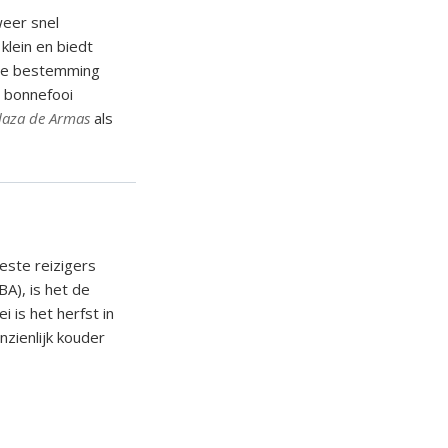
weer snel
 klein en biedt
ende bestemming
e bonnefooi
laza de Armas
als
este reizigers
BA), is het de
 is het herfst in
zienlijk kouder