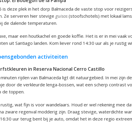
stop: El Bodegón de la Pampa
 is deze plek in het dorp Balmaceda de vaste stop voor reiziger
en. Ze serveren hier stevige
guisos
(stoofschotels) met lokaal lams
ij de dalende temperaturen.
xe, maar een houtkachel en goede koffie. Het is er in mei vaak vo
en uit Santiago landen. Kom liever rond 14:30 uur als je rustig wil
oensgebonden activiteiten
erfstkleuren in Reserva Nacional Cerro Castillo
inuten rijden van Balmaceda ligt dit natuurgebied. In mei zijn 
nje door de verkleurde lenga-bossen, wat een scherp contrast v
 de toppen.
g rustig, wat fijn is voor wandelaars. Houd er wel rekening mee da
a zware regenval modderig zijn. Draag stevige, waterdichte wa
 16:30 uur terug bent bij je auto, omdat het in deze regio extree