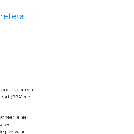
rretera
ngspoort voor een
rport (BBA) met
anneer je hier
op de
de plek waar