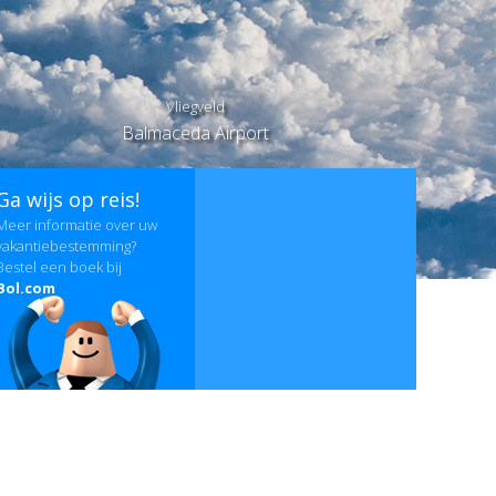
Vliegveld
Balmaceda Airport
Ga wijs op reis!
Meer informatie over uw
vakantiebestemming?
Bestel een boek bij
Bol.com