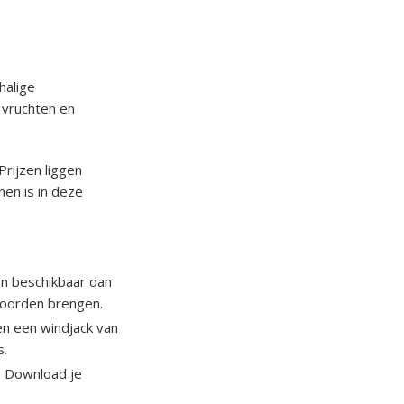
halige
 vruchten en
Prijzen liggen
nen is in deze
en beschikbaar dan
noorden brengen.
en een windjack van
s.
. Download je