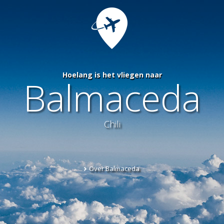
Hoelang is het vliegen naar
Balmaceda
Chili
Over Balmaceda