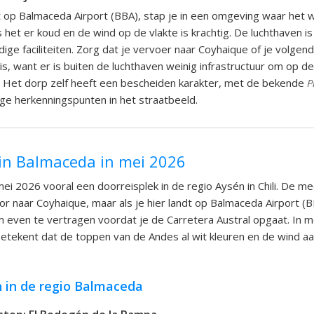
 op Balmaceda Airport (BBA), stap je in een omgeving waar het 
s het er koud en de wind op de vlakte is krachtig. De luchthaven is
ige faciliteiten. Zorg dat je vervoer naar Coyhaique of je volg
is, want er is buiten de luchthaven weinig infrastructuur om op d
. Het dorp zelf heeft een bescheiden karakter, met de bekende
P
ge herkenningspunten in het straatbeeld.
in Balmaceda in mei 2026
mei 2026 vooral een doorreisplek in de regio Aysén in Chili. De me
or naar Coyhaique, maar als je hier landt op Balmaceda Airport (B
even te vertragen voordat je de Carretera Austral opgaat. In mei
etekent dat de toppen van de Andes al wit kleuren en de wind aan
n in de regio Balmaceda