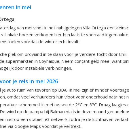
enten in mei
 Ortega
aterdag van mei vindt in het nabijgelegen Villa Ortega een kleinsc
s. Lokale boeren verkopen hier hun laatste voorraad ingemaakte
nstoelen voordat de winter echt invalt.
sche plek om proviand in te slaan voor je verdere tocht door Chili. 
n de supermarkten in Coyhaique. Neem contant geld mee, want pin
gelijk door instabiele verbindingen.
voor je reis in mei 2026
 je auto ruim van tevoren op BBA. In mei zijn er minder voertuig
oen, omdat veel verhuurders hun vloot voor onderhoud naar het 
eratuur schommelt in mei tussen de 2°C en 8°C. Draag laagjes 
. De wind op de pampa bij Balmaceda is in deze maand genadeloo
n niet op een stabiel 5G-netwerk zodra je de luchthaven verlaat
line via Google Maps voordat je vertrekt.