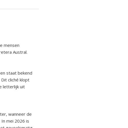
ste mensen
etera Austral.
ven staat bekend
it cliché klopt
letterlijk uit
nter, wanneer de
 In mei 2026 is
 het gevoelsmatig