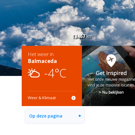
Afstand
13467
km
Het weer in
Balmaceda
-4°C
Weer & Klimaat
Op deze pagina
▾