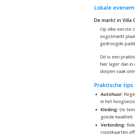
Lokale evenem
De markt in Villa
Op elke eerste z
oogstmarkt plaat
gedroogde padde
Dit is een prakti
hier lager dan i
dorpen vaak onmo
Praktische tips 
Autohuur:
Regel
in het hoogseiz
Kleding:
De temp
goede kwaliteit
Verbinding:
Reke
routekaarten off