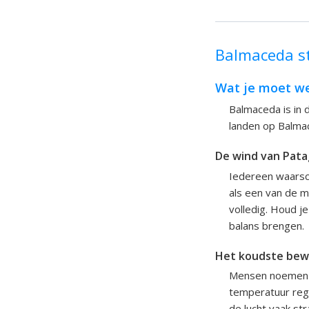
Balmaceda s
Wat je moet we
Balmaceda is in
landen op Balmac
De wind van Pata
Iedereen waarsch
als een van de m
volledig. Houd je
balans brengen.
Het koudste bewo
Mensen noemen B
temperatuur rege
de lucht vaak st