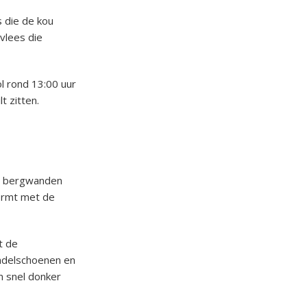
s die de kou
vlees die
l rond 13:00 uur
t zitten.
de bergwanden
ormt met de
t de
ndelschoenen en
m snel donker