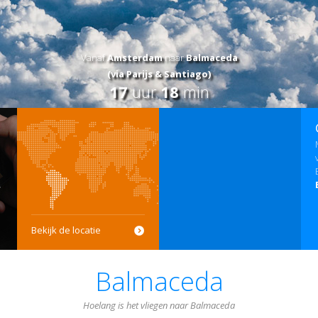
Vanaf
Amsterdam
naar
Balmaceda
(via Parijs & Santiago)
17
uur
18
min
Bekijk de locatie
Balmaceda
Hoelang is het vliegen naar Balmaceda